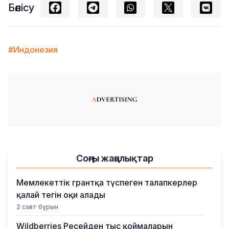
Бөлісу
#Индонезия
Соңғы жаңалықтар
Мемлекеттік грантқа түспеген талапкерлер
қалай тегін оқи алады
2 сағат бұрын
Wildberries Ресейден тыс қоймаларын