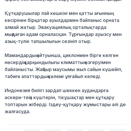
Құтқарушылар лай көшкіні мен қатты ағынның
кесірінен бірқатар ауылдармен байланыс орната
алмай жатыр. Эвакуациялық орталықтарда
мыңдаған адам орналасқан. Тұрғындар ауызсу мен
азық-түлік тапшылығын сезініп отыр.
Мамандардың айтуынша, циклонмен бірге келген
нөсердің қарқындылығы климаттың өзгеруімен
байланысты. Жаңбыр маусымы жыл сайын күшейіп,
табиғи апаттардың көлемі ұлғайып келеді.
Индонезия билігі зардап шеккен аудандарға
әскери-теңіз күштерін, тікұшақтар мен құтқару
топтарын жіберді. Іздеу-құтқару жұмыстары әлі де
жалғасуда.