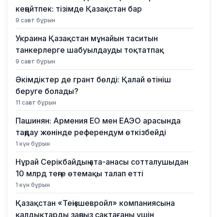
кеңейтпек: тізімде Қазақстан бар
9 сағат бұрын
Украина Қазақстан мұнайын таситын
танкерлерге шабуылдауды тоқтатпақ
9 сағат бұрын
Әкімдіктер де грант бөлді: Қалай өтініш
беруге болады?
11 сағат бұрын
Пашинян: Армения ЕО мен ЕАЭО арасында
таңдау жөнінде референдум өткізбейді
1 күн бұрын
Нұрай Серікбайдың ата-анасы сотталушыдан
10 млрд теңге өтемақы талап етті
1 күн бұрын
Қазақстан «Теңізшевройл» компаниясына
қалдықтарды заңсыз сақтағаны үшін