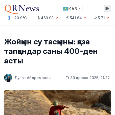
Q
RNews
ҚАЗ
20.9°C
$ 469.93
€ 541.64
₽ 5.71
Алматы
Жойқын су тасқыны: қаза
тапқандар саны 400-ден
Мәдениет
асты
Саясат
Технология
Экономика
Дулат Абдраманов
30 қараша 2025, 21:22
Әлемде
Қоғам
Білім және Ғылым
Оқиға
Спорт
Ауа райы
Денсаулық
Бизнес