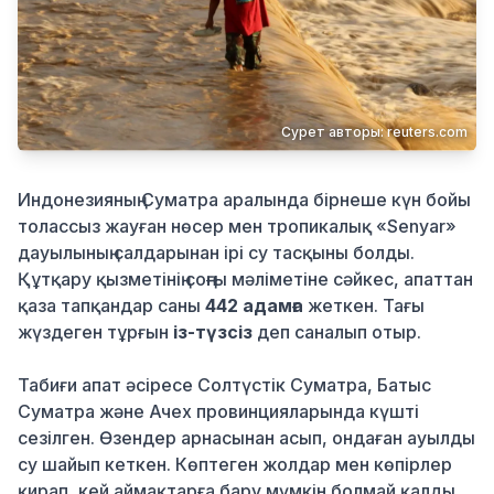
Қылмыс
Сурет авторы: reuters.com
Индонезияның Суматра аралында бірнеше күн бойы
толассыз жауған нөсер мен тропикалық «Senyar»
дауылының салдарынан ірі су тасқыны болды.
Құтқару қызметінің соңғы мәліметіне сәйкес, апаттан
қаза тапқандар саны
442 адамға
жеткен. Тағы
жүздеген тұрғын
із-түзсіз
деп саналып отыр.
Табиғи апат әсіресе Солтүстік Суматра, Батыс
Суматра және Ачех провинцияларында күшті
сезілген. Өзендер арнасынан асып, ондаған ауылды
су шайып кеткен. Көптеген жолдар мен көпірлер
қирап, кей аймақтарға бару мүмкін болмай қалды.