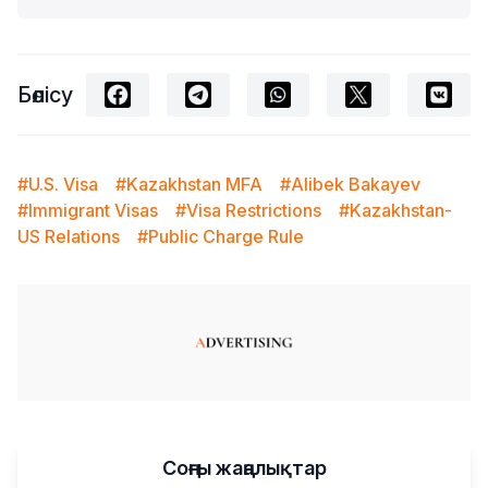
Бөлісу
#U.S. Visa
#Kazakhstan MFA
#Alibek Bakayev
#Immigrant Visas
#Visa Restrictions
#Kazakhstan-
US Relations
#Public Charge Rule
Соңғы жаңалықтар