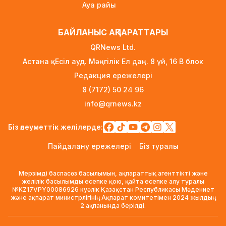
Ауа райы
«Өзімізге де керек»: Трамп Украинаға қару
жеткізу туралы айтты
БАЙЛАНЫС АҚПАРАТТАРЫ
7 сағат бұрын
QRNews Ltd.
Алматыда ірі көлемде синтетикалық есірткі
Астана қ. Есіл ауд. Мәңгілік Ел даң. 8 үй, 16 B блок
тасымалдаған күдікті ұсталды
Редакция ережелері
7 сағат бұрын
8 (7172) 50 24 96
ERG-дегі мемлекеттің 40 пайыз үлесі
info@qrnews.kz
«Самұрық-Қазынаға» өтті
7 сағат бұрын
Біз әлеуметтік желілерде:
Канье Уэст концерті қарсаңында алаяқтар
Пайдалану ережелері
Біз туралы
жалған билет сата бастаған
7 сағат бұрын
Мерзімді баспасөз басылымын, ақпараттық агенттікті және
Қазақстанда алғаш рет жолаушы мінген
желілік басылымды есепке қою, қайта есепке алу туралы
№KZ17VPY00086926 куәлік Қазақстан Республикасы Мәдениет
аэротакси көкке көтерілді
және ақпарат министрлігінің Ақпарат комитетімен 2024 жылдың
1 күн бұрын
2 ақпанында берілді.
Reuters: КҚК мұнай тиеуді қайта-қайта