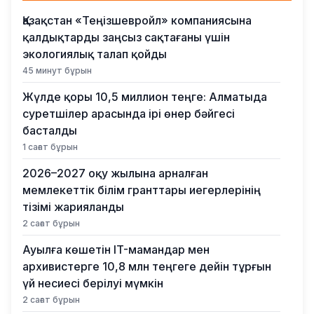
Қазақстан «Теңізшевройл» компаниясына
қалдықтарды заңсыз сақтағаны үшін
экологиялық талап қойды
45 минут бұрын
Жүлде қоры 10,5 миллион теңге: Алматыда
суретшілер арасында ірі өнер бәйгесі
басталды
1 сағат бұрын
2026–2027 оқу жылына арналған
мемлекеттік білім гранттары иегерлерінің
тізімі жарияланды
2 сағат бұрын
Ауылға көшетін IT-мамандар мен
архивистерге 10,8 млн теңгеге дейін тұрғын
үй несиесі берілуі мүмкін
2 сағат бұрын