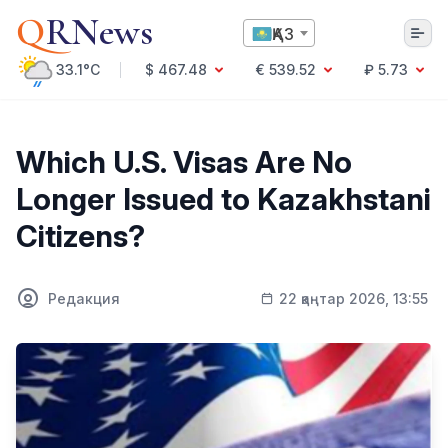
Q
RNews
ҚАЗ
33.1°C
$ 467.48
€ 539.52
₽ 5.73
Алматы
Which U.S. Visas Are No
Longer Issued to Kazakhstani
Мәдениет
Citizens?
Саясат
Технология
Экономика
Редакция
22 қаңтар 2026, 13:55
Әлемде
Қоғам
Білім және Ғылым
Оқиға
Спорт
Ауа райы
Денсаулық
Бизнес