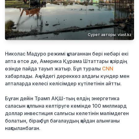
Қылмыс
Сурет авторы: vlast.kz
Николас Мадуро режимі құлағаннан бері небәрі екі
апта өтсе де, Америка Құрама Штаттары қазірдің
өзінде пайда тауып жатыр. Бұл туралы
CNN
хабарлады. Ақ үйдегі дереккөз алдағы күндер мен
апталарда келесі келісімдер күтілетінін айтты.
Бұған дейін Трамп АҚШ-тың елдің энергетика
саласын қалпына келтіруге кемінде 100 миллиард
доллар инвестиция салғысы келетінін мәлімдеген
болатын, бірақ бұл бағалаудың қайдан алынғаны
нақтыланбаған.