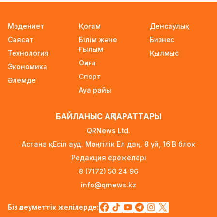
Пашинян: Армения ЕО мен ЕАЭО арасында
таңдау жөнінде референдум өткізбейді
Мәдениет
Қоғам
Денсаулық
2 күн бұрын
Саясат
Білім және
Бизнес
Нұрай Серікбайдың ата-анасы сотталушыдан
Ғылым
Технология
Қылмыс
10 млрд теңге өтемақы талап етті
Оқиға
Экономика
2 күн бұрын
Спорт
Әлемде
Қазақстан «Теңізшевройл» компаниясына
Ауа райы
қалдықтарды заңсыз сақтағаны үшін экологиялық
талап қойды
БАЙЛАНЫС АҚПАРАТТАРЫ
2 күн бұрын
QRNews Ltd.
Жүлде қоры 10,5 миллион теңге: Алматыда
Астана қ. Есіл ауд. Мәңгілік Ел даң. 8 үй, 16 B блок
суретшілер арасында ірі өнер бәйгесі
Редакция ережелері
басталды
8 (7172) 50 24 96
2 күн бұрын
info@qrnews.kz
2026–2027 оқу жылына арналған мемлекеттік
білім гранттары иегерлерінің тізімі
Біз әлеуметтік желілерде: