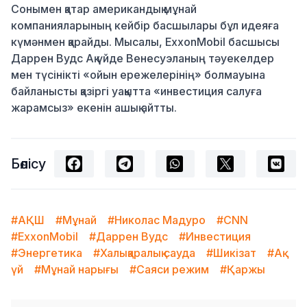
Сонымен қатар американдық мұнай
компанияларының кейбір басшылары бұл идеяға
күмәнмен қарайды. Мысалы, ExxonMobil басшысы
Даррен Вудс Ақ үйде Венесуэланың тәуекелдер
мен түсінікті «ойын ережелерінің» болмауына
байланысты қазіргі уақытта «инвестиция салуға
жарамсыз» екенін ашық айтты.
Бөлісу
#АҚШ
#Мұнай
#Николас Мадуро
#CNN
#ExxonMobil
#Даррен Вудс
#Инвестиция
#Энергетика
#Халықаралық сауда
#Шикізат
#Ақ
үй
#Мұнай нарығы
#Саяси режим
#Қаржы