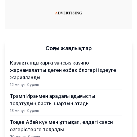
Соңғы жаңалықтар
Қазақстандықтарға заңсыз казино
жарнамалатты деген өзбек блогері іздеуге
жарияланды
12 минут бұрын
Трамп Иранмен арадағы қақтығысты
тоқтатудың басты шартын атады
13 минут бұрын
Тоқаев Абай күнімен құттықтап, елдегі саяси
өзгерістерге тоқталды
20 минут бұрын