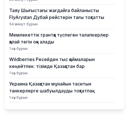
Таяу Шығыстағы жағдайға байланысты
FlyArystan Дубай рейстерін тағы тоқтатты
54 минут бұрын
Мемлекеттік грантқа түспеген талапкерлер
қалай тегін оқи алады
1 күн бұрын
Wildberries Ресейден тыс қоймаларын
кеңейтпек: тізімде Қазақстан бар
1 күн бұрын
Украина Қазақстан мұнайын таситын
танкерлерге шабуылдауды тоқтатпақ
1 күн бұрын
Әкімдіктер де грант бөлді: Қалай өтініш
беруге болады?
1 күн бұрын