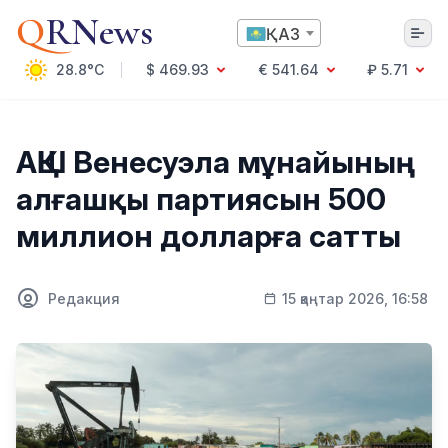
Q
RNews
ҚАЗ
28.8°C
$ 469.93
€ 541.64
₽ 5.71
Алматы
АҚШ Венесуэла мұнайының
алғашқы партиясын 500
Мәдениет
миллион долларға сатты
Саясат
Технология
Экономика
Редакция
15 қаңтар 2026, 16:58
Әлемде
Қоғам
Білім және Ғылым
Оқиға
Спорт
Ауа райы
Денсаулық
Бизнес