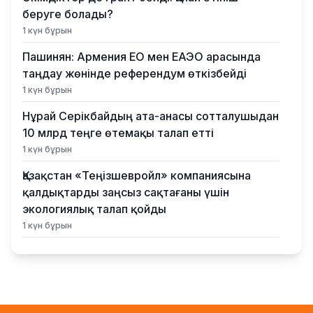
беруге болады?
1 күн бұрын
Пашинян: Армения ЕО мен ЕАЭО арасында
таңдау жөнінде референдум өткізбейді
1 күн бұрын
Нұрай Серікбайдың ата-анасы сотталушыдан
10 млрд теңге өтемақы талап етті
1 күн бұрын
Қазақстан «Теңізшевройл» компаниясына
қалдықтарды заңсыз сақтағаны үшін
экологиялық талап қойды
1 күн бұрын
Жүлде қоры 10,5 миллион теңге: Алматыда
суретшілер арасында ірі өнер бәйгесі
басталды
1 күн бұрын