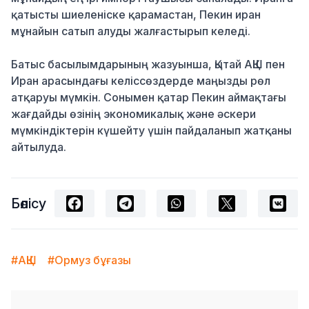
қатысты шиеленіске қарамастан, Пекин иран
мұнайын сатып алуды жалғастырып келеді.
Батыс басылымдарының жазуынша, Қытай АҚШ пен
Иран арасындағы келіссөздерде маңызды рөл
атқаруы мүмкін. Сонымен қатар Пекин аймақтағы
жағдайды өзінің экономикалық және әскери
мүмкіндіктерін күшейту үшін пайдаланып жатқаны
айтылуда.
Бөлісу
#АҚШ
#Ормуз бұғазы