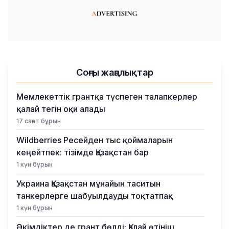
Соңғы жаңалықтар
Мемлекеттік грантқа түспеген талапкерлер
қалай тегін оқи алады
17 сағат бұрын
Wildberries Ресейден тыс қоймаларын
кеңейтпек: тізімде Қазақстан бар
1 күн бұрын
Украина Қазақстан мұнайын таситын
танкерлерге шабуылдауды тоқтатпақ
1 күн бұрын
Әкімдіктер де грант бөлді: Қалай өтініш