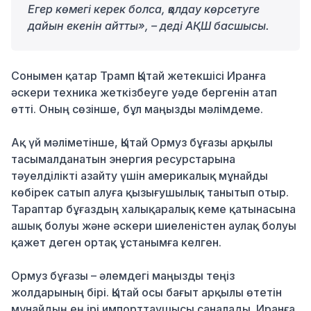
Егер көмегі керек болса, қолдау көрсетуге
дайын екенін айтты», – деді АҚШ басшысы.
Сонымен қатар Трамп Қытай жетекшісі Иранға
әскери техника жеткізбеуге уәде бергенін атап
өтті. Оның сөзінше, бұл маңызды мәлімдеме.
Ақ үй мәліметінше, Қытай Ормуз бұғазы арқылы
тасымалданатын энергия ресурстарына
тәуелділікті азайту үшін америкалық мұнайды
көбірек сатып алуға қызығушылық танытып отыр.
Тараптар бұғаздың халықаралық кеме қатынасына
ашық болуы және әскери шиеленістен аулақ болуы
қажет деген ортақ ұстанымға келген.
Ормуз бұғазы – әлемдегі маңызды теңіз
жолдарының бірі. Қытай осы бағыт арқылы өтетін
мұнайдың ең ірі импорттаушысы саналады. Иранға