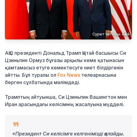
Қылмыс
Сурет авторы: Ақ үй
АҚШ президенті
Дональд Трамп
Қытай басшысы
Си
Цзиньпин
Ормуз бұғазы арқылы кеме қатынасын
қамтамасыз етуге көмектесуге ниет білдіргенін
айтты. Бұл туралы ол
Fox News
телеарнасына
берген сұхбатында мәлімдеді.
Трамптың айтуынша, Си Цзиньпин Вашингтон мен
Иран
арасындағы келісімнің жасалуына мүдделі.
«Президент Си келісімге келгенімізді қалайды.