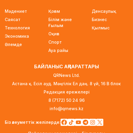
2026–2027 оқу жылына арналған
Мәдениет
Қоғам
Денсаулық
мемлекеттік білім гранттары иегерлерінің
Саясат
Білім және
Бизнес
тізімі жарияланды
Ғылым
Технология
1 күн бұрын
Қылмыс
Оқиға
Экономика
Ауылға көшетін IT-мамандар мен
Спорт
Әлемде
архивистерге 10,8 млн теңгеге дейін тұрғын
Ауа райы
үй несиесі берілуі мүмкін
1 күн бұрын
БАЙЛАНЫС АҚПАРАТТАРЫ
Футболдан Қазақстан құрамасына жаңа бас
QRNews Ltd.
бапкер келеді
Астана қ. Есіл ауд. Мәңгілік Ел даң. 8 үй, 16 B блок
2 күн бұрын
Редакция ережелері
«Қазақтелекомның» екі қызметкері жұмыс
8 (7172) 50 24 96
кезінде қаза тапты
info@qrnews.kz
2 күн бұрын
Трамп АҚШ-та туғандарға автоматты түрде
Біз әлеуметтік желілерде:
азаматтық беруді шектейтін жарлықтарға