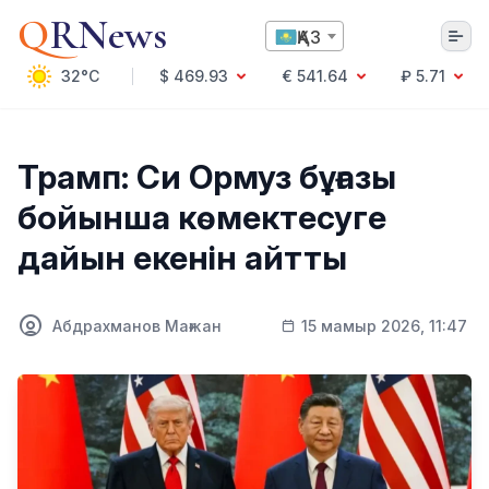
Q
RNews
ҚАЗ
32°C
$ 469.93
€ 541.64
₽ 5.71
Алматы
Трамп: Си Ормуз бұғазы
бойынша көмектесуге
Мәдениет
дайын екенін айтты
Саясат
Технология
Экономика
Абдрахманов Мағжан
15 мамыр 2026, 11:47
Әлемде
Қоғам
Білім және Ғылым
Оқиға
Спорт
Ауа райы
Денсаулық
Бизнес