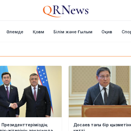
Q
RNews
Әлемде
Қоғам
Білім және Ғылым
Оқиға
Спо
: Президенттеріміздің
Досаев тағы бір қызметін
рік-жігерінің арқасында
кетті