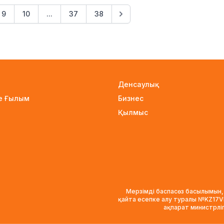
9
10
...
37
38
Денсаулық
не Ғылым
Бизнес
Қылмыс
Мерзімді баспасөз басылымын,
қайта есепке алу туралы №KZ17
ақпарат министрлі