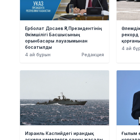
Ерболат Досаев ҚР Президентінің
Әлемді
Әкімшілігі Басшысының
рекорд 
орынбасары лауазымынан
қорған
босатылды
4 ай бұ
4 ай бұрын
Редакция
Израиль Каспийдегі ирандық
Ғылым 
әскери кемелерге соққы жасады
қорғала