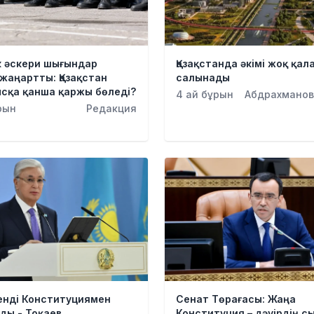
к әскери шығындар
Қазақстанда әкімі жоқ қал
жаңартты: Қазақстан
салынады
ысқа қанша қаржы бөледі?
4 ай бұрын
Абдрахманов
рын
Редакция
енді Конституциямен
Сенат Төрағасы: Жаңа
ды - Тоқаев
Конституция – дәуірдің с