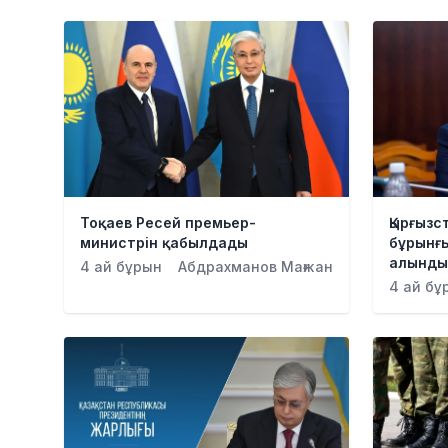
Тоқаев Ресей премьер-
Қырғызс
министрін қабылдады
бұрынғ
алынд
4 ай бұрын
Абдрахманов Мағжан
4 ай бұ