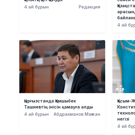
Қазақст
4 ай бұрын
Редакция
арасын
байлан
4 ай бұ
Қырғызстанда Қамшыбек
Қасым-
Ташиевтің інісін қамауға алды
Констит
техноло
4 ай бұрын
Абдрахманов Мағжан
негізі
4 ай бұ