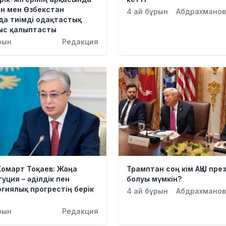
ан мен Өзбекстан
4 ай бұрын
Абдрахманов
да тиімді одақтастық
ыс қалыптасты
рын
Редакция
Жомарт Тоқаев: Жаңа
Трамптан соң кім АҚШ пре
уция – әділдік пен
болуы мүмкін?
гиялық прогрестің берік
4 ай бұрын
Абдрахманов
рын
Редакция