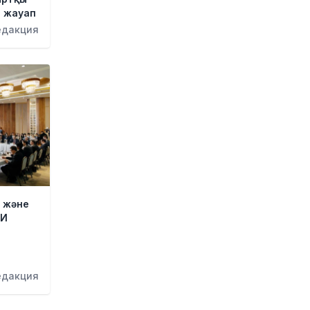
н жауап
Қазақстанда алғаш рет
едакция
жолаушы мінген аэротакси
көкке көтерілді
1 күн бұрын
Reuters: КҚК мұнай тиеуді
қайта-қайта тоқтатуға мәжбүр
1 күн бұрын
Инфантино қатты сынға
қарамастан ФИФА президенті
лауазымында қалатын болды
1 күн бұрын
Қазақстан өмір сүру сапасы
 және
бойынша Орталық Азияда
ЗИ
көшбасшы атанды
н
1 күн бұрын
Қайсар Қамза Вьетнамнан
едакция
Қазақстанға жеткізілмек
1 күн бұрын