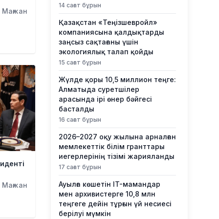
14 сағат бұрын
 Мағжан
Қазақстан «Теңізшевройл»
компаниясына қалдықтарды
заңсыз сақтағаны үшін
экологиялық талап қойды
15 сағат бұрын
Жүлде қоры 10,5 миллион теңге:
Алматыда суретшілер
арасында ірі өнер бәйгесі
басталды
16 сағат бұрын
2026–2027 оқу жылына арналған
мемлекеттік білім гранттары
иегерлерінің тізімі жарияланды
зиденті
17 сағат бұрын
Ауылға көшетін IT-мамандар
 Мағжан
мен архивистерге 10,8 млн
теңгеге дейін тұрғын үй несиесі
берілуі мүмкін