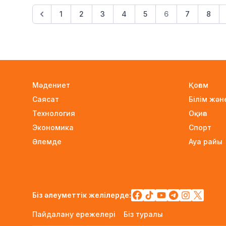
1
2
3
4
5
6
7
8
Мәдениет
Қоғам
Саясат
Білім жә
Технология
Оқиға
Экономика
Спорт
Әлемде
Ауа райы
Біз әлеуметтік желілерде:
Пайдалану ережелері
Біз туралы