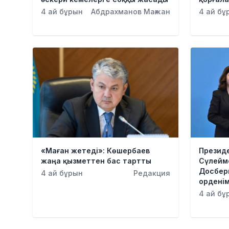
4 ай бұрын
Абдрахманов Мағжан
4 ай бұ
«Маған жетеді»: Көшербаев
Президе
жаңа қызметтен бас тартты
Сүлейм
Досбер
4 ай бұрын
Редакция
ордені
4 ай бұ