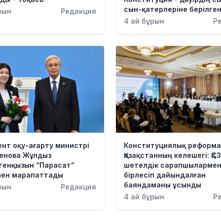
сын-қатерлеріне берілге
рын
Редакция
4 ай бұрын
Р
нт оқу-ағарту министрі
Конституциялық реформа
енова Жұлдыз
Қазақстанның келешегі: ҚС
генқызын “Парасат”
шетелдік сарапшыларме
мен марапаттады
бірлесіп дайындалған
баяндаманы ұсынды
рын
Редакция
4 ай бұрын
Р