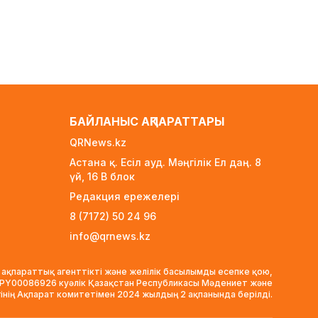
Ноланның «Одиссеясы»:
Италияның шағын аралы
жаһандық туристік орталыққа
айналмақ
1 күн бұрын
Қазақстандықтардың көбі өзін
кедей санамау үшін айына 260–
БАЙЛАНЫС АҚПАРАТТАРЫ
320 мың теңге керек деп
есептейді
QRNews.kz
1 күн бұрын
Астана қ. Есіл ауд. Мәңгілік Ел даң. 8
үй, 16 B блок
Қыркүйектен бастап жаңа
ереже күшіне енеді:
Редакция ережелері
Бейнебақылау камераларына
8 (7172) 50 24 96
қойылатын талаптар
info@qrnews.kz
қатаңдатылды
1 күн бұрын
 ақпараттық агенттікті және желілік басылымды есепке қою,
Wildberries қоймаларын
VPY00086926 куәлік Қазақстан Республикасы Мәдениет және
Қазақстанға көшіру туралы
гінің Ақпарат комитетімен 2024 жылдың 2 ақпанында берілді.
ақпаратқа жауап берді