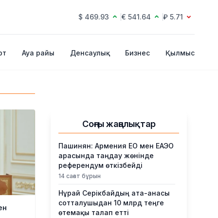
$ 469.93
€ 541.64
₽ 5.71
рт
Ауа райы
Денсаулық
Бизнес
Қылмыс
Соңғы жаңалықтар
Пашинян: Армения ЕО мен ЕАЭО
арасында таңдау жөнінде
референдум өткізбейді
14 сағат бұрын
Нұрай Серікбайдың ата-анасы
сотталушыдан 10 млрд теңге
ен
өтемақы талап етті