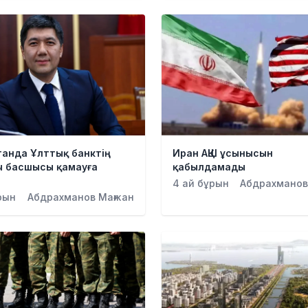
танда Ұлттық банктің
Иран АҚШ ұсынысын
ы басшысы қамауға
қабылдамады
ы
4 ай бұрын
Абдрахманов
рын
Абдрахманов Мағжан