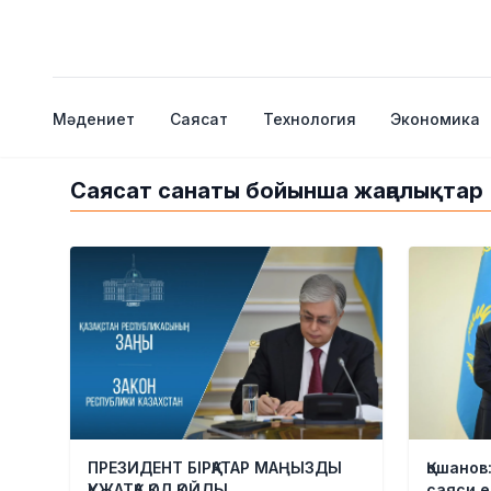
Мәдениет
Саясат
Технология
Экономика
Саясат санаты бойынша жаңалықтар
ПРЕЗИДЕНТ БІРҚАТАР МАҢЫЗДЫ
Қошанов
ҚҰЖАТҚА ҚОЛ ҚОЙДЫ
саяси е