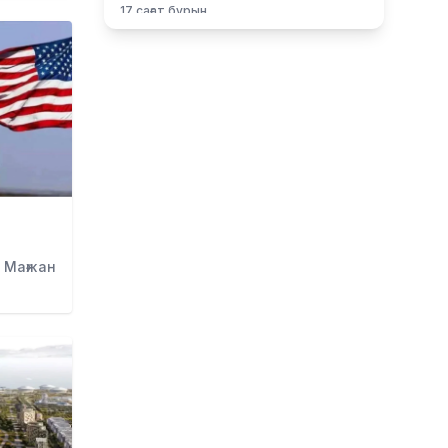
17 сағат бұрын
Футболдан Қазақстан
құрамасына жаңа бас бапкер
келеді
20 сағат бұрын
«Қазақтелекомның» екі
қызметкері жұмыс кезінде қаза
тапты
20 сағат бұрын
Трамп АҚШ-та туғандарға
автоматты түрде азаматтық
 Мағжан
беруді шектейтін жарлықтарға
қол қойды
20 сағат бұрын
Қыркүйектен бастап көлік
әкелуге қойылатын талаптар
күшейеді
21 сағат бұрын