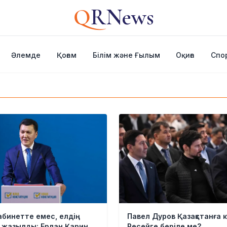
Q
RNews
Әлемде
Қоғам
Білім және Ғылым
Оқиға
Спо
абинетте емес, елдің
Павел Дуров Қазақстанға 
 жазылды: Ерлан Қарин
Ресейге беріле ме?