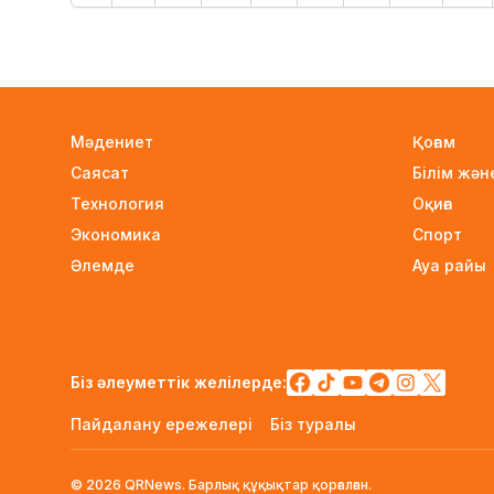
Мәдениет
Қоғам
Саясат
Білім жә
Технология
Оқиға
Экономика
Спорт
Әлемде
Ауа райы
Біз әлеуметтік желілерде:
Пайдалану ережелері
Біз туралы
© 2026 QRNews. Барлық құқықтар қорғалған.