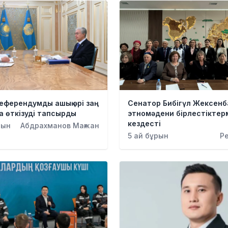
референдумды ашық әрі заң
Сенатор Бибігүл Жексенб
 өткізуді тапсырды
этномәдени бірлестіктер
кездесті
рын
Абдрахманов Мағжан
5 ай бұрын
Р