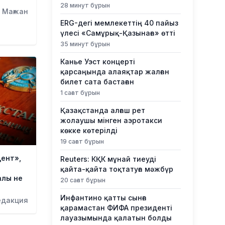
28 минут бұрын
 Мағжан
ERG-дегі мемлекеттің 40 пайыз
үлесі «Самұрық-Қазынаға» өтті
35 минут бұрын
Канье Уэст концерті
қарсаңында алаяқтар жалған
билет сата бастаған
1 сағат бұрын
Қазақстанда алғаш рет
жолаушы мінген аэротакси
көкке көтерілді
19 сағат бұрын
дент»,
Reuters: КҚК мұнай тиеуді
қайта-қайта тоқтатуға мәжбүр
алы не
20 сағат бұрын
Инфантино қатты сынға
едакция
қарамастан ФИФА президенті
лауазымында қалатын болды