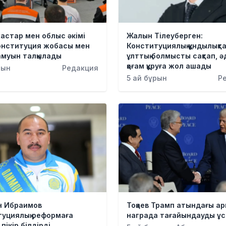
жастар мен облыс әкімі
Жалын Тілеуберген:
онституция жобасы мен
Конституциялық құндылықт
амуын талқылады
ұлттық болмысты сақтап, ә
қоғам құруға жол ашады
рын
Редакция
5 ай бұрын
Р
н Ибраимов
Тоқаев Трамп атындағы а
туциялық реформаға
награда тағайындауды ұ
пікір білдірді