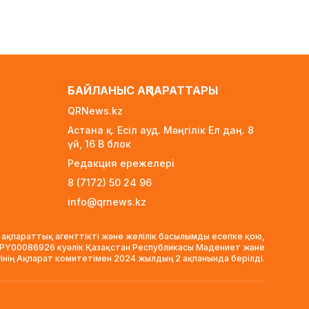
Әмірқұлов өмірден өтті
1 күн бұрын
Министрлік қазақстандық
жүргізушілерге ескерту жасады
1 күн бұрын
БАЙЛАНЫС АҚПАРАТТАРЫ
«Семей орманы» өртті анықтау
QRNews.kz
жүйесіне байланысты
Астана қ. Есіл ауд. Мәңгілік Ел даң. 8
«Қазақтелекоммен» соттасып
үй, 16 B блок
жатыр
Редакция ережелері
1 күн бұрын
8 (7172) 50 24 96
АҚШ Иранмен соғыста алыс
қашықтыққа ұшатын зымыран
info@qrnews.kz
қорының басым бөлігін жұмсап
тастады
 ақпараттық агенттікті және желілік басылымды есепке қою,
1 күн бұрын
VPY00086926 куәлік Қазақстан Республикасы Мәдениет және
гінің Ақпарат комитетімен 2024 жылдың 2 ақпанында берілді.
FIFA-дағы дағдарыс: Инфантино
қызметінен кетуі мүмкін
1 күн бұрын