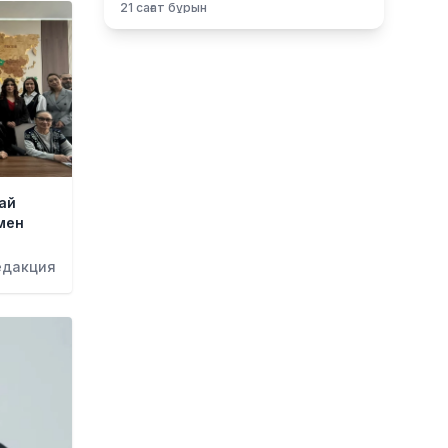
21 сағат бұрын
Қазақстан өмір сүру сапасы
бойынша Орталық Азияда
көшбасшы атанды
22 сағат бұрын
Қайсар Қамза Вьетнамнан
Қазақстанға жеткізілмек
22 сағат бұрын
ай
Ноланның «Одиссеясы»:
мен
Италияның шағын аралы
жаһандық туристік орталыққа
едакция
айналмақ
23 сағат бұрын
Қазақстандықтардың көбі өзін
кедей санамау үшін айына 260–
320 мың теңге керек деп
есептейді
23 сағат бұрын