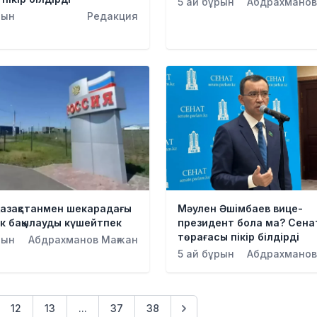
5 ай бұрын
Абдрахманов
рын
Редакция
Қазақстанмен шекарадағы
Мәулен Әшімбаев вице-
к бақылауды күшейтпек
президент бола ма? Сена
төрағасы пікір білдірді
рын
Абдрахманов Мағжан
5 ай бұрын
Абдрахманов
12
13
...
37
38