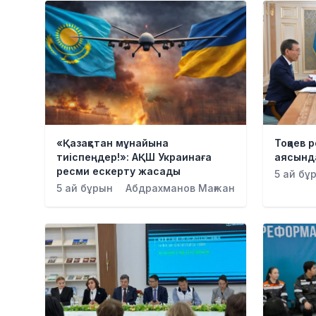
«Қазақстан мұнайына
Тоқаев 
тиіспеңдер!»: АҚШ Украинаға
аясында
ресми ескерту жасады
5 ай бұ
5 ай бұрын
Абдрахманов Мағжан