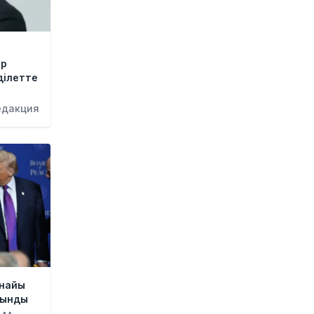
Қыркүйектен бастап жаңа
ереже күшіне енеді:
Бейнебақылау камераларына
қойылатын талаптар
қатаңдатылды
ар
1 күн бұрын
ділетте
Wildberries қоймаларын
едакция
Қазақстанға көшіру туралы
ақпаратқа жауап берді
1 күн бұрын
2027 жылы Астанада УЕФА
президенті сайланады
1 күн бұрын
Білім гранттарының иегерлері 7
тамызда белгілі болады
1 күн бұрын
Тоқаев «Бәйтерек» холдингінің
рнайы
басшысына баспананың
сынды
қолжетімділігін арттыруды