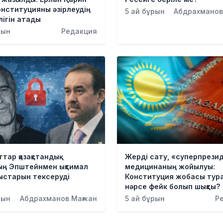
нституцияны әзірлеудің
5 ай бұрын
Абдрахманов
ігін атады
рын
Редакция
тар қазақстандық
Жерді сату, «суперпрези
ың Эпштейнмен ықтимал
медицинаның жойылуы:
ыстарын тексеруді
Конституция жобасы тур
нәрсе фейк болып шықты?
рын
Абдрахманов Мағжан
5 ай бұрын
Р