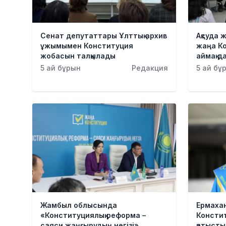
Сенат депутаттары Ұлттық архив
Ақсуда 
ұжымымен Конституция
жаңа К
жобасын талқылады
аймақ д
5 ай бұрын
Редакция
5 ай бұ
Жамбыл облысында
Ермаха
«Конституциялық реформа –
Консти
саяси жаңғырудың негізі»
қатысты 