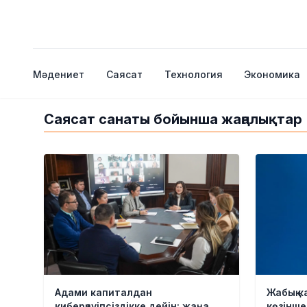
Мәдениет
Саясат
Технология
Экономика
Саясат санаты бойынша жаңалықтар
Адами капиталдан
Жабық к
киберқауіпсіздікке дейін: жаңа
көзінше