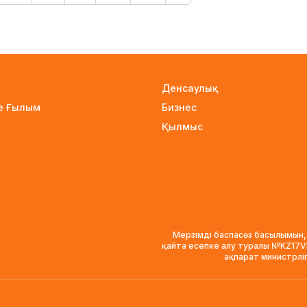
Денсаулық
не Ғылым
Бизнес
Қылмыс
Мерзімді баспасөз басылымын,
қайта есепке алу туралы №KZ17
ақпарат министрлі