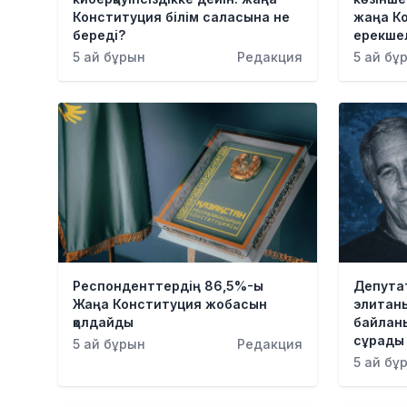
Конституция білім саласына не
жаңа Ко
береді?
ерекшел
5 ай бұрын
Редакция
5 ай бұ
Респонденттердің 86,5%-ы
Депутат
Жаңа Конституция жобасын
элитан
қолдайды
байлан
сұрады
5 ай бұрын
Редакция
5 ай бұ