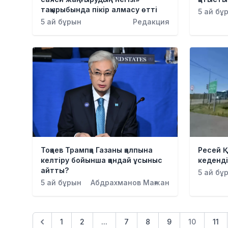
тақырыбында пікір алмасу өтті
5 ай бұ
5 ай бұрын
Редакция
Тоқаев Трампқа Газаны қалпына
Ресей 
келтіру бойынша қандай ұсыныс
кеденді
айтты?
5 ай бұ
5 ай бұрын
Абдрахманов Мағжан
1
2
...
7
8
9
10
11