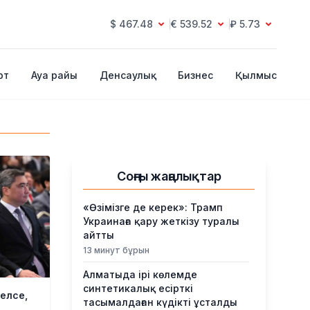
$ 467.48
€ 539.52
₽ 5.73
рт
Ауа райы
Денсаулық
Бизнес
Қылмыс
Соңғы жаңалықтар
«Өзімізге де керек»: Трамп
Украинаға қару жеткізу туралы
айтты
13 минут бұрын
Алматыда ірі көлемде
синтетикалық есірткі
келсе,
тасымалдаған күдікті ұсталды