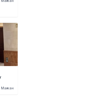
 Мағжан
тапсырды
1 күн бұрын
Жастардан банк карталарын
сатып алып, интернет-
алаяқтарға өткізген күдікті
ұсталды
1 күн бұрын
Алматының Ақжар
шағынауданында 36 шақырым
жолға асфальт төселді
1 күн бұрын
Рақымшылық аясында қанша
адам босатылды?
т
1 күн бұрын
АҚШ пен Иран Ормуз бұғазы
 Мағжан
бойынша келісімге келуге
жақын
1 күн бұрын
Белгілі режиссер Ардақ