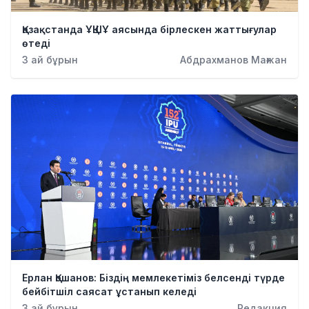
Қазақстанда ҰҚШҰ аясында бірлескен жаттығулар
өтеді
3 ай бұрын
Абдрахманов Мағжан
Ерлан Қошанов: Біздің мемлекетіміз белсенді түрде
бейбітшіл саясат ұстанып келеді
3 ай бұрын
Редакция