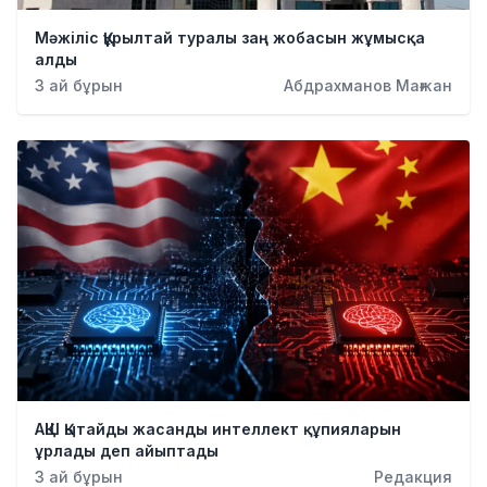
Мәжіліс Құрылтай туралы заң жобасын жұмысқа
алды
3 ай бұрын
Абдрахманов Мағжан
АҚШ Қытайды жасанды интеллект құпияларын
ұрлады деп айыптады
3 ай бұрын
Редакция