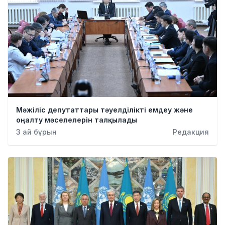
Мәжіліс депутаттары тәуелділікті емдеу және
оңалту мәселелерін талқылады
3 ай бұрын
Редакция