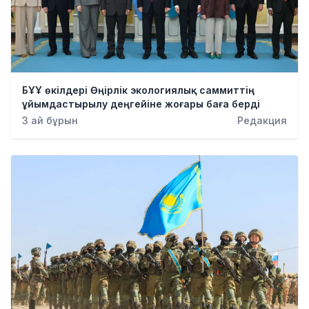
БҰҰ өкілдері Өңірлік экологиялық саммиттің
ұйымдастырылу деңгейіне жоғары баға берді
3 ай бұрын
Редакция