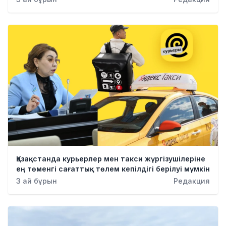
Қазақстанда курьерлер мен такси жүргізушілеріне
ең төменгі сағаттық төлем кепілдігі берілуі мүмкін
3 ай бұрын
Редакция