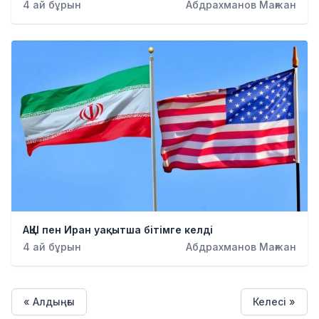
4 ай бұрын
Абдрахманов Мағжан
АҚШ пен Иран уақытша бітімге келді
4 ай бұрын
Абдрахманов Мағжан
« Алдыңғы
Келесі »