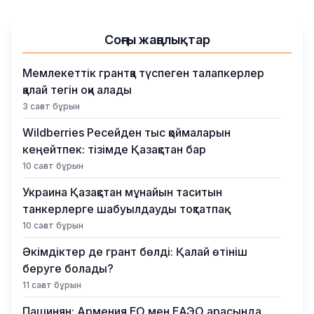
Соңғы жаңалықтар
Мемлекеттік грантқа түспеген талапкерлер
қалай тегін оқи алады
3 сағат бұрын
Wildberries Ресейден тыс қоймаларын
кеңейтпек: тізімде Қазақстан бар
10 сағат бұрын
Украина Қазақстан мұнайын таситын
танкерлерге шабуылдауды тоқтатпақ
10 сағат бұрын
Әкімдіктер де грант бөлді: Қалай өтініш
беруге болады?
11 сағат бұрын
Пашинян: Армения ЕО мен ЕАЭО арасында