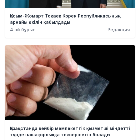
Қасым-Жомарт Тоқаев Корея Республикасының
арнайы өкілін қабылдады
4 ай бұрын
Редакция
Қазақстанда кейбір мемлекеттік қызметші міндетті
түрде нашақорлыққа тексерілетін болады