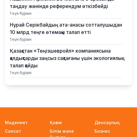
таңдау жөнінде референдум өткізбейді
1 күн бұрын
Нұрай Серікбайдың ата-анасы сотталушыдан
10 млрд теңге өтемақы талап етті
1 күн бұрын
Қазақстан «Теңізшевройл» компаниясына
қалдықтарды заңсыз сақтағаны үшін экологиялық
талап қойды
1 күн бұрын
Жүлде қоры 10,5 миллион теңге: Алматыда
суретшілер арасында ірі өнер бәйгесі
басталды
1 күн бұрын
2026–2027 оқу жылына арналған мемлекеттік
Мәдениет
Қоғам
Денсаулық
білім гранттары иегерлерінің тізімі
Саясат
Білім және
Бизнес
жарияланды