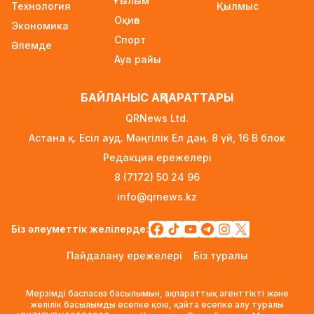
Ғылым
Технология
1 күн бұрын
Қылмыс
Оқиға
Экономика
Ауылға көшетін IT-мамандар мен
Спорт
Әлемде
архивистерге 10,8 млн теңгеге дейін тұрғын
Ауа райы
үй несиесі берілуі мүмкін
1 күн бұрын
БАЙЛАНЫС АҚПАРАТТАРЫ
Футболдан Қазақстан құрамасына жаңа бас
QRNews Ltd.
бапкер келеді
Астана қ. Есіл ауд. Мәңгілік Ел даң. 8 үй, 16 B блок
1 күн бұрын
Редакция ережелері
«Қазақтелекомның» екі қызметкері жұмыс
8 (7172) 50 24 96
кезінде қаза тапты
info@qrnews.kz
1 күн бұрын
Трамп АҚШ-та туғандарға автоматты түрде
Біз әлеуметтік желілерде:
азаматтық беруді шектейтін жарлықтарға қол
Пайдалану ережелері
Біз туралы
қойды
1 күн бұрын
Мерзімді баспасөз басылымын, ақпараттық агенттікті және
Қыркүйектен бастап көлік әкелуге қойылатын
желілік басылымды есепке қою, қайта есепке алу туралы