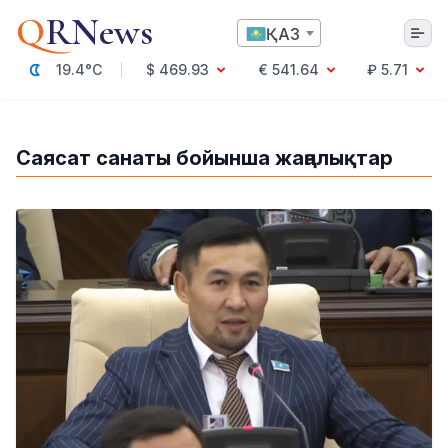
Q
RNews
ҚАЗ
19.4°C
$ 469.93
€ 541.64
₽ 5.71
Алматы
Саясат санаты бойынша жаңалықтар
Мәдениет
Саясат
Технология
Экономика
Әлемде
Қоғам
Білім және Ғылым
Оқиға
Спорт
Ауа райы
Денсаулық
Бизнес