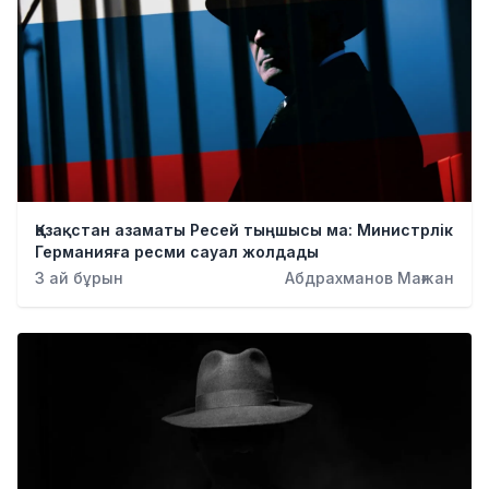
Қазақстан азаматы Ресей тыңшысы ма: Министрлік
Германияға ресми сауал жолдады
3 ай бұрын
Абдрахманов Мағжан