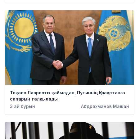
Тоқаев Лавровты қабылдап, Путиннің Қазақстанға
сапарын талқылады
3 ай бұрын
Абдрахманов Мағжан