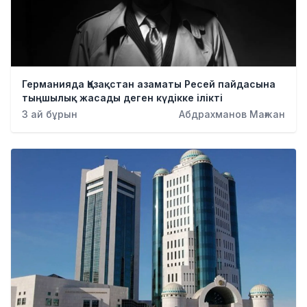
Германияда Қазақстан азаматы Ресей пайдасына
тыңшылық жасады деген күдікке ілікті
3 ай бұрын
Абдрахманов Мағжан