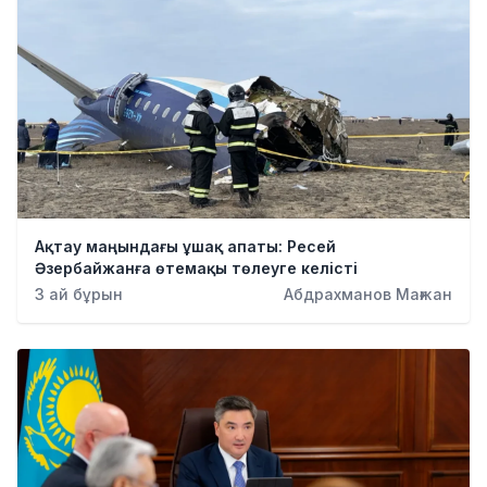
Ақтау маңындағы ұшақ апаты: Ресей
Әзербайжанға өтемақы төлеуге келісті
3 ай бұрын
Абдрахманов Мағжан