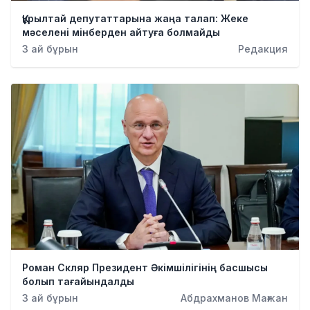
Қылмыс
Құрылтай депутаттарына жаңа талап: Жеке
мәселені мінберден айтуға болмайды
3 ай бұрын
Редакция
Роман Скляр Президент Әкімшілігінің басшысы
болып тағайындалды
3 ай бұрын
Абдрахманов Мағжан