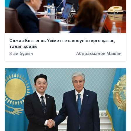
Олжас Бектенов Үкіметте шенеуніктерге қатаң
талап қойды
3 ай бұрын
Абдрахманов Мағжан