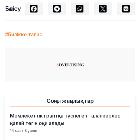
Бөлісу
#Билікке талас
Соңғы жаңалықтар
Мемлекеттік грантқа түспеген талапкерлер
қалай тегін оқи алады
14 сағат бұрын