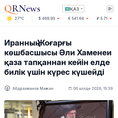
Q
RNews
ҚАЗ
27°C
$ 469.93
€ 541.64
₽ 5.71
Алматы
Иранның Жоғарғы
көшбасшысы Әли Хаменеи
Мәдениет
қаза тапқаннан кейін елде
Саясат
билік үшін күрес күшейді
Технология
Экономика
Әлемде
Қоғам
Абдрахманов Мағжан
06 шілде 2026, 15:39
Білім және Ғылым
Оқиға
Спорт
Ауа райы
Денсаулық
Бизнес