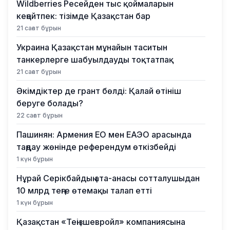
Wildberries Ресейден тыс қоймаларын
кеңейтпек: тізімде Қазақстан бар
21 сағат бұрын
Украина Қазақстан мұнайын таситын
танкерлерге шабуылдауды тоқтатпақ
21 сағат бұрын
Әкімдіктер де грант бөлді: Қалай өтініш
беруге болады?
22 сағат бұрын
Пашинян: Армения ЕО мен ЕАЭО арасында
таңдау жөнінде референдум өткізбейді
1 күн бұрын
Нұрай Серікбайдың ата-анасы сотталушыдан
10 млрд теңге өтемақы талап етті
1 күн бұрын
Қазақстан «Теңізшевройл» компаниясына