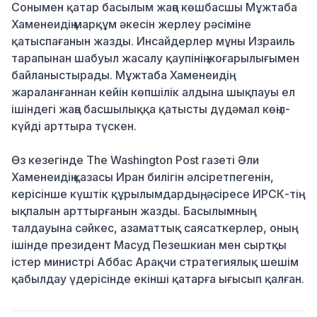
Сонымен қатар басылым жаңа көшбасшы Мұжтаба
Хаменеидің марқұм әкесін жерлеу рәсіміне
қатыспағанын жазды. Инсайдерлер мұны Израиль
тарапынан шабуыл жасалу қаупінің жоғарылығымен
байланыстырады. Мұжтаба Хаменеидің
жараланғаннан кейін көпшілік алдына шықпауы ел
ішіндегі жаңа басшылыққа қатысты дүдәмал көңіл-
күйді арттыра түскен.
Өз кезегінде The Washington Post газеті Әли
Хаменеидің қазасы Иран билігін әлсіретпегенін,
керісінше күштік құрылымдардың, әсіресе ИРСК-тің
ықпалын арттырғанын жазды. Басылымның
талдауына сәйкес, азаматтық саясаткерлер, оның
ішінде президент Масуд Пезешкиан мен сыртқы
істер министрі Аббас Арақчи стратегиялық шешім
қабылдау үдерісінде екінші қатарға ығысып қалған.