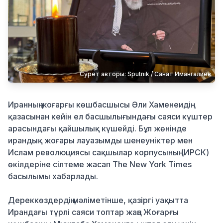
Қылмыс
Сурет авторы: Sputnik / Санат Имангалиев
Иранның жоғарғы көшбасшысы Әли Хаменеидің
қазасынан кейін ел басшылығындағы саяси күштер
арасындағы қайшылық күшейді. Бұл жөнінде
ирандық жоғары лауазымды шенеуніктер мен
Ислам революциясы сақшылар корпусының (ИРСК)
өкілдеріне сілтеме жасап The New York Times
басылымы хабарлады.
Дереккөздердің мәліметінше, қазіргі уақытта
Ирандағы түрлі саяси топтар жаңа Жоғарғы