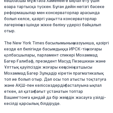
көшбасшы Мұжтаба Хаменеиге ықпал ету үшін
өзара тартысқа түскен. Бұған дейін негізгі бәсеке
реформашылар мен консерваторлар арасында
болып келсе, қазіргі уақытта консерваторлар
лагерінің өз ішінде жікке бөліну үдерісі байқалып
отыр.
The New York Times басылымының жазуынша, қазіргі
кезде ел билігінде басымдыққа ИРСК-тің жоғары
қолбасшылары, парламент спикері Мохаммад
Багер Ғалибаф, президент Масуд Пезешкиан және
Ұлттық қауіпсіздік жоғары кеңесінің хатшысы
Мохаммад Багер Зұлқадір кіретін прагматикалық
топ ие болып отыр. Дәл осы топ атысты тоқтатуға
және АҚШ-пен келіссөздердің басталуына ықпал
еткен, ал қатаң бағыт ұстанатын топтар
Вашингтонға қандай да бір жеңілдік жасауға үзілді-
кесілді қарсылық білдіруде.