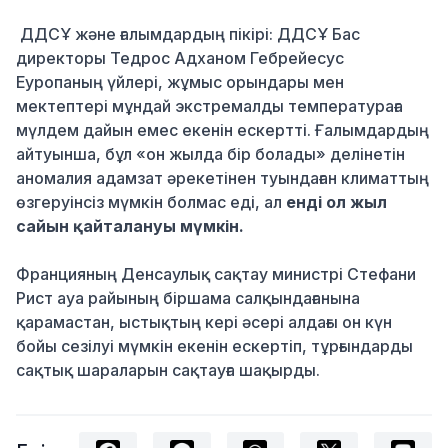
ДДСҰ және ғалымдардың пікірі: ДДСҰ Бас
директоры Тедрос Адханом Гебрейесус
Еуропаның үйлері, жұмыс орындары мен
мектептері мұндай экстремалды температураға
мүлдем дайын емес екенін ескертті. Ғалымдардың
айтуынша, бұл «он жылда бір болады» делінетін
аномалия адамзат әрекетінен туындаған климаттың
өзгеруінсіз мүмкін болмас еді, ал
енді ол жыл
сайын қайталануы мүмкін.
Францияның Денсаулық сақтау министрі Стефани
Рист ауа райының біршама салқындағанына
қарамастан, ыстықтың кері әсері алдағы он күн
бойы сезілуі мүмкін екенін ескертіп, тұрғындарды
сақтық шараларын сақтауға шақырды.