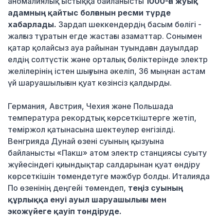
аномалиялық ыстыққа байланысты
1000-ға жуық
адамның қайтыс болғанын ресми түрде
хабарлады.
Зардап шеккендердің басым бөлігі -
жалғыз тұратын егде жастағы азаматтар. Сонымен
қатар қолайсыз ауа райынан туындаған дауылдар
елдің солтүстік және орталық бөліктерінде электр
желілерінің істен шығуына әкеліп, 36 мыңнан астам
үй шаруашылығын қуат көзінсіз қалдырды.
Германия, Австрия, Чехия және Польшада
температура рекордтық көрсеткіштерге жетіп,
теміржол қатынасына шектеулер енгізілді.
Венгрияда Дунай өзені суының қызуына
байланысты «Пакш» атом электр станциясы суыту
жүйесіндегі қиындықтар салдарынан қуат өндіру
көрсеткішін төмендетуге мәжбүр болды. Италияда
По өзенінің деңгейі төмендеп,
теңіз суының
құрлыққа енуі ауыл шаруашылығы мен
экожүйеге қауіп төндіруде.