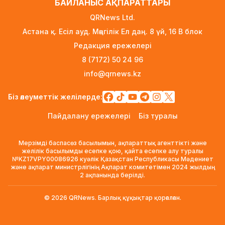
БАЙЛАНЫС АҚПАРАТТАРЫ
Футболдан Қазақстан құрамасына жаңа бас
QRNews Ltd.
бапкер келеді
Астана қ. Есіл ауд. Мәңгілік Ел даң. 8 үй, 16 B блок
1 күн бұрын
Редакция ережелері
«Қазақтелекомның» екі қызметкері жұмыс
8 (7172) 50 24 96
кезінде қаза тапты
info@qrnews.kz
1 күн бұрын
Трамп АҚШ-та туғандарға автоматты түрде
Біз әлеуметтік желілерде:
азаматтық беруді шектейтін жарлықтарға қол
Пайдалану ережелері
Біз туралы
қойды
1 күн бұрын
Мерзімді баспасөз басылымын, ақпараттық агенттікті және
Қыркүйектен бастап көлік әкелуге
желілік басылымды есепке қою, қайта есепке алу туралы
№KZ17VPY00086926 куәлік Қазақстан Республикасы Мәдениет
қойылатын талаптар күшейеді
және ақпарат министрлігінің Ақпарат комитетімен 2024 жылдың
2 күн бұрын
2 ақпанында берілді.
УЕФА: Инфантиноға сенім жоғалды, бойкот
© 2026 QRNews. Барлық құқықтар қорғалған.
күшінде қалады
2 күн бұрын