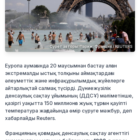
Қылмыс
Сурет авторы: Париж, Франция / REUTERS
Еуропа аумағында 20 маусымнан бастау алған
экстремалды ыстық толқыны аймақтардағы
әлеуметтік және инфрақұрылымдық жүйелерге
айтарлықтай салмақ түсірді. Дүниежүзілік
денсаулық сақтау ұйымының (ДДСҰ) мәліметінше,
қазіргі уақытта 150 миллионға жуық тұрғын қауіпті
температура жағдайында өмір сүруге мәжбүр, деп
хабарлайды Reuters.
Францияның қоғамдық денсаулық сақтау агенттігі