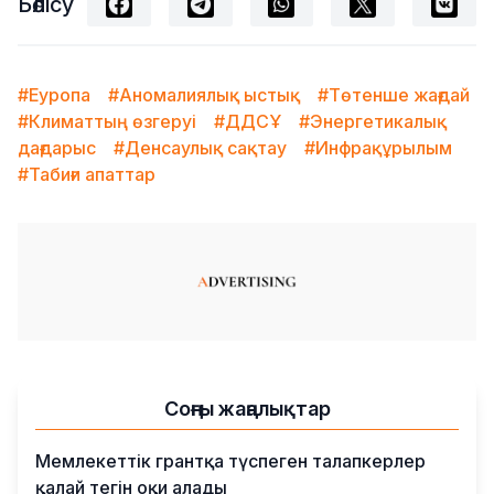
Бөлісу
#Еуропа
#Аномалиялық ыстық
#Төтенше жағдай
#Климаттың өзгеруі
#ДДСҰ
#Энергетикалық
дағдарыс
#Денсаулық сақтау
#Инфрақұрылым
#Табиғи апаттар
Соңғы жаңалықтар
Мемлекеттік грантқа түспеген талапкерлер
қалай тегін оқи алады