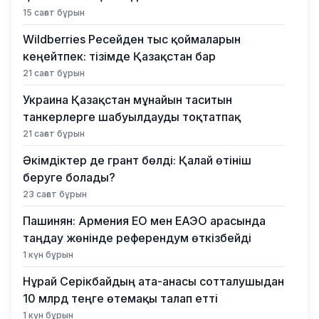
15 сағат бұрын
Wildberries Ресейден тыс қоймаларын
кеңейтпек: тізімде Қазақстан бар
21 сағат бұрын
Украина Қазақстан мұнайын таситын
танкерлерге шабуылдауды тоқтатпақ
21 сағат бұрын
Әкімдіктер де грант бөлді: Қалай өтініш
беруге болады?
23 сағат бұрын
Пашинян: Армения ЕО мен ЕАЭО арасында
таңдау жөнінде референдум өткізбейді
1 күн бұрын
Нұрай Серікбайдың ата-анасы сотталушыдан
10 млрд теңге өтемақы талап етті
1 күн бұрын