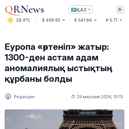
Q
RNews
ҚАЗ
28.4°C
$ 469.93
€ 541.64
₽ 5.71
Алматы
Еуропа «өртеніп» жатыр:
1300-ден астам адам
Мәдениет
аномалиялық ыстықтың
Саясат
құрбаны болды
Технология
Экономика
Әлемде
Қоғам
Редакция
29 маусым 2026, 10:13
Білім және Ғылым
Оқиға
Спорт
Ауа райы
Денсаулық
Бизнес