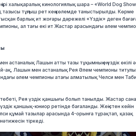
ң ірі халықаралық кинологиялық шара – «World Dog Sho
қ тазысы тұңғыш рет кең көлемде таныстырылды. Көрме
сқан барлық ит жоғары дәрежелі «Үздік» деген бағағ
емпионы, ал тағы екі ит Жастар арасындағы әлем чемпи
сы
 астаналық Лашын атты тазы тұқымның ең үздік өкілі ә
ай-ақ, Лашын мен астаналық Рея Әлем чемпионы титулы
ндағы әлем чемпионы атағы алматылық Челси мен Таб
 төбеті, Рея үздік қаншығы болып танылды. Жастар сан
 үздік қаншық-юниор ретінде бағаланды. Жеңістен кейін
си құмай тазылар арасында 4-орынға тұрақтап, қазақ
нәтижесін тіркеді.