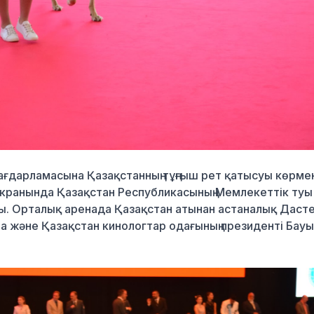
дарламасына Қазақстанның тұңғыш рет қатысуы көрмен
 экранында Қазақстан Республикасының Мемлекеттік туы
нды. Орталық аренада Қазақстан атынан астаналық Даст
а және Қазақстан кинологтар одағының президенті Бау