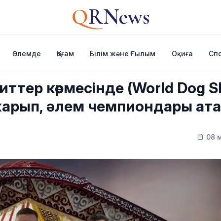
Q
RNews
Әлемде
Қоғам
Білім және Ғылым
Оқиға
Сп
иттер көрмесінде (World Dog 
 жарып, әлем чемпиондары ат
08 