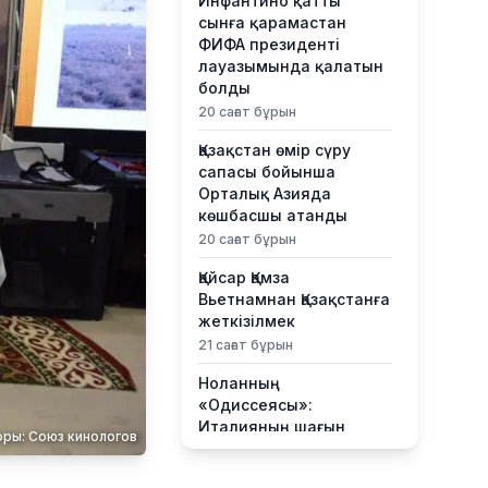
Инфантино қатты
сынға қарамастан
ФИФА президенті
лауазымында қалатын
болды
20 сағат бұрын
Қазақстан өмір сүру
сапасы бойынша
Орталық Азияда
көшбасшы атанды
20 сағат бұрын
Қайсар Қамза
Вьетнамнан Қазақстанға
жеткізілмек
21 сағат бұрын
Ноланның
«Одиссеясы»:
Италияның шағын
оры: Союз кинологов
аралы жаһандық
туристік орталыққа