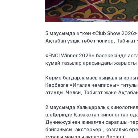
5 маусымда өткен «Club Show 2026» 
Ақтабан үздік төбет-юниор, Табиғат 
«ENCI Winner 2026» бәсекесінде аста
құмай тазылар арасындағы жарысты 
Көрме бағдарламасының жалпы қоры
Кербезге «Италия чемпионы» титулы 
атанды. Челси, Табиғат және Ақтаба
2 маусымда Халықаралық кинологиялы
шеңберінде Қазақстан кинологтар од
Дүниежүзінен жиналған сарапшы-төре
байланысы, экстерьері, қозғалыс ере
туралы маңызды ақпарат берілді.