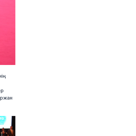
Ғарышта сирек
кездесетін оқиға:
SpaceX зымыраны Айға
соғылады
1 күн бұрын
Қазақстан мен Ресей
маркетплейстерді
біріктіруі мүмкін –
ресейлік шенеунік
1 күн бұрын
ің
Болашақ студенттердің
назарына: грант
ер
конкурсының нәтижесі
қашан және қайда
ыржан
жарияланады
1 күн бұрын
Астанада «Пари Сен-
Жермен» клубының
ресми футбол