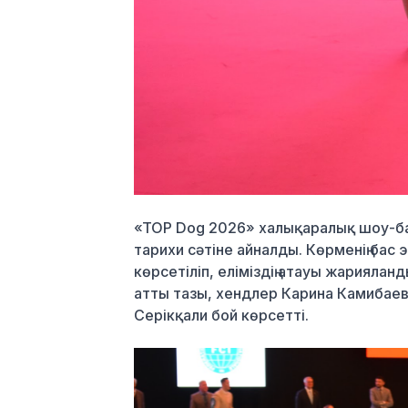
«TOP Dog 2026» халықаралық шоу-бағ
тарихи сәтіне айналды. Көрменің бас
көрсетіліп, еліміздің атауы жарияла
атты тазы, хендлер Карина Камибаев
Серікқали бой көрсетті.