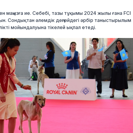
н маңызға ие. Себебі, тазы тұқымы 2024 жылы ғана FCI
ын. Сондықтан әлемдік деңгейдегі әрбір таныстырылым
лікті мойындалуына тікелей ықпал етеді.