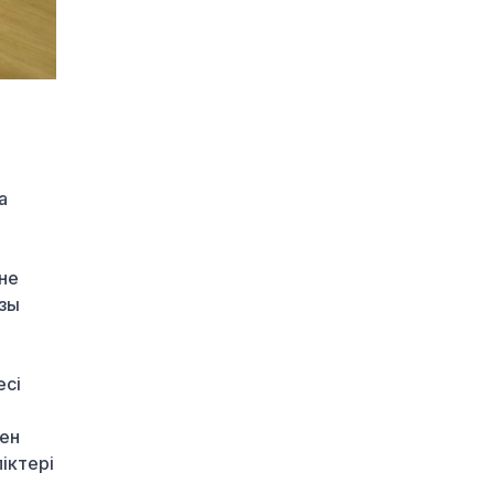
1 күн бұрын
Алматының Ақжар
шағынауданында 36
шақырым жолға
асфальт төселді
1 күн бұрын
Рақымшылық аясында
а
қанша адам
босатылды?
1 күн бұрын
не
АҚШ пен Иран Ормуз
азы
бұғазы бойынша
келісімге келуге жақын
1 күн бұрын
есі
Белгілі режиссер Ардақ
Әмірқұлов өмірден өтті
мен
1 күн бұрын
іктері
Министрлік