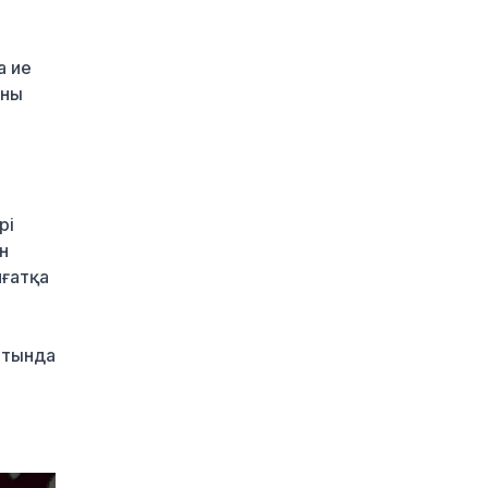
айналмақ
w
21 сағат бұрын
а ие
Қазақстандықтардың
көбі өзін кедей санамау
оны
үшін айына 260–320
мың теңге керек деп
есептейді
21 сағат бұрын
Қыркүйектен бастап
рі
жаңа ереже күшіне
н
енеді: Бейнебақылау
иғатқа
камераларына
қойылатын талаптар
қатаңдатылды
22 сағат бұрын
атында
Wildberries қоймаларын
Қазақстанға көшіру
туралы ақпаратқа
жауап берді
22 сағат бұрын