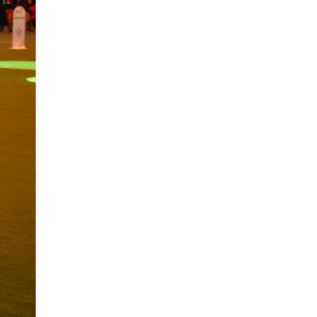
академиясы ашылады
1 күн бұрын
Әншілерді «шайтанның
азаншысы» деген ер
адамға қылмыстық іс
қозғалды
1 күн бұрын
Трамп «Теңізшевройл»
акционерлерінің
табысына көз тікті
2 күн бұрын
ҚМДБ Жетісайдағы
тойдағы даулы оқиғаға
қатысты мәлімдеме
жасады
2 күн бұрын
Алматыда 350 құрылыс
компаниясының
лицензиясы