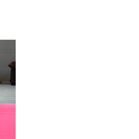
қазақстандық
жүргізушілерге ескерту
жасады
1 күн бұрын
«Семей орманы» өртті
анықтау жүйесіне
байланысты
«Қазақтелекоммен»
соттасып жатыр
1 күн бұрын
АҚШ Иранмен соғыста
алыс қашықтыққа
ұшатын зымыран
қорының басым бөлігін
жұмсап тастады
1 күн бұрын
FIFA-дағы дағдарыс:
Инфантино қызметінен
кетуі мүмкін
1 күн бұрын