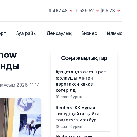
$ 467.48
€ 539.52
₽ 5.73
орт
Ауа райы
Денсаулық
Бизнес
Қылмыс
Show
Соңғы жаңалықтар
анды
Қазақстанда алғаш рет
жолаушы мінген
аэротакси көкке
маусым 2026, 11:14
көтерілді
18 сағат бұрын
Reuters: КҚК мұнай
тиеуді қайта-қайта
тоқтатуға мәжбүр
18 сағат бұрын