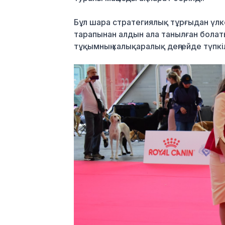
Бұл шара стратегиялық тұрғыдан үлке
тарапынан алдын ала танылған болат
тұқымның халықаралық деңгейде түпкі