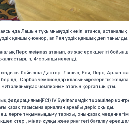
аясында Лашын тұқымның үздік өкілі атанса, астаналық
үздік қаншық-юниор, ал Рея үздік қаншық деп танылды.
налық Перс жеңімпаз атанып, өз жас ерекшелігі бойынш
жалғастырып, 4-орынды иеленді.
тындысы бойынша Дастер, Лашын, Рея, Перс, Арлан жә
берілді. Сарбаз чемпиондар класының резервтік жеңімп
н «Италияның жас чемпионы» атағын қорғап шықты.
қ федерацияның (FCI) IV Бүкіләлемдік төрешілер конгр
ағы қазақ тазысына арналған арнайы дәріс оқыды.
шілерге тұқымның шығу тарихы, оның қазақ мәдениеті
кшеліктері, мінез-құлқы және рингтегі бағалау ерекшел