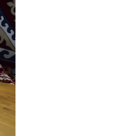
2027 жылы Астанада
УЕФА президенті
сайланады
22 сағат бұрын
Білім гранттарының
иегерлері 7 тамызда
белгілі болады
23 сағат бұрын
Тоқаев «Бәйтерек»
холдингінің басшысына
баспананың
қолжетімділігін
арттыруды тапсырды
1 күн бұрын
Жастардан банк
карталарын сатып
алып, интернет-
алаяқтарға өткізген
күдікті ұсталды