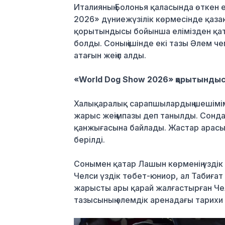
Италияның Болонья қаласында өткен е
2026» дүниежүзілік көрмесінде қаза
қорытындысы бойынша елімізден қаты
болды. Соның ішінде екі тазы Әлем ч
атағын жеңіп алды.
«World Dog Show 2026» қорытынды
Халықаралық сарапшылардың шешімімен
жарыс жеңімпазы деп танылды. Сонд
қанжығасына байлады. Жастар арасы
берілді.
Сонымен қатар Лашын көрменің үздік
Челси үздік төбет-юниор, ал Табиғат
жарысты ары қарай жалғастырған Чел
тазысының әлемдік аренадағы тарихи 