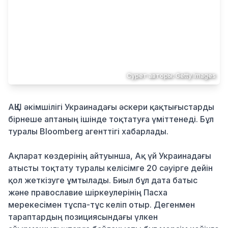
Қылмыс
Сурет авторы: Getty Images
АҚШ әкімшілігі Украинадағы әскери қақтығыстарды
бірнеше аптаның ішінде тоқтатуға үміттенеді. Бұл
туралы Bloomberg агенттігі хабарлады.
Ақпарат көздерінің айтуынша, Ақ үй Украинадағы
атысты тоқтату туралы келісімге 20 сәуірге дейін
қол жеткізуге ұмтылады. Биыл бұл дата батыс
және православие шіркеулерінің Пасха
мерекесімен тұспа-тұс келіп отыр. Дегенмен
тараптардың позициясындағы үлкен