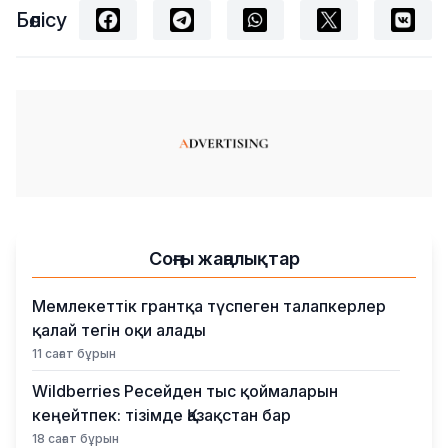
Бөлісу
Соңғы жаңалықтар
Мемлекеттік грантқа түспеген талапкерлер
қалай тегін оқи алады
11 сағат бұрын
Wildberries Ресейден тыс қоймаларын
кеңейтпек: тізімде Қазақстан бар
18 сағат бұрын