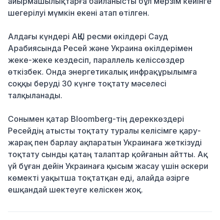
айырмашылықтарға байланысты бұл мерзім кейінге
шегерілуі мүмкін екені атап өтілген.
Алдағы күндері АҚШ ресми өкілдері Сауд
Арабиясында Ресей және Украина өкілдерімен
жеке-жеке кездесіп, параллель келіссөздер
өткізбек. Онда энергетикалық инфрақұрылымға
соққы беруді 30 күнге тоқтату мәселесі
талқыланады.
Сонымен қатар Bloomberg-тің дереккөздері
Ресейдің атысты тоқтату туралы келісімге қару-
жарақ пен барлау ақпаратын Украинаға жеткізуді
тоқтату сынды қатаң талаптар қойғанын айтты. Ақ
үй бұған дейін Украинаға қысым жасау үшін әскери
көмекті уақытша тоқтатқан еді, алайда әзірге
ешқандай шектеуге келіскен жоқ.