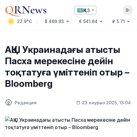
Q
RNews
ҚАЗ
22.9°C
$ 469.93
€ 541.64
₽ 5.71
Алматы
АҚШ Украинадағы атысты
Пасха мерекесіне дейін
Мәдениет
тоқтатуға үміттеніп отыр –
Саясат
Bloomberg
Технология
Экономика
Әлемде
Қоғам
Редакция
23 наурыз 2025, 13:04
Білім және Ғылым
Оқиға
Спорт
Ауа райы
Денсаулық
Бизнес