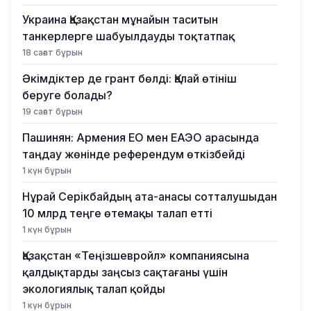
Украина Қазақстан мұнайын таситын
танкерлерге шабуылдауды тоқтатпақ
18 сағат бұрын
Әкімдіктер де грант бөлді: Қалай өтініш
беруге болады?
19 сағат бұрын
Пашинян: Армения ЕО мен ЕАЭО арасында
таңдау жөнінде референдум өткізбейді
1 күн бұрын
Нұрай Серікбайдың ата-анасы сотталушыдан
10 млрд теңге өтемақы талап етті
1 күн бұрын
Қазақстан «Теңізшевройл» компаниясына
қалдықтарды заңсыз сақтағаны үшін
экологиялық талап қойды
1 күн бұрын