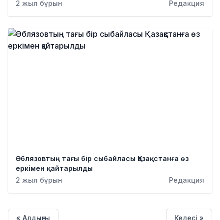
2 жыл бұрын
Редакция
Әблязовтың тағы бір сыбайласы Қазақстанға өз
еркімен қайтарылды
2 жыл бұрын
Редакция
« Алдыңғы
Келесі »