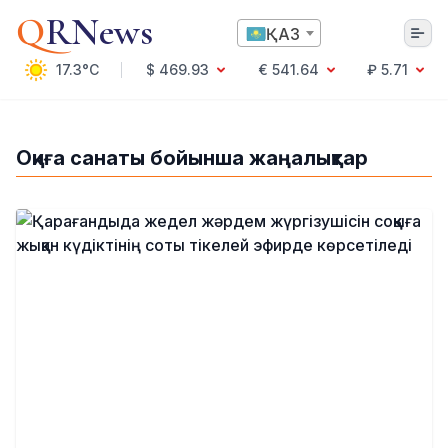
Q
RNews
ҚАЗ
17.3°C
$ 469.93
€ 541.64
₽ 5.71
Алматы
Оқиға санаты бойынша жаңалықтар
Мәдениет
Саясат
Технология
Экономика
Әлемде
Қоғам
Білім және Ғылым
Оқиға
Спорт
Ауа райы
Денсаулық
Бизнес