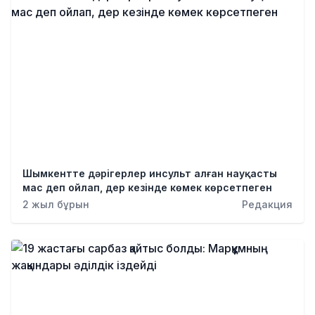
Шымкентте дәрігерлер инсульт алған науқасты
мас деп ойлап, дер кезінде көмек көрсетпеген
2 жыл бұрын
Редакция