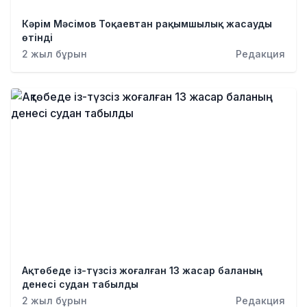
Кәрім Мәсімов Тоқаевтан рақымшылық жасауды
өтінді
2 жыл бұрын
Редакция
Ақтөбеде із-түзсіз жоғалған 13 жасар баланың
денесі судан табылды
2 жыл бұрын
Редакция