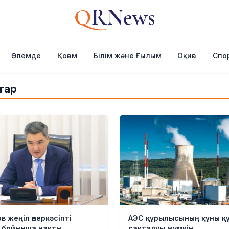
Q
RNews
Әлемде
Қоғам
Білім және Ғылым
Оқиға
Спо
тар
в жеңіл өнеркәсіпті
АЭС құрылысының құны қ
 бойынша нақты
сақталуы мүмкін