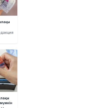
Тоқаев «Бәйтерек» холдингінің
басшысына баспананың
қолжетімділігін арттыруды
тапсырды
алақы
22 сағат бұрын
едакция
Жастардан банк карталарын
сатып алып, интернет-
алаяқтарға өткізген күдікті
ұсталды
23 сағат бұрын
Алматының Ақжар
шағынауданында 36 шақырым
жолға асфальт төселді
23 сағат бұрын
Рақымшылық аясында қанша
адам босатылды?
1 күн бұрын
алақы
 мүмкін
АҚШ пен Иран Ормуз бұғазы