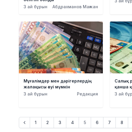
3 ай бұ
3 ай бұрын
Абдрахманов Мағжан
Мұғалімдер мен дәрігерлердің
Салық 
жалақысы өсуі мүмкін
қанша қ
3 ай бұрын
Редакция
3 ай бұ
1
2
3
4
5
6
7
8