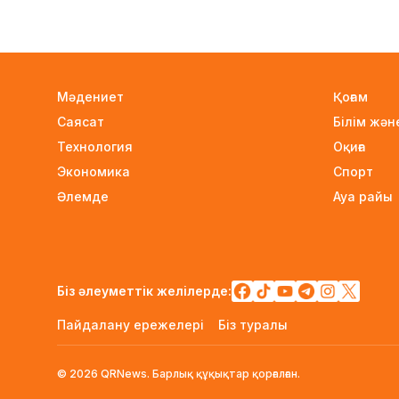
Мәдениет
Қоғам
Саясат
Білім жә
Технология
Оқиға
Экономика
Спорт
Әлемде
Ауа райы
Біз әлеуметтік желілерде:
Пайдалану ережелері
Біз туралы
© 2026 QRNews. Барлық құқықтар қорғалған.