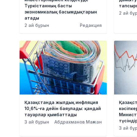
Түркістанның басты
тапсыр
экономикалық басымдықтарын
2 ай бұ
атады
2 ай бұрын
Редакция
Қазақстанда жылдық инфляция
Қазақс
10,6%-ға дейін баяулады: қандай
кәсіпк
тауарлар қымбаттады
Минист
түсінді
3 ай бұрын
Абдрахманов Мағжан
3 ай бұ