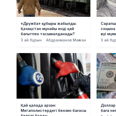
«Дружба» құбыры жабылды:
Сарапш
Қазақстан мұнайы енді қай
соңына 
бағытпен тасымалданады?
өсуі мүм
3 ай бұрын
Абдрахманов Мағжан
3 ай бұ
Қай қалада арзан:
Доллар 
Мегаполистердегі бензин бағасы
баға не
белгілі болды