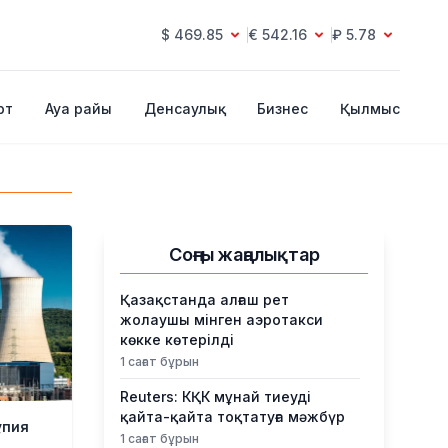
$ 469.85
€ 542.16
₽ 5.78
рт
Ауа райы
Денсаулық
Бизнес
Қылмыс
Соңғы жаңалықтар
Қазақстанда алғаш рет
жолаушы мінген аэротакси
көкке көтерілді
1 сағат бұрын
Reuters: КҚК мұнай тиеуді
қайта-қайта тоқтатуға мәжбүр
ұпия
1 сағат бұрын