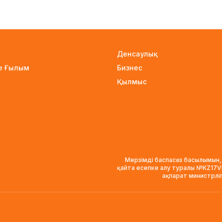
Денсаулық
не Ғылым
Бизнес
Қылмыс
Мерзімді баспасөз басылымын,
қайта есепке алу туралы №KZ17
ақпарат министрлі