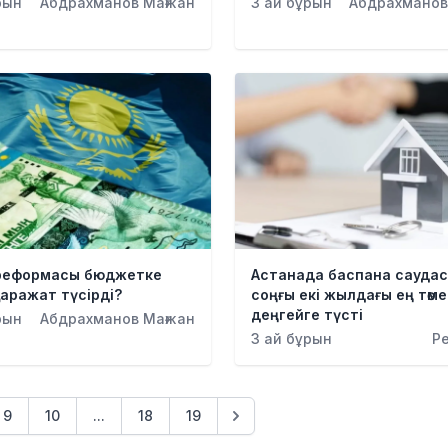
рын
Абдрахманов Мағжан
3 ай бұрын
Абдрахманов
реформасы бюджетке
Астанада баспана сауда
аражат түсірді?
соңғы екі жылдағы ең төме
деңгейге түсті
рын
Абдрахманов Мағжан
3 ай бұрын
Р
9
10
...
18
19