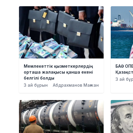
Мемлекеттік қызметкерлердің
БАӘ ОП
орташа жалақысы қанша екені
Қазақст
белгілі болды
3 ай бұ
3 ай бұрын
Абдрахманов Мағжан