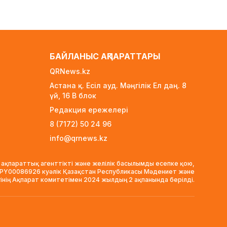
FIFA-дағы дағдарыс: Инфантино
қызметінен кетуі мүмкін
1 күн бұрын
Ғарышта сирек кездесетін
БАЙЛАНЫС АҚПАРАТТАРЫ
оқиға: SpaceX зымыраны Айға
соғылады
QRNews.kz
1 күн бұрын
Астана қ. Есіл ауд. Мәңгілік Ел даң. 8
үй, 16 B блок
Қазақстан мен Ресей
маркетплейстерді біріктіруі
Редакция ережелері
мүмкін – ресейлік шенеунік
8 (7172) 50 24 96
1 күн бұрын
info@qrnews.kz
Болашақ студенттердің
назарына: грант конкурсының
 ақпараттық агенттікті және желілік басылымды есепке қою,
нәтижесі қашан және қайда
VPY00086926 куәлік Қазақстан Республикасы Мәдениет және
жарияланады
гінің Ақпарат комитетімен 2024 жылдың 2 ақпанында берілді.
1 күн бұрын
Астанада «Пари Сен-Жермен»
клубының ресми футбол
академиясы ашылады