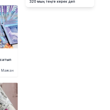
320 мың теңге керек деп
есептейді
5 сағат бұрын
Қыркүйектен бастап жаңа
ереже күшіне енеді:
Бейнебақылау камераларына
қойылатын талаптар
қатаңдатылды
5 сағат бұрын
Wildberries қоймаларын
Қазақстанға көшіру туралы
 сатып
ақпаратқа жауап берді
6 сағат бұрын
 Мағжан
2027 жылы Астанада УЕФА
президенті сайланады
6 сағат бұрын
Білім гранттарының иегерлері 7
тамызда белгілі болады
6 сағат бұрын