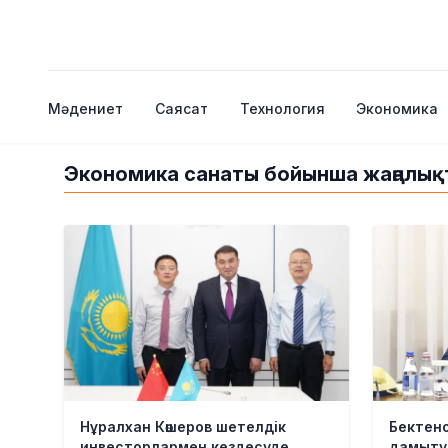
Мәдениет
Саясат
Технология
Экономика
Экономика санаты бойынша жаңалық
Нұралхан Көшеров шетелдік
Бектено
инвесторлармен кездесуде
дамыту