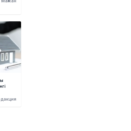
 Мағжан
бойынша келісімге келуге
жақын
1 күн бұрын
Белгілі режиссер Ардақ
Әмірқұлов өмірден өтті
1 күн бұрын
Министрлік қазақстандық
жүргізушілерге ескерту жасады
1 күн бұрын
«Семей орманы» өртті анықтау
жүйесіне байланысты
«Қазақтелекоммен» соттасып
сы
жатыр
нгі
1 күн бұрын
едакция
АҚШ Иранмен соғыста алыс
қашықтыққа ұшатын зымыран
қорының басым бөлігін жұмсап
тастады
1 күн бұрын