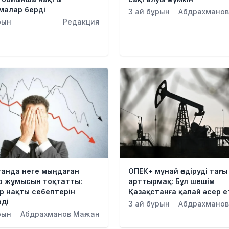
малар берді
3 ай бұрын
Абдрахманов
рын
Редакция
танда неге мыңдаған
ОПЕК+ мұнай өндіруді тағы
ер жұмысын тоқтатты:
арттырмақ: Бұл шешім
р нақты себептерін
Қазақстанға қалай әсер е
рді
3 ай бұрын
Абдрахманов
рын
Абдрахманов Мағжан