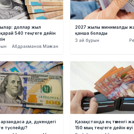
ылар: доллар жыл
2027 жылы минималды ж
қарай 540 теңгеге дейін
қанша болады
кін
3 ай бұрын
Р
рын
Абдрахманов Мағжан
арзандаса да, дүкендегі
Қазақстанда ең төменгі ж
ге түспейді?
150 мың теңгеге дейін өсуі