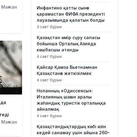
 Мағжан
Инфантино қатты сынға
қарамастан ФИФА президенті
лауазымында қалатын болды
3 сағат бұрын
Қазақстан өмір сүру сапасы
бойынша Орталық Азияда
көшбасшы атанды
4 сағат бұрын
Қайсар Қамза Вьетнамнан
Қазақстанға жеткізілмек
4 сағат бұрын
Ноланның «Одиссеясы»:
Италияның шағын аралы
 да
жаһандық туристік орталыққа
айналмақ
теді
4 сағат бұрын
 Мағжан
Қазақстандықтардың көбі өзін
кедей санамау үшін айына 260–