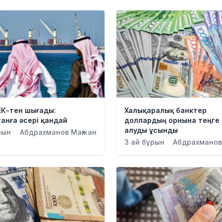
ЕК-тен шығады:
Халықаралық банктер
анға әсері қандай
доллардың орнына теңге
алуды ұсынды
рын
Абдрахманов Мағжан
3 ай бұрын
Абдрахманов