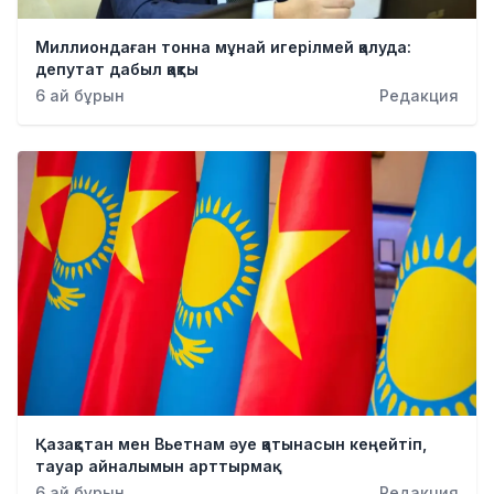
Миллиондаған тонна мұнай игерілмей қалуда:
депутат дабыл қақты
6 ай бұрын
Редакция
Қазақстан мен Вьетнам әуе қатынасын кеңейтіп,
тауар айналымын арттырмақ
6 ай бұрын
Редакция