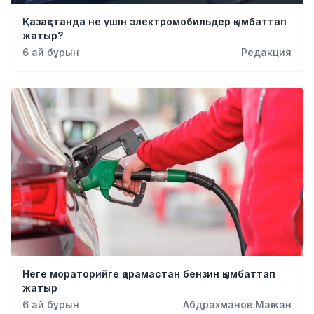
Қазақстанда не үшін электромобильдер қымбаттап
жатыр?
6 ай бұрын
Редакция
Неге мораторийге қарамастан бензин қымбаттап
жатыр
6 ай бұрын
Абдрахманов Мағжан