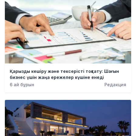
Қарызды кешіру және тексерісті тоқтату: Шағын
бизнес үшін жаңа ережелер күшіне енеді
6 ай бұрын
Редакция