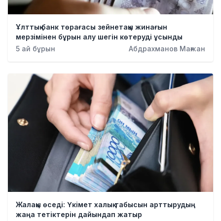
Қылмыс
Ұлттық банк төрағасы зейнетақы жинағын
мерзімінен бұрын алу шегін көтеруді ұсынды
5 ай бұрын
Абдрахманов Мағжан
Жалақы өседі: Үкімет халық табысын арттырудың
жаңа тетіктерін дайындап жатыр