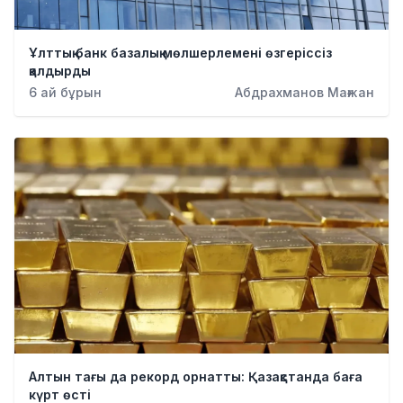
Ұлттық банк базалық мөлшерлемені өзгеріссіз
қалдырды
6 ай бұрын
Абдрахманов Мағжан
Алтын тағы да рекорд орнатты: Қазақстанда баға
күрт өсті