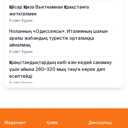
Қайсар Қамза Вьетнамнан Қазақстанға
жеткізілмек
9 сағат бұрын
Ноланның «Одиссеясы»: Италияның шағын
аралы жаһандық туристік орталыққа
айналмақ
9 сағат бұрын
Қазақстандықтардың көбі өзін кедей санамау
үшін айына 260–320 мың теңге керек деп
есептейді
9 сағат бұрын
Қыркүйектен бастап жаңа ереже күшіне енеді:
Бейнебақылау камераларына қойылатын
талаптар қатаңдатылды
10 сағат бұрын
Мәдениет
Қоғам
Денсаулық
Wildberries қоймаларын Қазақстанға көшіру