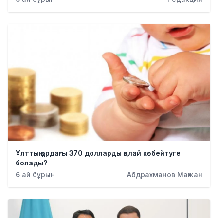
Ұлттық қордағы 370 долларды қалай көбейтуге
болады?
6 ай бұрын
Абдрахманов Мағжан