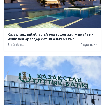
Қазақстандық байлар қай елдерден жылжымайтын
мүлік пен аралдар сатып алып жатыр
6 ай бұрын
Редакция