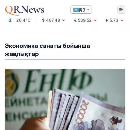
Q
RNews
ҚАЗ
20.4°C
$ 467.48
€ 539.52
₽ 5.73
Алматы
Экономика санаты бойынша
жаңалықтар
Мәдениет
Саясат
Технология
Экономика
Әлемде
Қоғам
Білім және Ғылым
Оқиға
Спорт
Ауа райы
Денсаулық
Бизнес