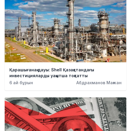
Қарашығанақ дауы: Shell Қазақстандағы
инвестицияларды уақытша тоқтатты
6 ай бұрын
Абдрахманов Мағжан