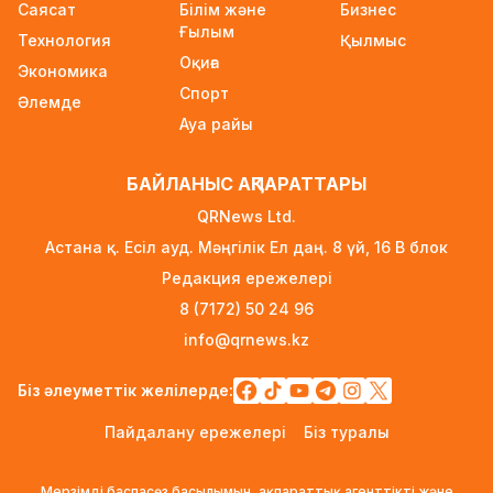
Саясат
Білім және
Бизнес
туралы ақпаратқа жауап берді
Ғылым
Технология
10 сағат бұрын
Қылмыс
Оқиға
Экономика
2027 жылы Астанада УЕФА президенті
Спорт
Әлемде
сайланады
Ауа райы
11 сағат бұрын
Білім гранттарының иегерлері 7 тамызда
БАЙЛАНЫС АҚПАРАТТАРЫ
белгілі болады
QRNews Ltd.
11 сағат бұрын
Астана қ. Есіл ауд. Мәңгілік Ел даң. 8 үй, 16 B блок
Тоқаев «Бәйтерек» холдингінің басшысына
Редакция ережелері
баспананың қолжетімділігін арттыруды
8 (7172) 50 24 96
тапсырды
info@qrnews.kz
1 күн бұрын
Жастардан банк карталарын сатып алып,
Біз әлеуметтік желілерде:
интернет-алаяқтарға өткізген күдікті
Пайдалану ережелері
Біз туралы
ұсталды
1 күн бұрын
Мерзімді баспасөз басылымын, ақпараттық агенттікті және