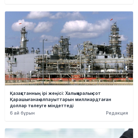
Қазақстанның ірі жеңісі: Халықаралық сот
Қарашығанақ алпауыттарын миллиардтаған
доллар төлеуге міндеттеді
6 ай бұрын
Редакция