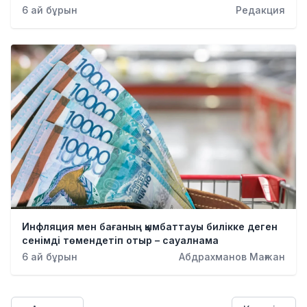
6 ай бұрын
Редакция
Инфляция мен бағаның қымбаттауы билікке деген
сенімді төмендетіп отыр – сауалнама
6 ай бұрын
Абдрахманов Мағжан