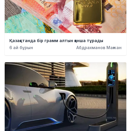
Қазақстанда бір грамм алтын қанша тұрады
6 ай бұрын
Абдрахманов Мағжан