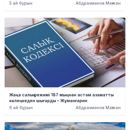
5 ай бұрын
Абдрахманов Мағжан
Жаңа салық режимі 187 мыңнан астам азаматты
көлеңкеден шығарды – Жұманғарин
6 ай бұрын
Абдрахманов Мағжан