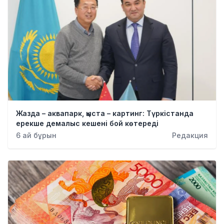
Жазда – аквапарк, қыста – картинг: Түркістанда
ерекше демалыс кешені бой көтереді
6 ай бұрын
Редакция