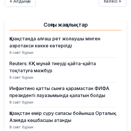
« Алдыңғы
Келесі »
Соңғы жаңалықтар
Қазақстанда алғаш рет жолаушы мінген
аэротакси көкке көтерілді
6 сағат бұрын
Reuters: КҚК мұнай тиеуді қайта-қайта
тоқтатуға мәжбүр
6 сағат бұрын
Инфантино қатты сынға қарамастан ФИФА
президенті лауазымында қалатын болды
8 сағат бұрын
Қазақстан өмір сүру сапасы бойынша Орталық
Азияда көшбасшы атанды
8 сағат бұрын