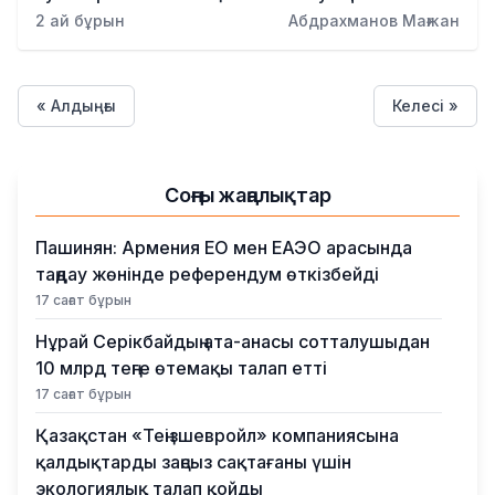
2 ай бұрын
Абдрахманов Мағжан
« Алдыңғы
Келесі »
Соңғы жаңалықтар
Пашинян: Армения ЕО мен ЕАЭО арасында
таңдау жөнінде референдум өткізбейді
17 сағат бұрын
Нұрай Серікбайдың ата-анасы сотталушыдан
10 млрд теңге өтемақы талап етті
17 сағат бұрын
Қазақстан «Теңізшевройл» компаниясына
қалдықтарды заңсыз сақтағаны үшін
экологиялық талап қойды