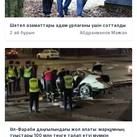
Шетел азаматтары адам ұрлағаны үшін сотталды
2 ай бұрын
Абдрахманов Мағжан
Әл-Фараби даңғылындағы жол апаты: марқұмның
туыстары 100 млн теңге талап етуі мүмкін