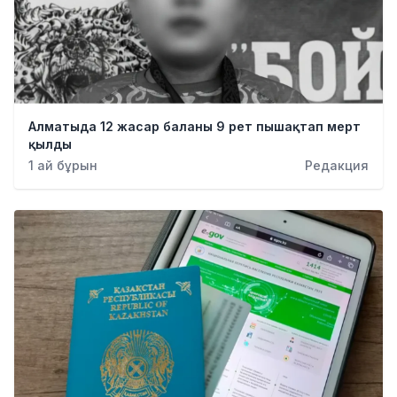
Алматыда 12 жасар баланы 9 рет пышақтап мерт
қылды
1 ай бұрын
Редакция