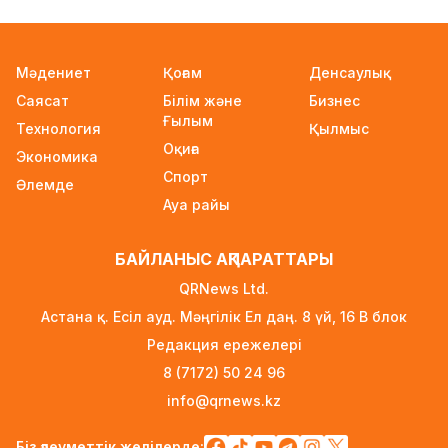
«Қазақтелекомның» екі қызметкері жұмыс
кезінде қаза тапты
23 сағат бұрын
Мәдениет
Қоғам
Денсаулық
Саясат
Білім және
Бизнес
Трамп АҚШ-та туғандарға автоматты түрде
Ғылым
азаматтық беруді шектейтін жарлықтарға
Технология
Қылмыс
Оқиға
қол қойды
Экономика
1 күн бұрын
Спорт
Әлемде
Ауа райы
Қыркүйектен бастап көлік әкелуге
қойылатын талаптар күшейеді
БАЙЛАНЫС АҚПАРАТТАРЫ
1 күн бұрын
QRNews Ltd.
УЕФА: Инфантиноға сенім жоғалды, бойкот
Астана қ. Есіл ауд. Мәңгілік Ел даң. 8 үй, 16 B блок
күшінде қалады
Редакция ережелері
1 күн бұрын
8 (7172) 50 24 96
«Өзімізге де керек»: Трамп Украинаға қару
info@qrnews.kz
жеткізу туралы айтты
1 күн бұрын
Біз әлеуметтік желілерде: