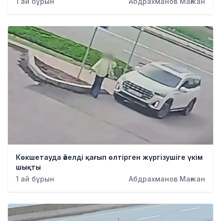
1 ай бұрын
Абдрахманов Мағжан
Көкшетауда әйелді қағып өлтірген жүргізушіге үкім
шықты
1 ай бұрын
Абдрахманов Мағжан