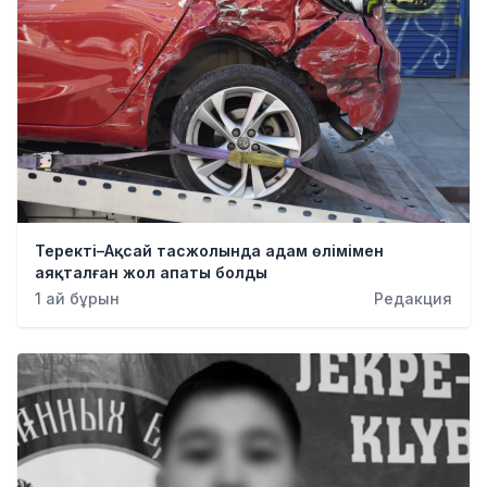
Теректі–Ақсай тасжолында адам өлімімен
аяқталған жол апаты болды
1 ай бұрын
Редакция