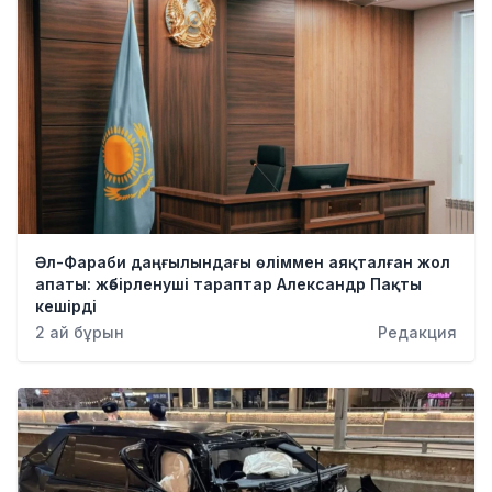
Әл-Фараби даңғылындағы өліммен аяқталған жол
апаты: жәбірленуші тараптар Александр Пақты
кешірді
2 ай бұрын
Редакция