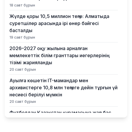
18 сағат бұрын
Жүлде қоры 10,5 миллион теңге: Алматыда
суретшілер арасында ірі өнер бәйгесі
басталды
19 сағат бұрын
2026–2027 оқу жылына арналған
мемлекеттік білім гранттары иегерлерінің
тізімі жарияланды
20 сағат бұрын
Ауылға көшетін IT-мамандар мен
архивистерге 10,8 млн теңгеге дейін тұрғын үй
несиесі берілуі мүмкін
20 сағат бұрын
Футболдан Қазақстан құрамасына жаңа бас
бапкер келеді
23 сағат бұрын