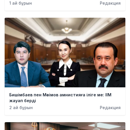
1 ай бұрын
Редакция
Бишімбаев пен Мәсімов амнистияға іліге ме: ІІМ
жауап берді
2 ай бұрын
Редакция