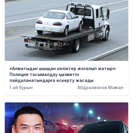
«Алматыдан шыққан көліктер жоғалып жатыр»:
Полиция тасымалдау қызметін
пайдаланатындарға ескерту жасады
1 ай бұрын
Абдрахманов Мағжан