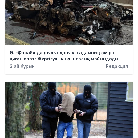
Әл-Фараби даңғылындағы үш адамның өмірін
қиған апат: Жүргізуші кінәсін толық мойындады
2 ай бұрын
Редакция