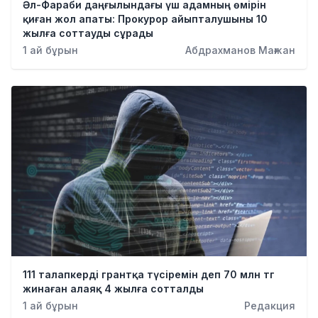
Әл-Фараби даңғылындағы үш адамның өмірін
қиған жол апаты: Прокурор айыпталушыны 10
жылға соттауды сұрады
1 ай бұрын
Абдрахманов Мағжан
111 талапкерді грантқа түсіремін деп 70 млн тг
жинаған алаяқ 4 жылға сотталды
1 ай бұрын
Редакция