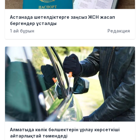
Астанада шетелдіктерге заңсыз ЖСН жасап
бергендер ұсталды
1 ай бұрын
Редакция
Алматыда көлік бөлшектерін ұрлау көрсеткіші
айтарлықтай төмендеді