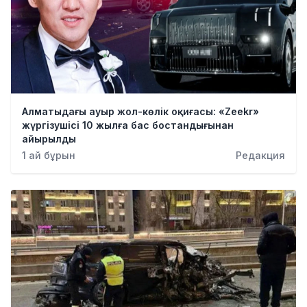
Алматыдағы ауыр жол-көлік оқиғасы: «Zeekr»
жүргізушісі 10 жылға бас бостандығынан
айырылды
1 ай бұрын
Редакция