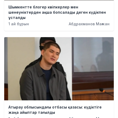
Қылмыс
Шымкентте блогер кәсіпкерлер мен
шенеуніктерден ақша бопсалады деген күдікпен
ұсталды
1 ай бұрын
Абдрахманов Мағжан
Атырау облысындағы отбасы қазасы: күдіктіге
жаңа айыптар тағылды