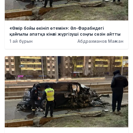
«Өмір бойы өкініп өтемін»: Әл-Фарабидегі
қайғылы апатқа кінәлі жүргізуші соңғы сөзін айтты
1 ай бұрын
Абдрахманов Мағжан