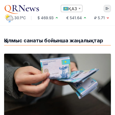
Q
RNews
ҚАЗ
30.1°C
$ 469.93
€ 541.64
₽ 5.71
Алматы
Қылмыс санаты бойынша жаңалықтар
Мәдениет
Саясат
Технология
Экономика
Әлемде
Қоғам
Білім және Ғылым
Оқиға
Спорт
Ауа райы
Денсаулық
Бизнес