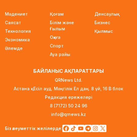
15 сағат бұрын
Мәдениет
Қоғам
Денсаулық
Wildberries қоймаларын Қазақстанға көшіру
Саясат
Білім және
Бизнес
туралы ақпаратқа жауап берді
Ғылым
Технология
16 сағат бұрын
Қылмыс
Оқиға
Экономика
2027 жылы Астанада УЕФА президенті
Спорт
Әлемде
сайланады
Ауа райы
16 сағат бұрын
Білім гранттарының иегерлері 7 тамызда
БАЙЛАНЫС АҚПАРАТТАРЫ
белгілі болады
QRNews Ltd.
17 сағат бұрын
Астана қ. Есіл ауд. Мәңгілік Ел даң. 8 үй, 16 B блок
Тоқаев «Бәйтерек» холдингінің басшысына
Редакция ережелері
баспананың қолжетімділігін арттыруды
8 (7172) 50 24 96
тапсырды
info@qrnews.kz
1 күн бұрын
Жастардан банк карталарын сатып алып,
Біз әлеуметтік желілерде:
интернет-алаяқтарға өткізген күдікті