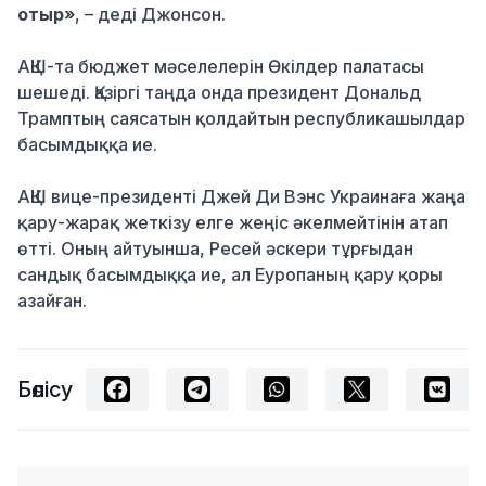
отыр»
, – деді Джонсон.
АҚШ-та бюджет мәселелерін Өкілдер палатасы
шешеді. Қазіргі таңда онда президент Дональд
Трамптың саясатын қолдайтын республикашылдар
басымдыққа ие.
АҚШ вице-президенті Джей Ди Вэнс Украинаға жаңа
қару-жарақ жеткізу елге жеңіс әкелмейтінін атап
өтті. Оның айтуынша, Ресей әскери тұрғыдан
сандық басымдыққа ие, ал Еуропаның қару қоры
азайған.
Бөлісу