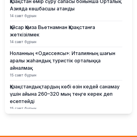
Қазақстан өмір сүру сапасы бойынша Орталық
Азияда көшбасшы атанды
14 сағат бұрын
Қайсар Қамза Вьетнамнан Қазақстанға
жеткізілмек
14 сағат бұрын
Ноланның «Одиссеясы»: Италияның шағын
аралы жаһандық туристік орталыққа
айналмақ
15 сағат бұрын
Қазақстандықтардың көбі өзін кедей санамау
үшін айына 260–320 мың теңге керек деп
есептейді
15 сағат бұрын
Қыркүйектен бастап жаңа ереже күшіне енеді:
Бейнебақылау камераларына қойылатын
талаптар қатаңдатылды