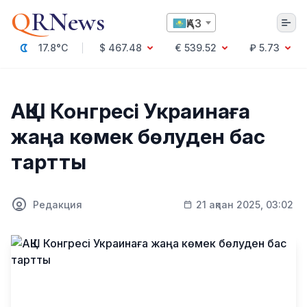
Q
RNews
ҚАЗ
17.8°C
$ 467.48
€ 539.52
₽ 5.73
Алматы
АҚШ Конгресі Украинаға
жаңа көмек бөлуден бас
Мәдениет
тартты
Саясат
Технология
Экономика
Редакция
21 ақпан 2025, 03:02
Әлемде
Қоғам
Білім және Ғылым
Оқиға
Спорт
Ауа райы
Денсаулық
Бизнес