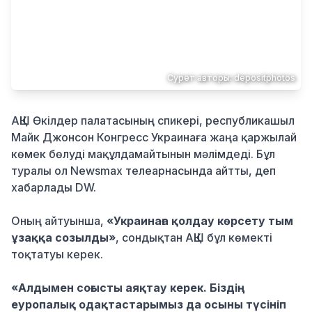
Қылмыс
Сурет авторы: depositphotos
АҚШ Өкілдер палатасының спикері, республикашыл
Майк Джонсон Конгресс Украинаға жаңа қаржылай
көмек бөлуді мақұлдамайтынын мәлімдеді. Бұл
туралы ол Newsmax телеарнасында айтты, деп
хабарлады DW.
Оның айтуынша,
«Украинаға қолдау көрсету тым
ұзаққа созылды»
, сондықтан АҚШ бұл көмекті
тоқтатуы керек.
«Алдымен соғысты аяқтау керек. Біздің
еуропалық одақтастарымыз да осыны түсініп