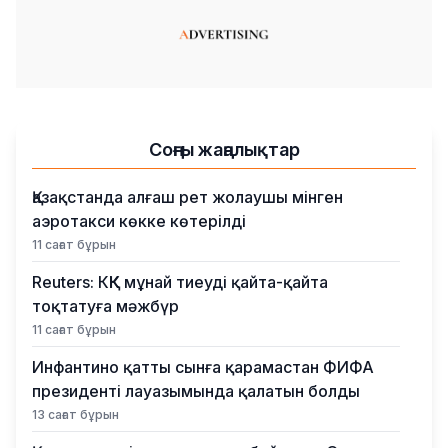
Соңғы жаңалықтар
Қазақстанда алғаш рет жолаушы мінген
аэротакси көкке көтерілді
11 сағат бұрын
Reuters: КҚК мұнай тиеуді қайта-қайта
тоқтатуға мәжбүр
11 сағат бұрын
Инфантино қатты сынға қарамастан ФИФА
президенті лауазымында қалатын болды
13 сағат бұрын