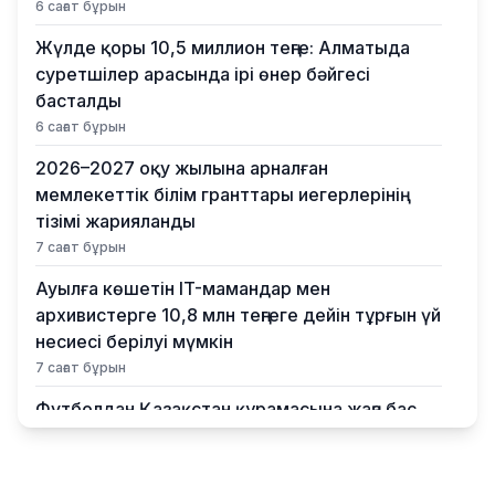
6 сағат бұрын
Жүлде қоры 10,5 миллион теңге: Алматыда
суретшілер арасында ірі өнер бәйгесі
басталды
6 сағат бұрын
2026–2027 оқу жылына арналған
мемлекеттік білім гранттары иегерлерінің
тізімі жарияланды
7 сағат бұрын
Ауылға көшетін IT-мамандар мен
архивистерге 10,8 млн теңгеге дейін тұрғын үй
несиесі берілуі мүмкін
7 сағат бұрын
Футболдан Қазақстан құрамасына жаңа бас
бапкер келеді
10 сағат бұрын