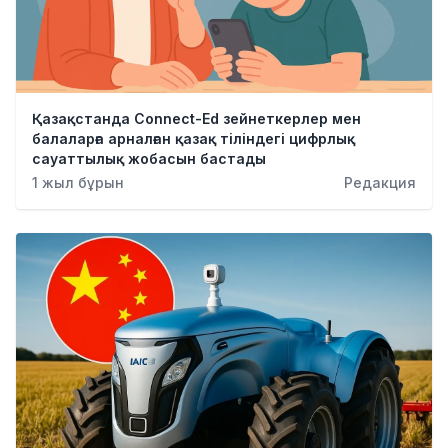
Қазақстанда Connect-Ed зейнеткерлер мен
балаларға арналған қазақ тіліндегі цифрлық
сауаттылық жобасын бастады
1 жыл бұрын
Редакция