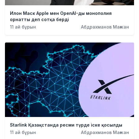
Илон Маск Apple мен OpenAI-ды монополия
орнатты деп сотқа берді
11 ай бұрын
Абдрахманов Мағжан
Starlink Қазақстанда ресми түрде іске қосылды
11 ай бұрын
Абдрахманов Мағжан