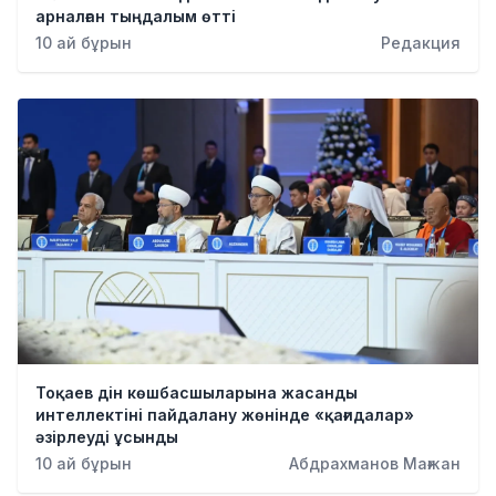
арналған тыңдалым өтті
10 ай бұрын
Редакция
Тоқаев дін көшбасшыларына жасанды
интеллектіні пайдалану жөнінде «қағидалар»
әзірлеуді ұсынды
10 ай бұрын
Абдрахманов Мағжан