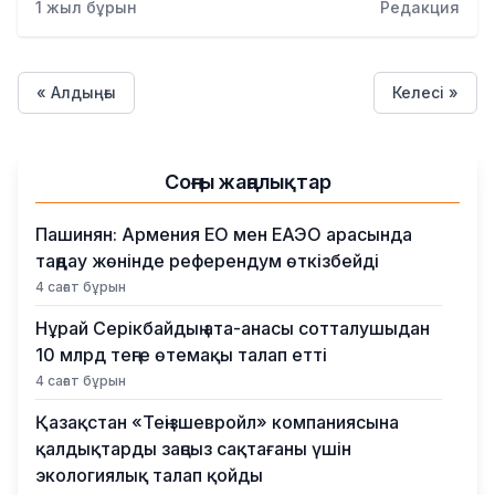
1 жыл бұрын
Редакция
« Алдыңғы
Келесі »
Соңғы жаңалықтар
Пашинян: Армения ЕО мен ЕАЭО арасында
таңдау жөнінде референдум өткізбейді
4 сағат бұрын
Нұрай Серікбайдың ата-анасы сотталушыдан
10 млрд теңге өтемақы талап етті
4 сағат бұрын
Қазақстан «Теңізшевройл» компаниясына
қалдықтарды заңсыз сақтағаны үшін
экологиялық талап қойды