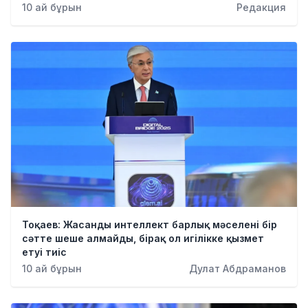
10 ай бұрын
Редакция
Тоқаев: Жасанды интеллект барлық мәселені бір
сәтте шеше алмайды, бірақ ол игілікке қызмет
етуі тиіс
10 ай бұрын
Дулат Абдраманов