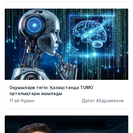
Оқушыларға тегін: Қазақстанда TUMO
орталықтары ашылады
11 ай бұрын
Дулат Абдраманов