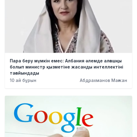
Пара беру мүмкін емес: Албания әлемде алғашқы
болып министр қызметіне жасанды интеллектіні
тағайындады
10 ай бұрын
Абдрахманов Мағжан