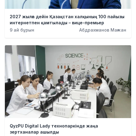
Қылмыс
2027 жылға дейін Қазақстан халқының 100 пайызы
интернетпен қамтылады – вице-премьер
9 ай бұрын
Абдрахманов Мағжан
QyzPU Digital Lady технопаркінде жаңа
зертханалар ашылды