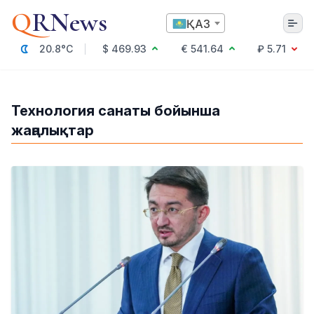
Q
RNews
ҚАЗ
20.8°C
$ 469.93
€ 541.64
₽ 5.71
Алматы
Технология санаты бойынша
жаңалықтар
Мәдениет
Саясат
Технология
Экономика
Әлемде
Қоғам
Білім және Ғылым
Оқиға
Спорт
Ауа райы
Денсаулық
Бизнес