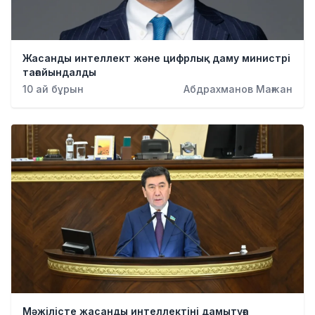
Жасанды интеллект және цифрлық даму министрі
тағайындалды
10 ай бұрын
Абдрахманов Мағжан
Мәжілісте жасанды интеллектіні дамытуға