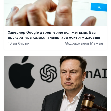
Хакерлер Google деректеріне қол жеткізді: Бас
прокуратура қазақстандықтарға ескерту жасады
10 ай бұрын
Абдрахманов Мағжан