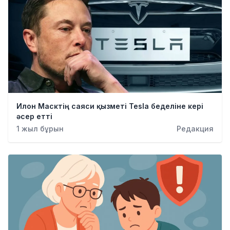
Илон Масктің саяси қызметі Tesla беделіне кері
әсер етті
1 жыл бұрын
Редакция