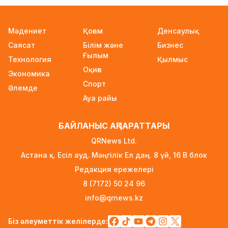
«Қазақтелекомның» екі қызметкері жұмыс
кезінде қаза тапты
10 сағат бұрын
Мәдениет
Қоғам
Денсаулық
Саясат
Білім және
Бизнес
Трамп АҚШ-та туғандарға автоматты түрде
Ғылым
азаматтық беруді шектейтін жарлықтарға
Технология
Қылмыс
Оқиға
қол қойды
Экономика
11 сағат бұрын
Спорт
Әлемде
Ауа райы
Қыркүйектен бастап көлік әкелуге
қойылатын талаптар күшейеді
БАЙЛАНЫС АҚПАРАТТАРЫ
11 сағат бұрын
QRNews Ltd.
УЕФА: Инфантиноға сенім жоғалды, бойкот
Астана қ. Есіл ауд. Мәңгілік Ел даң. 8 үй, 16 B блок
күшінде қалады
Редакция ережелері
11 сағат бұрын
8 (7172) 50 24 96
«Өзімізге де керек»: Трамп Украинаға қару
info@qrnews.kz
жеткізу туралы айтты
12 сағат бұрын
Біз әлеуметтік желілерде: