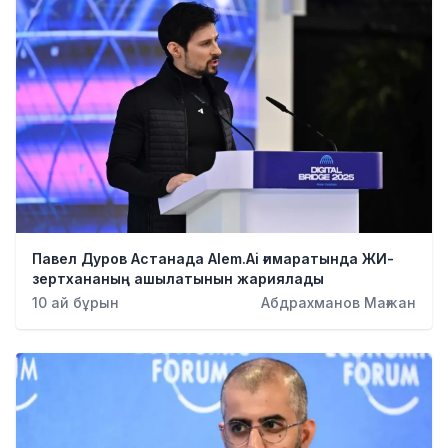
Павел Дуров Астанада Alem.Ai ғимаратында ЖИ-
зертхананың ашылатынын жариялады
10 ай бұрын
Абдрахманов Мағжан