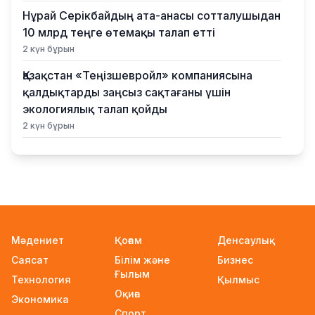
Нұрай Серікбайдың ата-анасы сотталушыдан
10 млрд теңге өтемақы талап етті
2 күн бұрын
Қазақстан «Теңізшевройл» компаниясына
қалдықтарды заңсыз сақтағаны үшін
экологиялық талап қойды
2 күн бұрын
Жүлде қоры 10,5 миллион теңге: Алматыда
суретшілер арасында ірі өнер бәйгесі
басталды
2 күн бұрын
2026–2027 оқу жылына арналған
Мәдениет
Қоғам
Денсаулық
мемлекеттік білім гранттары иегерлерінің
Саясат
Білім және
Бизнес
тізімі жарияланды
Ғылым
Технология
2 күн бұрын
Қылмыс
Оқиға
Экономика
Ауылға көшетін IT-мамандар мен
Спорт