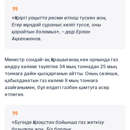
«Қазіргі уақытта ресми өтініш түскен жоқ.
Егер мұндай сұраныс келіп түссе, оны
қарайтын боламыз», – деді Ерлан
Ақкенженов.
Министр сондай-ақ Қарашығанақ кен орнында газ
өндіру көлемі тәулігіне 34 мың тоннадан 25 мың
тоннаға дейін қысқарғанын айтты. Оның сөзінше,
қабылданатын газ көлемі 9 мың тоннаға
азайғанымен, бұл елдегі газбен қамтуға әсер
етпеген.
«Бүгінде Қазақстан бойынша газ жеткізу
бұзылған жоқ. Біз барлық