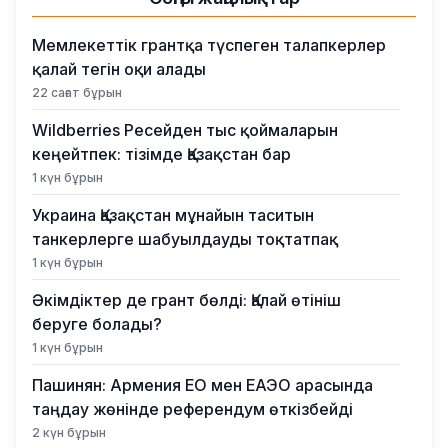
Мемлекеттік грантқа түспеген талапкерлер
қалай тегін оқи алады
22 сағат бұрын
Wildberries Ресейден тыс қоймаларын
кеңейтпек: тізімде Қазақстан бар
1 күн бұрын
Украина Қазақстан мұнайын таситын
танкерлерге шабуылдауды тоқтатпақ
1 күн бұрын
Әкімдіктер де грант бөлді: Қалай өтініш
беруге болады?
1 күн бұрын
Пашинян: Армения ЕО мен ЕАЭО арасында
таңдау жөнінде референдум өткізбейді
2 күн бұрын