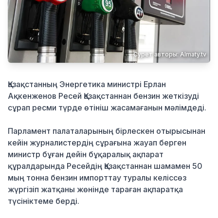
Қылмыс
Сурет авторы: Almaty.tv
Қазақстанның Энергетика министрі Ерлан
Ақкенженов Ресей Қазақстаннан бензин жеткізуді
сұрап ресми түрде өтініш жасамағанын мәлімдеді.
Парламент палаталарының бірлескен отырысынан
кейін журналистердің сұрағына жауап берген
министр бұған дейін бұқаралық ақпарат
құралдарында Ресейдің Қазақстаннан шамамен 50
мың тонна бензин импорттау туралы келіссөз
жүргізіп жатқаны жөнінде тараған ақпаратқа
түсініктеме берді.