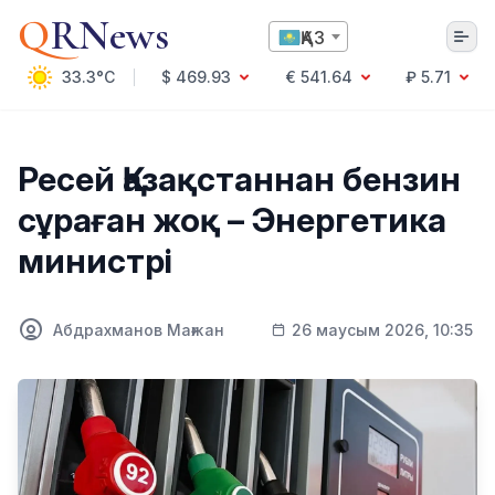
Q
RNews
ҚАЗ
33.3°C
$ 469.93
€ 541.64
₽ 5.71
Алматы
Ресей Қазақстаннан бензин
сұраған жоқ – Энергетика
Мәдениет
министрі
Саясат
Технология
Экономика
Абдрахманов Мағжан
26 маусым 2026, 10:35
Әлемде
Қоғам
Білім және Ғылым
Оқиға
Спорт
Ауа райы
Денсаулық
Бизнес