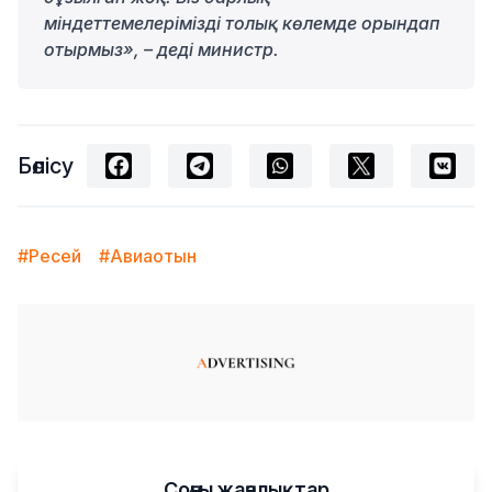
міндеттемелерімізді толық көлемде орындап
отырмыз», – деді министр.
Бөлісу
#Ресей
#Авиаотын
Соңғы жаңалықтар