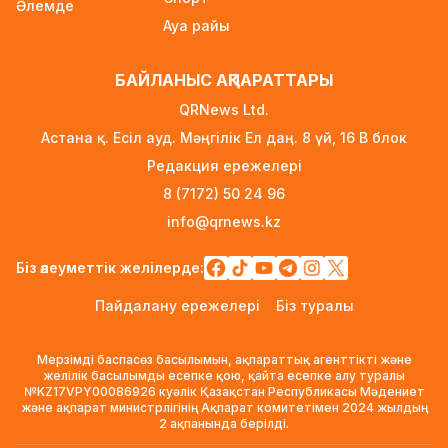
Әлемде
архивистерге 10,8 млн теңгеге дейін тұрғын
Ауа райы
үй несиесі берілуі мүмкін
2 күн бұрын
БАЙЛАНЫС АҚПАРАТТАРЫ
Футболдан Қазақстан құрамасына жаңа бас
QRNews Ltd.
бапкер келеді
Астана қ. Есіл ауд. Мәңгілік Ел даң. 8 үй, 16 B блок
2 күн бұрын
Редакция ережелері
«Қазақтелекомның» екі қызметкері жұмыс
8 (7172) 50 24 96
кезінде қаза тапты
info@qrnews.kz
2 күн бұрын
Трамп АҚШ-та туғандарға автоматты түрде
Біз әлеуметтік желілерде:
азаматтық беруді шектейтін жарлықтарға
Пайдалану ережелері
Біз туралы
қол қойды
2 күн бұрын
Мерзімді баспасөз басылымын, ақпараттық агенттікті және
Қыркүйектен бастап көлік әкелуге қойылатын
желілік басылымды есепке қою, қайта есепке алу туралы
№KZ17VPY00086926 куәлік Қазақстан Республикасы Мәдениет
талаптар күшейеді
және ақпарат министрлігінің Ақпарат комитетімен 2024 жылдың
2 күн бұрын
2 ақпанында берілді.