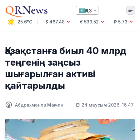
Q
RNews
ҚАЗ
25.6°C
$ 467.48
€ 539.52
₽ 5.73
Алматы
Қазақстанға биыл 40 млрд
теңгенің заңсыз
Мәдениет
шығарылған активі
Саясат
қайтарылды
Технология
Экономика
Әлемде
Қоғам
Абдрахманов Мағжан
24 маусым 2026, 16:47
Білім және Ғылым
Оқиға
Спорт
Ауа райы
Денсаулық
Бизнес