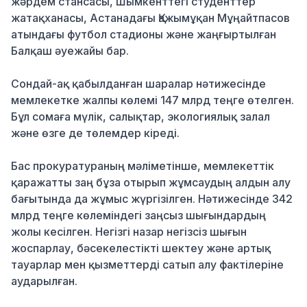
жәрдем стансасы, Шымкенттегі студенттер
жатақханасы, Астанадағы Қажымұқан Мұңайтпасов
атындағы футбол стадионы және жаңғыртылған
Балқаш әуежайы бар.
Сондай-ақ қабылданған шаралар нәтижесінде
мемлекетке жалпы көлемі 147 млрд теңге өтелген.
Бұл сомаға мүлік, салықтар, экологиялық залал
және өзге де төлемдер кіреді.
Бас прокуратураның мәліметінше, мемлекеттік
қаражатты заң бұза отырып жұмсаудың алдын алу
бағытында да жұмыс жүргізілген. Нәтижесінде 342
млрд теңге көлеміндегі заңсыз шығындардың
жолы кесілген. Негізгі назар негізсіз шығын
жоспарлау, бәсекелестікті шектеу және артық
тауарлар мен қызметтерді сатып алу фактілеріне
аударылған.