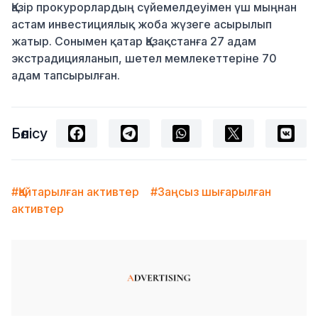
Қазір прокурорлардың сүйемелдеуімен үш мыңнан
астам инвестициялық жоба жүзеге асырылып
жатыр. Сонымен қатар Қазақстанға 27 адам
экстрадицияланып, шетел мемлекеттеріне 70
адам тапсырылған.
Бөлісу
#Қайтарылған активтер
#Заңсыз шығарылған
активтер