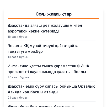
Соңғы жаңалықтар
Қазақстанда алғаш рет жолаушы мінген
аэротакси көкке көтерілді
18 сағат бұрын
Reuters: КҚК мұнай тиеуді қайта-қайта
тоқтатуға мәжбүр
18 сағат бұрын
Инфантино қатты сынға қарамастан ФИФА
президенті лауазымында қалатын болды
20 сағат бұрын
Қазақстан өмір сүру сапасы бойынша Орталық
Азияда көшбасшы атанды
21 сағат бұрын
Қайсар Қамза Вьетнамнан Қазақстанға