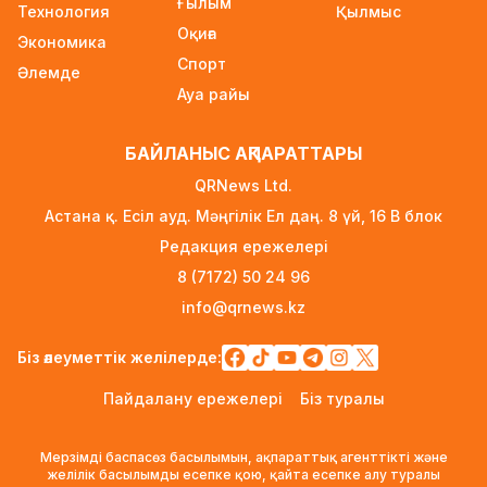
Ғылым
Технология
23 сағат бұрын
Қылмыс
Оқиға
Экономика
2027 жылы Астанада УЕФА президенті
Спорт
Әлемде
сайланады
Ауа райы
23 сағат бұрын
Білім гранттарының иегерлері 7 тамызда
БАЙЛАНЫС АҚПАРАТТАРЫ
белгілі болады
QRNews Ltd.
23 сағат бұрын
Астана қ. Есіл ауд. Мәңгілік Ел даң. 8 үй, 16 B блок
Тоқаев «Бәйтерек» холдингінің басшысына
Редакция ережелері
баспананың қолжетімділігін арттыруды
8 (7172) 50 24 96
тапсырды
info@qrnews.kz
1 күн бұрын
Жастардан банк карталарын сатып алып,
Біз әлеуметтік желілерде:
интернет-алаяқтарға өткізген күдікті
Пайдалану ережелері
Біз туралы
ұсталды
1 күн бұрын
Мерзімді баспасөз басылымын, ақпараттық агенттікті және
Алматының Ақжар шағынауданында 36
желілік басылымды есепке қою, қайта есепке алу туралы