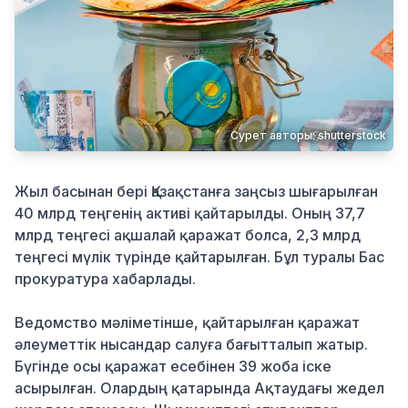
Қылмыс
Сурет авторы: shutterstock
Жыл басынан бері Қазақстанға заңсыз шығарылған
40 млрд теңгенің активі қайтарылды. Оның 37,7
млрд теңгесі ақшалай қаражат болса, 2,3 млрд
теңгесі мүлік түрінде қайтарылған. Бұл туралы Бас
прокуратура хабарлады.
Ведомство мәліметінше, қайтарылған қаражат
әлеуметтік нысандар салуға бағытталып жатыр.
Бүгінде осы қаражат есебінен 39 жоба іске
асырылған. Олардың қатарында Ақтаудағы жедел