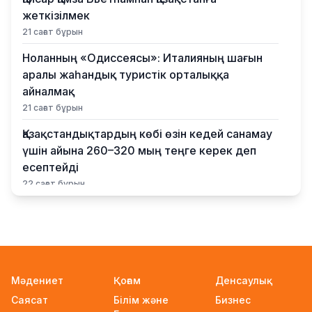
жеткізілмек
21 сағат бұрын
Ноланның «Одиссеясы»: Италияның шағын
аралы жаһандық туристік орталыққа
айналмақ
21 сағат бұрын
Қазақстандықтардың көбі өзін кедей санамау
үшін айына 260–320 мың теңге керек деп
есептейді
22 сағат бұрын
Қыркүйектен бастап жаңа ереже күшіне енеді:
Бейнебақылау камераларына қойылатын
талаптар қатаңдатылды
22 сағат бұрын
Мәдениет
Қоғам
Денсаулық
Wildberries қоймаларын Қазақстанға көшіру
Саясат
Білім және
Бизнес
туралы ақпаратқа жауап берді