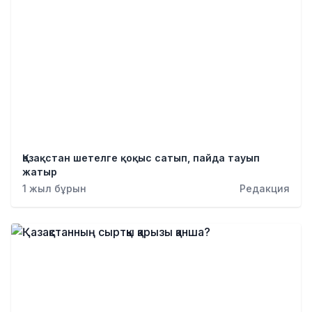
Қазақстан шетелге қоқыс сатып, пайда тауып
жатыр
1 жыл бұрын
Редакция