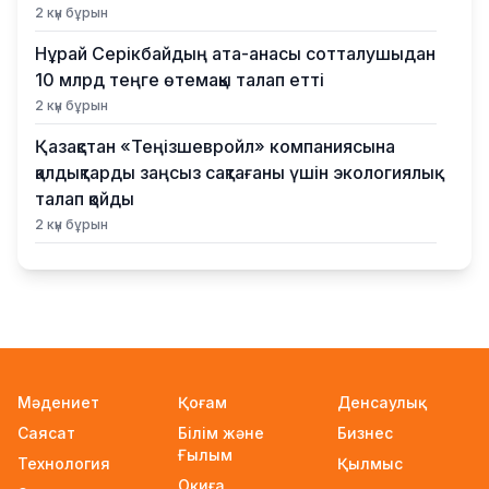
2 күн бұрын
Нұрай Серікбайдың ата-анасы сотталушыдан
10 млрд теңге өтемақы талап етті
2 күн бұрын
Қазақстан «Теңізшевройл» компаниясына
қалдықтарды заңсыз сақтағаны үшін экологиялық
талап қойды
2 күн бұрын
Жүлде қоры 10,5 миллион теңге: Алматыда
суретшілер арасында ірі өнер бәйгесі
басталды
2 күн бұрын
2026–2027 оқу жылына арналған мемлекеттік
Мәдениет
Қоғам
Денсаулық
білім гранттары иегерлерінің тізімі
Саясат
Білім және
Бизнес
жарияланды
Ғылым
Технология
2 күн бұрын
Қылмыс
Оқиға