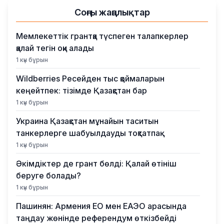
Соңғы жаңалықтар
Мемлекеттік грантқа түспеген талапкерлер
қалай тегін оқи алады
1 күн бұрын
Wildberries Ресейден тыс қоймаларын
кеңейтпек: тізімде Қазақстан бар
1 күн бұрын
Украина Қазақстан мұнайын таситын
танкерлерге шабуылдауды тоқтатпақ
1 күн бұрын
Әкімдіктер де грант бөлді: Қалай өтініш
беруге болады?
1 күн бұрын
Пашинян: Армения ЕО мен ЕАЭО арасында
таңдау жөнінде референдум өткізбейді