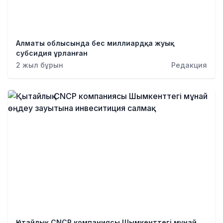
Алматы облысында бес миллиардқа жуық
субсидия ұрланған
2 жыл бұрын
Редакция
Қытайлық CNCP компаниясы Шымкенттегі мұнай