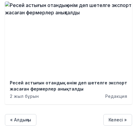
Ресей астығын отандық өнім деп шетелге экспорт
жасаған фермерлер анықталды
2 жыл бұрын
Редакция
« Алдыңғы
Келесі »