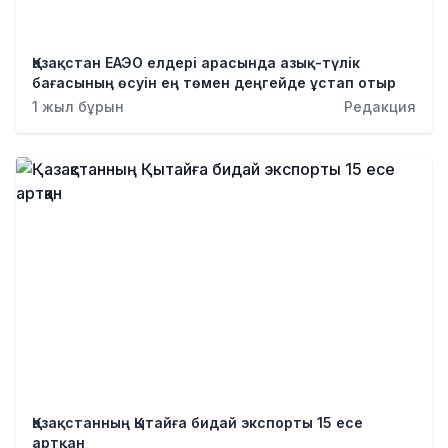
Қазақстан ЕАЭО елдері арасында азық-түлік
бағасының өсуін ең төмен деңгейде ұстап отыр
1 жыл бұрын
Редакция
Қазақстанның Қытайға бидай экспорты 15 есе
артқан