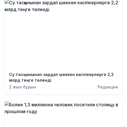
Су тасқынынан зардап шеккен кәсіпкерлерге 2,2
млрд теңге төленді
2 жыл бұрын
Редакция