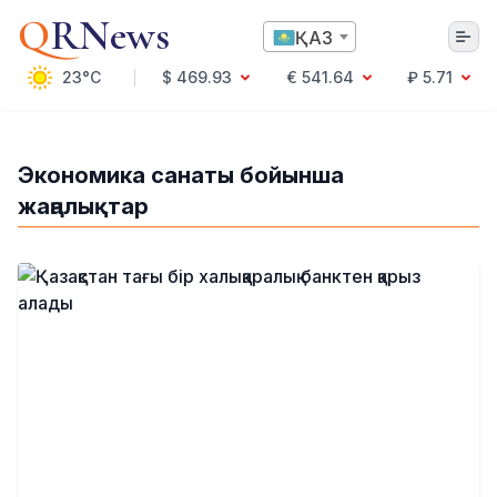
Q
RNews
ҚАЗ
23°C
$ 469.93
€ 541.64
₽ 5.71
Алматы
Экономика санаты бойынша
жаңалықтар
Мәдениет
Саясат
Технология
Экономика
Әлемде
Қоғам
Білім және Ғылым
Оқиға
Спорт
Ауа райы
Денсаулық
Бизнес