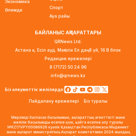
Экономика
Ауылға көшетін IT-мамандар мен
Спорт
Әлемде
архивистерге 10,8 млн теңгеге дейін тұрғын
Ауа райы
үй несиесі берілуі мүмкін
2 күн бұрын
БАЙЛАНЫС АҚПАРАТТАРЫ
Футболдан Қазақстан құрамасына жаңа бас
QRNews Ltd.
бапкер келеді
Астана қ. Есіл ауд. Мәңгілік Ел даң. 8 үй, 16 B блок
2 күн бұрын
Редакция ережелері
«Қазақтелекомның» екі қызметкері жұмыс
8 (7172) 50 24 96
кезінде қаза тапты
info@qrnews.kz
2 күн бұрын
Трамп АҚШ-та туғандарға автоматты түрде
Біз әлеуметтік желілерде:
азаматтық беруді шектейтін жарлықтарға қол
Пайдалану ережелері
Біз туралы
қойды
2 күн бұрын
Мерзімді баспасөз басылымын, ақпараттық агенттікті және
Қыркүйектен бастап көлік әкелуге қойылатын
желілік басылымды есепке қою, қайта есепке алу туралы
№KZ17VPY00086926 куәлік Қазақстан Республикасы Мәдениет
талаптар күшейеді
және ақпарат министрлігінің Ақпарат комитетімен 2024 жылдың