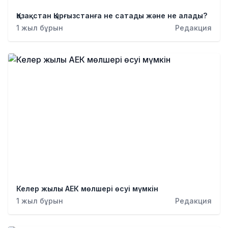
Қазақстан Қырғызстанға не сатады және не алады?
1 жыл бұрын
Редакция
Келер жылы АЕК мөлшері өсуі мүмкін
1 жыл бұрын
Редакция