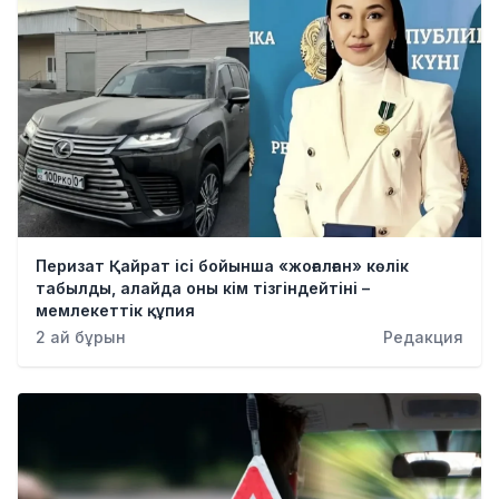
Перизат Қайрат ісі бойынша «жоғалған» көлік
табылды, алайда оны кім тізгіндейтіні –
мемлекеттік құпия
2 ай бұрын
Редакция