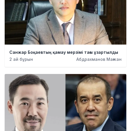
Санжар Боқаевтың қамау мерзімі тағы ұзартылды
2 ай бұрын
Абдрахманов Мағжан