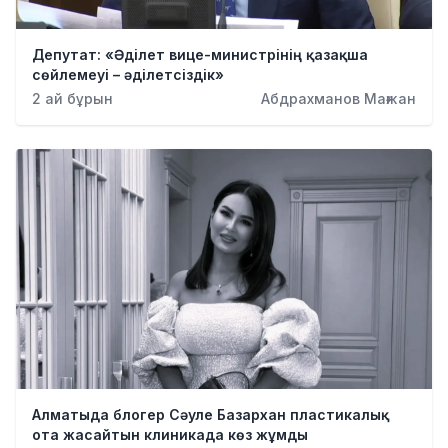
Депутат: «Әділет вице-министрінің қазақша
сөйлемеуі – әділетсіздік»
2 ай бұрын
Абдрахманов Мағжан
Алматыда блогер Сәуле Базархан пластикалық
ота жасайтын клиникада көз жұмды