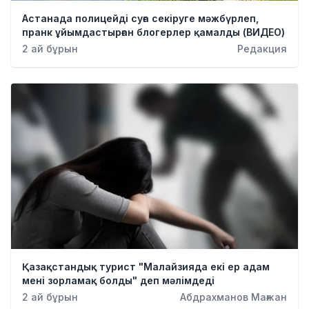
Қылмыс
Астанада полицейді суға секіруге мәжбүрлеп,
пранк ұйымдастырған блогерлер қамалды (ВИДЕО)
2 ай бұрын
Редакция
Қазақстандық турист "Малайзияда екі ер адам
мені зорламақ болды" деп мәлімдеді
2 ай бұрын
Абдрахманов Мағжан