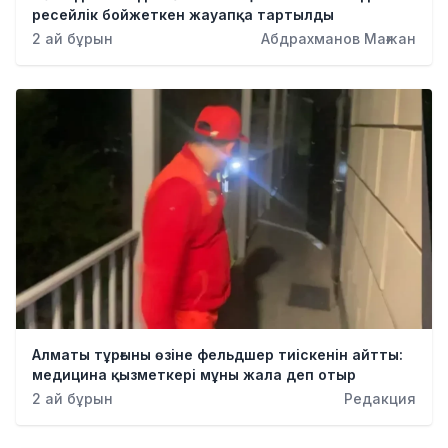
ресейлік бойжеткен жауапқа тартылды
2 ай бұрын
Абдрахманов Мағжан
Алматы тұрғыны өзіне фельдшер тиіскенін айтты:
медицина қызметкері мұны жала деп отыр
2 ай бұрын
Редакция