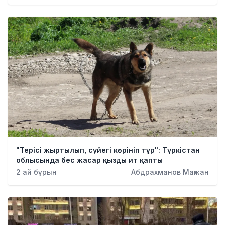
"Терісі жыртылып, сүйегі көрініп тұр": Түркістан
облысында бес жасар қызды ит қапты
2 ай бұрын
Абдрахманов Мағжан