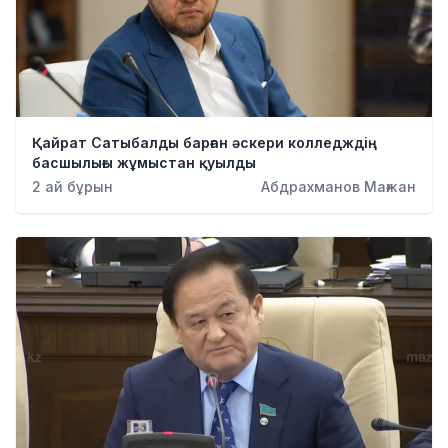
Қайрат Сатыбалды барған әскери колледждің
басшылығы жұмыстан қуылды
2 ай бұрын
Абдрахманов Мағжан