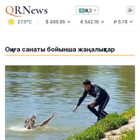
Q
RNews
ҚАЗ
27.5°C
$ 469.85
€ 542.16
₽ 5.78
Алматы
Оқиға санаты бойынша жаңалықтар
Мәдениет
Саясат
Технология
Экономика
Әлемде
Қоғам
Білім және Ғылым
Оқиға
Спорт
Ауа райы
Денсаулық
Бизнес