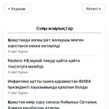
« Алдыңғы
Келесі »
Соңғы жаңалықтар
Қазақстанда алғаш рет жолаушы мінген
аэротакси көкке көтерілді
5 сағат бұрын
Reuters: КҚК мұнай тиеуді қайта-қайта
тоқтатуға мәжбүр
5 сағат бұрын
Инфантино қатты сынға қарамастан ФИФА
президенті лауазымында қалатын болды
7 сағат бұрын
Қазақстан өмір сүру сапасы бойынша Орталық
Азияда көшбасшы атанды