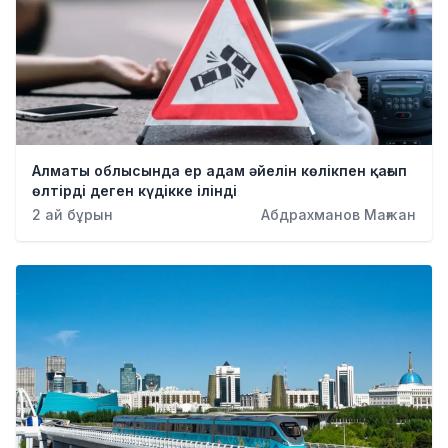
Алматы облысында ер адам әйелін көлікпен қағып
өлтірді деген күдікке ілінді
2 ай бұрын
Абдрахманов Мағжан