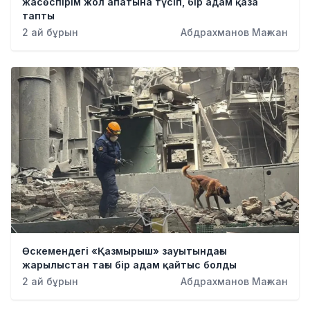
жасөспірім жол апатына түсіп, бір адам қаза
тапты
2 ай бұрын
Абдрахманов Мағжан
Өскемендегі «Қазмырыш» зауытындағы
жарылыстан тағы бір адам қайтыс болды
2 ай бұрын
Абдрахманов Мағжан