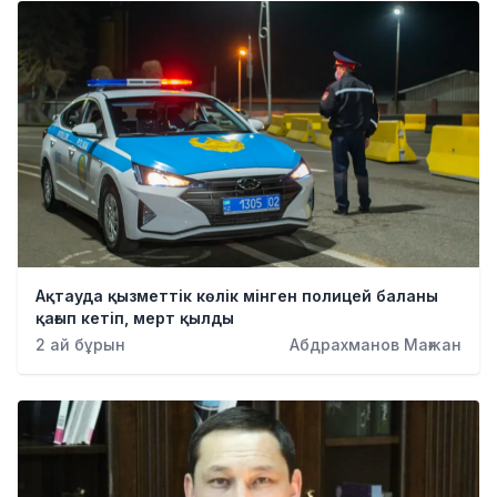
Ақтауда қызметтік көлік мінген полицей баланы
қағып кетіп, мерт қылды
2 ай бұрын
Абдрахманов Мағжан