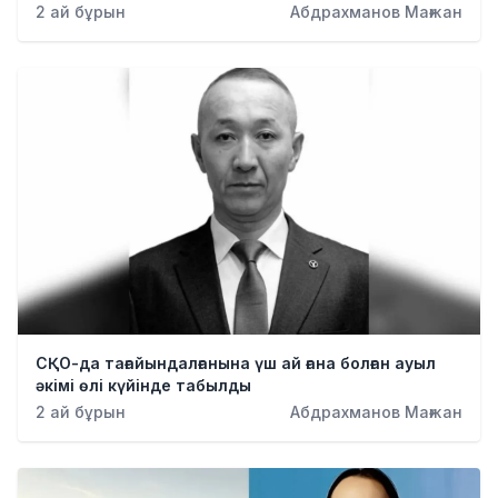
2 ай бұрын
Абдрахманов Мағжан
СҚО-да тағайындалғанына үш ай ғана болған ауыл
әкімі өлі күйінде табылды
2 ай бұрын
Абдрахманов Мағжан