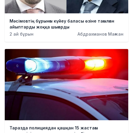
Мәсімовтің бұрынғы күйеу баласы өзіне тағылған
айыптарды жоққа шығарды
2 ай бұрын
Абдрахманов Мағжан
Таразда полициядан қашқан 15 жастағы