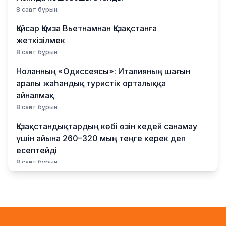
8 сағат бұрын
Қайсар Қамза Вьетнамнан Қазақстанға
жеткізілмек
8 сағат бұрын
Ноланның «Одиссеясы»: Италияның шағын
аралы жаһандық туристік орталыққа
айналмақ
8 сағат бұрын
Қазақстандықтардың көбі өзін кедей санамау
үшін айына 260–320 мың теңге керек деп
есептейді
8 сағат бұрын
Қыркүйектен бастап жаңа ереже күшіне енеді:
Бейнебақылау камераларына қойылатын
талаптар қатаңдатылды
9 сағат бұрын