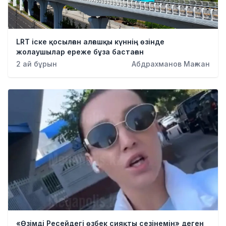
LRT іске қосылған алғашқы күннің өзінде
жолаушылар ереже бұза бастаған
2 ай бұрын
Абдрахманов Мағжан
«Өзімді Ресейдегі өзбек сияқты сезінемін» деген