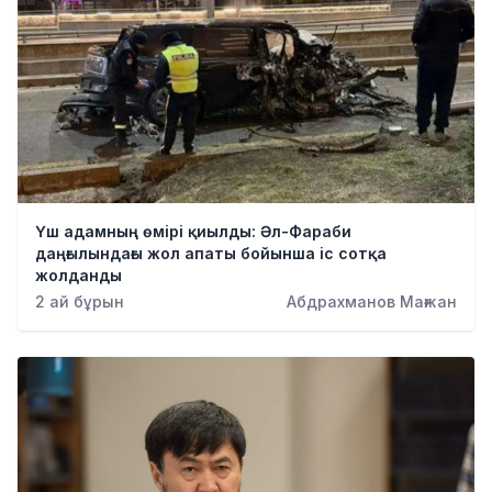
Үш адамның өмірі қиылды: Әл-Фараби
даңғылындағы жол апаты бойынша іс сотқа
жолданды
2 ай бұрын
Абдрахманов Мағжан