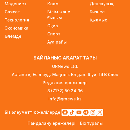
Мәдениет
Қоғам
Денсаулық
Wildberries қоймаларын Қазақстанға көшіру
Саясат
Білім және
Бизнес
туралы ақпаратқа жауап берді
Ғылым
Технология
9 сағат бұрын
Қылмыс
Оқиға
Экономика
2027 жылы Астанада УЕФА президенті
Спорт
Әлемде
сайланады
Ауа райы
10 сағат бұрын
Білім гранттарының иегерлері 7 тамызда
БАЙЛАНЫС АҚПАРАТТАРЫ
белгілі болады
QRNews Ltd.
10 сағат бұрын
Астана қ. Есіл ауд. Мәңгілік Ел даң. 8 үй, 16 B блок
Тоқаев «Бәйтерек» холдингінің басшысына
Редакция ережелері
баспананың қолжетімділігін арттыруды
8 (7172) 50 24 96
тапсырды
info@qrnews.kz
1 күн бұрын
Жастардан банк карталарын сатып алып,
Біз әлеуметтік желілерде:
интернет-алаяқтарға өткізген күдікті
Пайдалану ережелері
Біз туралы
ұсталды