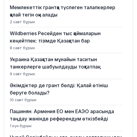
Мемлекеттік грантқа түспеген талапкерлер
қалай тегін оқи алады
2 сағат бұрын
Wildberries Ресейден тыс қоймаларын
кеңейтпек: тізімде Қазақстан бар
8 сағат бұрын
Украина Қазақстан мұнайын таситын
танкерлерге шабуылдауды тоқтатпақ
9 сағат бұрын
Әкімдіктер де грант бөлді: Қалай өтініш
беруге болады?
10 сағат бұрын
Пашинян: Армения ЕО мен ЕАЭО арасында
таңдау жөнінде референдум өткізбейді
1 күн бұрын