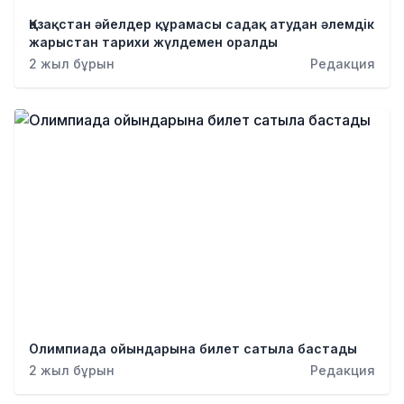
Қылмыс
Қазақстан әйелдер құрамасы садақ атудан әлемдік
жарыстан тарихи жүлдемен оралды
2 жыл бұрын
Редакция
Олимпиада ойындарына билет сатыла бастады
2 жыл бұрын
Редакция