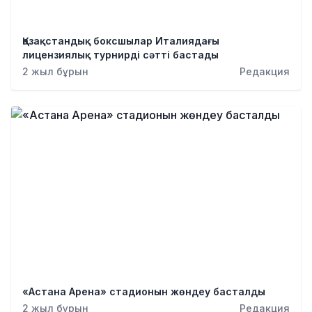
Қазақстандық боксшылар Италиядағы
лицензиялық турнирді сәтті бастады
2 жыл бұрын
Редакция
«Астана Арена» стадионын жөндеу басталды
2 жыл бұрын
Редакция