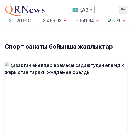
Q
RNews
ҚАЗ
20.9°C
$ 469.93
€ 541.64
₽ 5.71
Алматы
Спорт санаты бойынша жаңалықтар
Мәдениет
Саясат
Технология
Экономика
Әлемде
Қоғам
Білім және Ғылым
Оқиға
Спорт
Ауа райы
Денсаулық
Бизнес