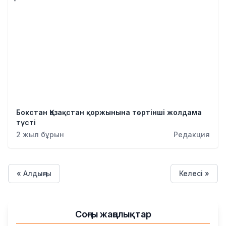
Бокстан Қазақстан қоржынына төртінші жолдама
түсті
2 жыл бұрын
Редакция
« Алдыңғы
Келесі »
Соңғы жаңалықтар