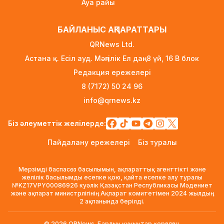
Ауа райы
үй несиесі берілуі мүмкін
1 күн бұрын
БАЙЛАНЫС АҚПАРАТТАРЫ
Футболдан Қазақстан құрамасына жаңа бас
QRNews Ltd.
бапкер келеді
Астана қ. Есіл ауд. Мәңгілік Ел даң. 8 үй, 16 B блок
1 күн бұрын
Редакция ережелері
«Қазақтелекомның» екі қызметкері жұмыс
8 (7172) 50 24 96
кезінде қаза тапты
info@qrnews.kz
1 күн бұрын
Трамп АҚШ-та туғандарға автоматты түрде
Біз әлеуметтік желілерде:
азаматтық беруді шектейтін жарлықтарға қол
Пайдалану ережелері
Біз туралы
қойды
1 күн бұрын
Мерзімді баспасөз басылымын, ақпараттық агенттікті және
Қыркүйектен бастап көлік әкелуге қойылатын
желілік басылымды есепке қою, қайта есепке алу туралы
№KZ17VPY00086926 куәлік Қазақстан Республикасы Мәдениет
талаптар күшейеді
және ақпарат министрлігінің Ақпарат комитетімен 2024 жылдың
1 күн бұрын
2 ақпанында берілді.
УЕФА: Инфантиноға сенім жоғалды, бойкот
© 2026 QRNews. Барлық құқықтар қорғалған.