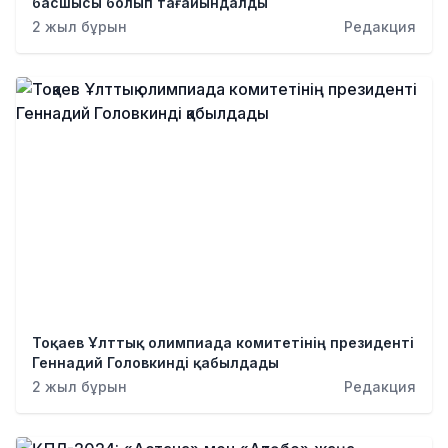
басшысы болып тағайындалды
2 жыл бұрын
Редакция
Тоқаев Ұлттық олимпиада комитетінің президенті
Геннадий Головкинді қабылдады
2 жыл бұрын
Редакция