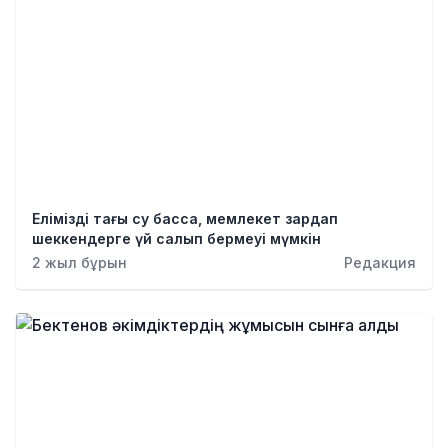
Елімізді тағы су басса, мемлекет зардап
шеккендерге үй салып бермеуі мүмкін
2 жыл бұрын
Редакция