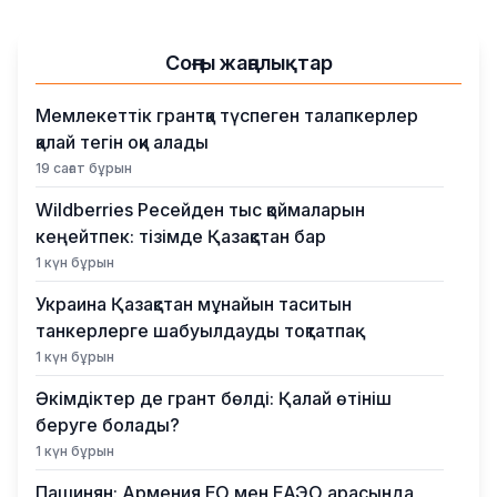
Соңғы жаңалықтар
Мемлекеттік грантқа түспеген талапкерлер
қалай тегін оқи алады
19 сағат бұрын
Wildberries Ресейден тыс қоймаларын
кеңейтпек: тізімде Қазақстан бар
1 күн бұрын
Украина Қазақстан мұнайын таситын
танкерлерге шабуылдауды тоқтатпақ
1 күн бұрын
Әкімдіктер де грант бөлді: Қалай өтініш
беруге болады?
1 күн бұрын
Пашинян: Армения ЕО мен ЕАЭО арасында