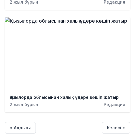
2 жыл бұрын
Редакция
Қызылорда облысынан халық үдере көшіп жатыр
2 жыл бұрын
Редакция
« Алдыңғы
Келесі »