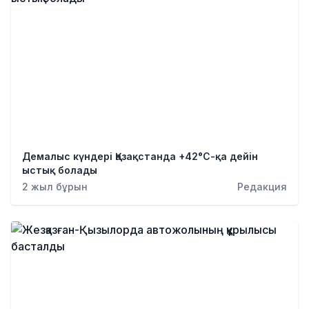
Демалыс күндері Қазақстанда +42°С-қа дейін
ыстық болады
2 жыл бұрын
Редакция