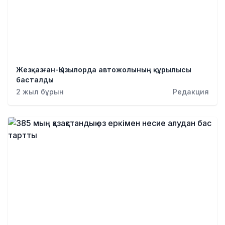
Жезқазған-Қызылорда автожолының құрылысы
басталды
2 жыл бұрын
Редакция