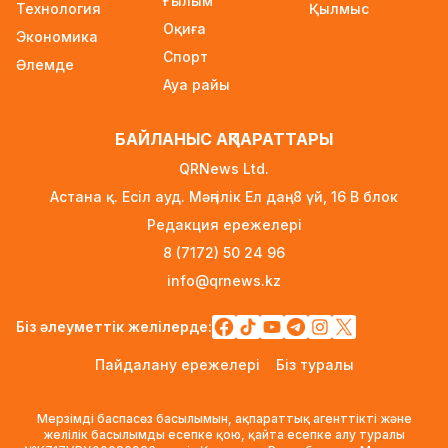
Ғылым
Технология
2 күн бұрын
Қылмыс
Оқиға
Экономика
Ауылға көшетін IT-мамандар мен
Спорт
Әлемде
архивистерге 10,8 млн теңгеге дейін тұрғын
Ауа райы
үй несиесі берілуі мүмкін
2 күн бұрын
БАЙЛАНЫС АҚПАРАТТАРЫ
Футболдан Қазақстан құрамасына жаңа бас
QRNews Ltd.
бапкер келеді
Астана қ. Есіл ауд. Мәңгілік Ел даң. 8 үй, 16 B блок
2 күн бұрын
Редакция ережелері
«Қазақтелекомның» екі қызметкері жұмыс
8 (7172) 50 24 96
кезінде қаза тапты
info@qrnews.kz
2 күн бұрын
Трамп АҚШ-та туғандарға автоматты түрде
Біз әлеуметтік желілерде:
азаматтық беруді шектейтін жарлықтарға қол
Пайдалану ережелері
Біз туралы
қойды
2 күн бұрын
Мерзімді баспасөз басылымын, ақпараттық агенттікті және
Қыркүйектен бастап көлік әкелуге қойылатын
желілік басылымды есепке қою, қайта есепке алу туралы