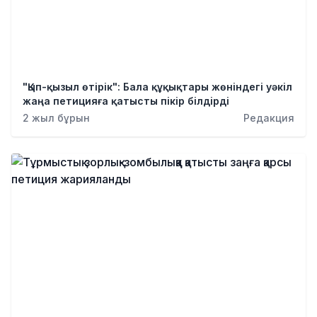
"Қып-қызыл өтірік": Бала құқықтары жөніндегі уәкіл
жаңа петицияға қатысты пікір білдірді
2 жыл бұрын
Редакция