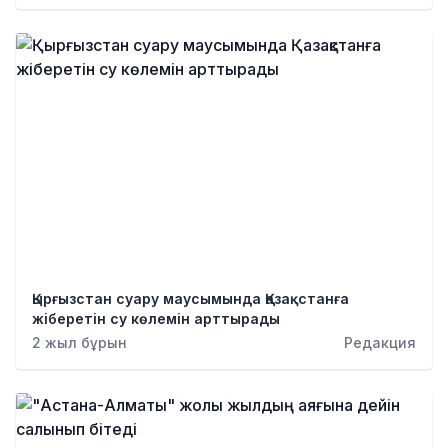
Қырғызстан суару маусымында Қазақстанға
жіберетін су көлемін арттырады
2 жыл бұрын
Редакция