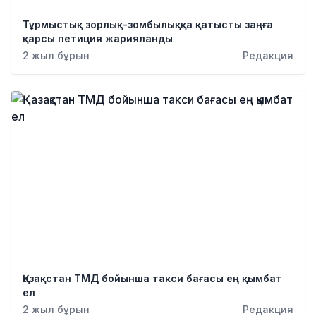
Тұрмыстық зорлық-зомбылыққа қатысты заңға
қарсы петиция жарияланды
2 жыл бұрын
Редакция
Қазақстан ТМД бойынша такси бағасы ең қымбат
ел
2 жыл бұрын
Редакция