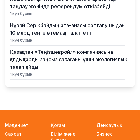
таңдау жөнінде референдум өткізбейді
1 күн бұрын
Нұрай Серікбайдың ата-анасы сотталушыдан
10 млрд теңге өтемақы талап етті
1 күн бұрын
Қазақстан «Теңізшевройл» компаниясына
қалдықтарды заңсыз сақтағаны үшін экологиялық
талап қойды
1 күн бұрын
Жүлде қоры 10,5 миллион теңге: Алматыда
суретшілер арасында ірі өнер бәйгесі
басталды
1 күн бұрын
2026–2027 оқу жылына арналған мемлекеттік
Мәдениет
Қоғам
Денсаулық
білім гранттары иегерлерінің тізімі
Саясат
Білім және
Бизнес
жарияланды