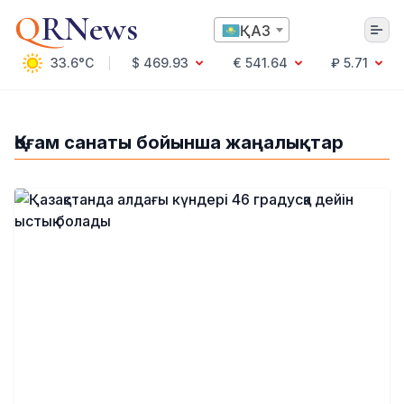
Q
RNews
ҚАЗ
33.6°C
$ 469.93
€ 541.64
₽ 5.71
Алматы
Қоғам санаты бойынша жаңалықтар
Мәдениет
Саясат
Технология
Экономика
Әлемде
Қоғам
Білім және Ғылым
Оқиға
Спорт
Ауа райы
Денсаулық
Бизнес