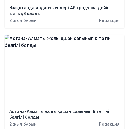
Қылмыс
Қазақстанда алдағы күндері 46 градусқа дейін
ыстық болады
2 жыл бұрын
Редакция
Астана-Алматы жолы қашан салынып бітетіні
белгілі болды
2 жыл бұрын
Редакция