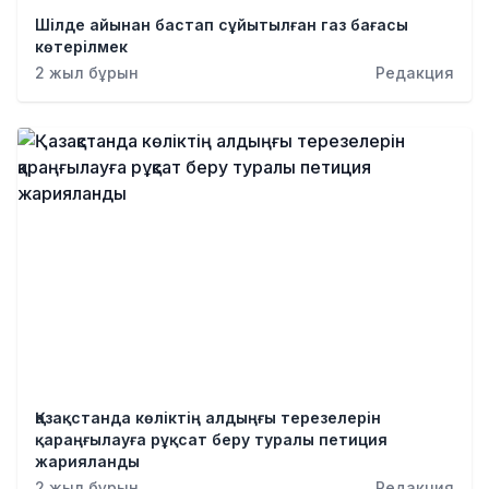
Шілде айынан бастап сұйытылған газ бағасы
көтерілмек
2 жыл бұрын
Редакция
Қазақстанда көліктің алдыңғы терезелерін
қараңғылауға рұқсат беру туралы петиция
жарияланды
2 жыл бұрын
Редакция