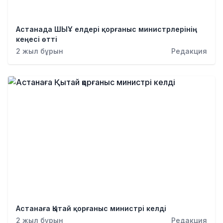
Астанада ШЫҰ елдері қорғаныс министрлерінің
кеңесі өтті
2 жыл бұрын
Редакция
Астанаға Қытай қорғаныс министрі келді
2 жыл бұрын
Редакция