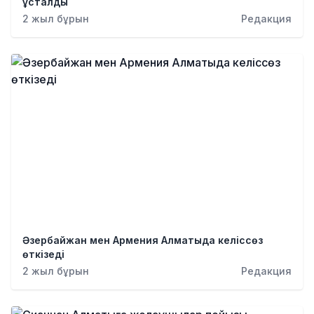
ұсталды
2 жыл бұрын
Редакция
Әзербайжан мен Армения Алматыда келіссөз
өткізеді
2 жыл бұрын
Редакция