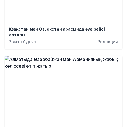
Қазақстан мен Өзбекстан арасында әуе рейcі
артады
2 жыл бұрын
Редакция