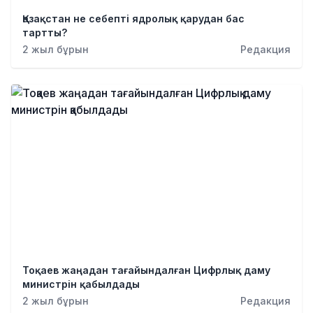
Қылмыс
Қазақстан не себепті ядролық қарудан бас
тартты?
2 жыл бұрын
Редакция
Тоқаев жаңадан тағайындалған Цифрлық даму
министрін қабылдады
2 жыл бұрын
Редакция