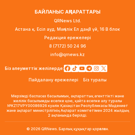
ERG-дегі мемлекеттің 40 пайыз үлесі
БАЙЛАНЫС АҚПАРАТТАРЫ
«Самұрық-Қазынаға» өтті
QRNews Ltd.
5 сағат бұрын
Астана қ. Есіл ауд. Мәңгілік Ел даң. 8 үй, 16 B блок
Канье Уэст концерті қарсаңында алаяқтар
Редакция ережелері
жалған билет сата бастаған
8 (7172) 50 24 96
6 сағат бұрын
info@qrnews.kz
Қазақстанда алғаш рет жолаушы мінген
аэротакси көкке көтерілді
Біз әлеуметтік желілерде:
1 күн бұрын
Пайдалану ережелері
Біз туралы
Reuters: КҚК мұнай тиеуді қайта-қайта тоқтатуға
мәжбүр
Мерзімді баспасөз басылымын, ақпараттық агенттікті және
1 күн бұрын
желілік басылымды есепке қою, қайта есепке алу туралы
№KZ17VPY00086926 куәлік Қазақстан Республикасы Мәдениет
және ақпарат министрлігінің Ақпарат комитетімен 2024 жылдың
Инфантино қатты сынға қарамастан ФИФА
2 ақпанында берілді.
президенті лауазымында қалатын болды
1 күн бұрын
© 2026 QRNews. Барлық құқықтар қорғалған.