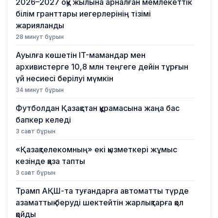
2026–2027 оқу жылына арналған мемлекеттік
білім гранттары иегерлерінің тізімі
жарияланды
28 минут бұрын
Ауылға көшетін IT-мамандар мен
архивистерге 10,8 млн теңгеге дейін тұрғын
үй несиесі берілуі мүмкін
34 минут бұрын
Футболдан Қазақстан құрамасына жаңа бас
бапкер келеді
3 сағат бұрын
«Қазақтелекомның» екі қызметкері жұмыс
кезінде қаза тапты
3 сағат бұрын
Трамп АҚШ-та туғандарға автоматты түрде
азаматтық беруді шектейтін жарлықтарға қол
қойды