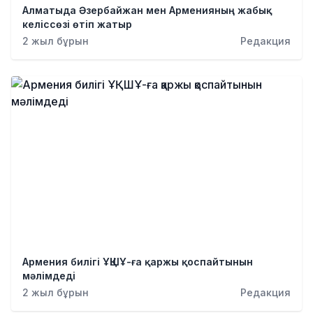
Алматыда Әзербайжан мен Арменияның жабық
келіссөзі өтіп жатыр
2 жыл бұрын
Редакция
Армения билігі ҰҚШҰ-ға қаржы қоспайтынын
мәлімдеді
2 жыл бұрын
Редакция