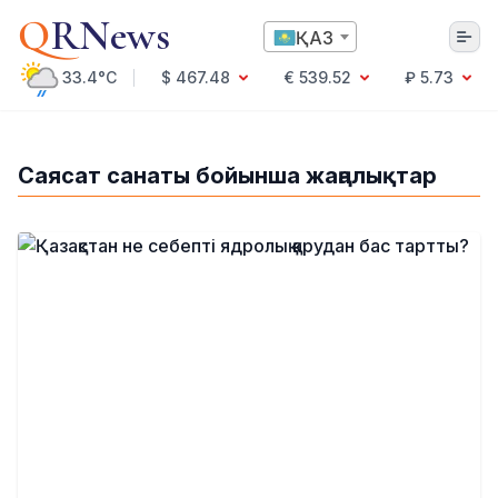
Q
RNews
ҚАЗ
33.4°C
$ 467.48
€ 539.52
₽ 5.73
Алматы
Саясат санаты бойынша жаңалықтар
Мәдениет
Саясат
Технология
Экономика
Әлемде
Қоғам
Білім және Ғылым
Оқиға
Спорт
Ауа райы
Денсаулық
Бизнес