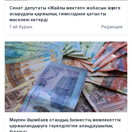
Қылмыс
Сенат депутаты «Жайлы мектеп» жобасын жүзеге
асырудағы қаржылық тиімсіздікке қатысты
мәселені көтерді
1 ай бұрын
Редакция
Мәулен Әшімбаев отандық бизнестің мемлекеттік
қаржыландыруға тәуелділігіне алаңдаушылық
білдірді