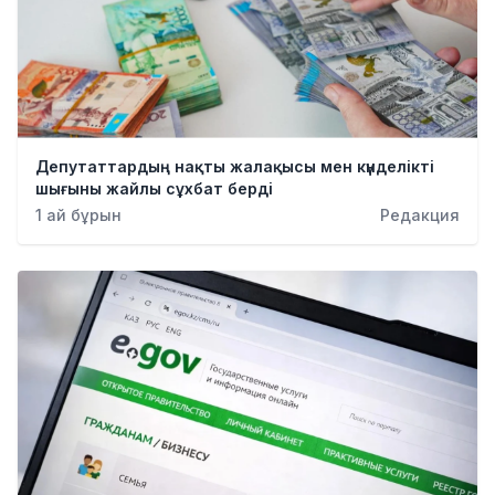
Депутаттардың нақты жалақысы мен күнделікті
шығыны жайлы сұхбат берді
1 ай бұрын
Редакция