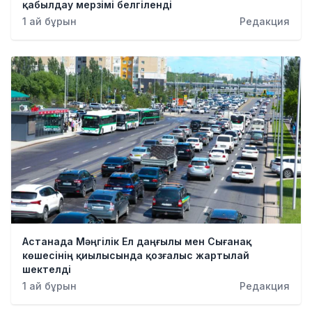
қабылдау мерзімі белгіленді
1 ай бұрын
Редакция
Астанада Мәңгілік Ел даңғылы мен Сығанақ
көшесінің қиылысында қозғалыс жартылай
шектелді
1 ай бұрын
Редакция