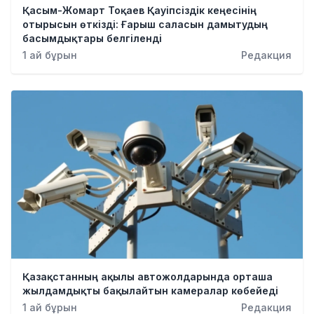
Қасым-Жомарт Тоқаев Қауіпсіздік кеңесінің
отырысын өткізді: Ғарыш саласын дамытудың
басымдықтары белгіленді
1 ай бұрын
Редакция
Қазақстанның ақылы автожолдарында орташа
жылдамдықты бақылайтын камералар көбейеді
1 ай бұрын
Редакция