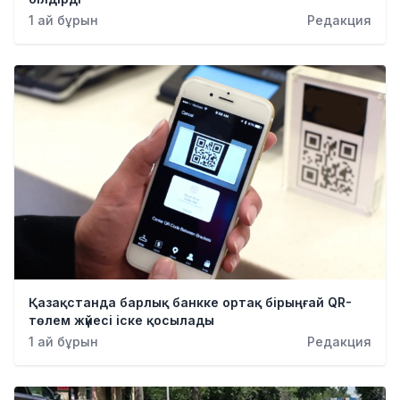
1 ай бұрын
Редакция
Қазақстанда барлық банкке ортақ бірыңғай QR-
төлем жүйесі іске қосылады
1 ай бұрын
Редакция