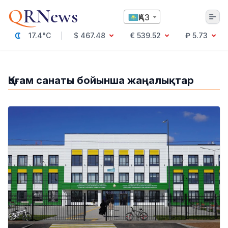
Q
RNews
ҚАЗ
17.4°C
$ 467.48
€ 539.52
₽ 5.73
Алматы
Қоғам санаты бойынша жаңалықтар
Мәдениет
Саясат
Технология
Экономика
Әлемде
Қоғам
Білім және Ғылым
Оқиға
Спорт
Ауа райы
Денсаулық
Бизнес