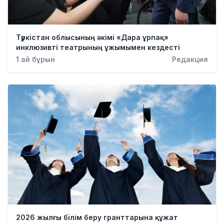
Түркістан облысының әкімі «Дара ұрпақ»
инклюзивті театрының ұжымымен кездесті
1 ай бұрын
Редакция
2026 жылғы білім беру гранттарына құжат