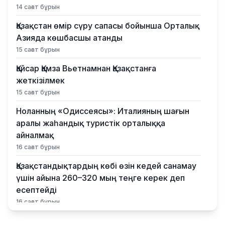
14 сағат бұрын
Қазақстан өмір сүру сапасы бойынша Орталық
Азияда көшбасшы атанды
15 сағат бұрын
Қайсар Қамза Вьетнамнан Қазақстанға
жеткізілмек
15 сағат бұрын
Ноланның «Одиссеясы»: Италияның шағын
аралы жаһандық туристік орталыққа
айналмақ
16 сағат бұрын
Қазақстандықтардың көбі өзін кедей санамау
үшін айына 260–320 мың теңге керек деп
есептейді
16 сағат бұрын
Қыркүйектен бастап жаңа ереже күшіне енеді: