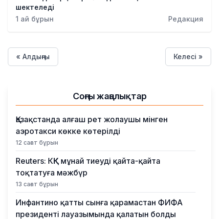
шектеледі
1 ай бұрын
Редакция
« Алдыңғы
Келесі »
Соңғы жаңалықтар
Қазақстанда алғаш рет жолаушы мінген
аэротакси көкке көтерілді
12 сағат бұрын
Reuters: КҚК мұнай тиеуді қайта-қайта
тоқтатуға мәжбүр
13 сағат бұрын
Инфантино қатты сынға қарамастан ФИФА
президенті лауазымында қалатын болды