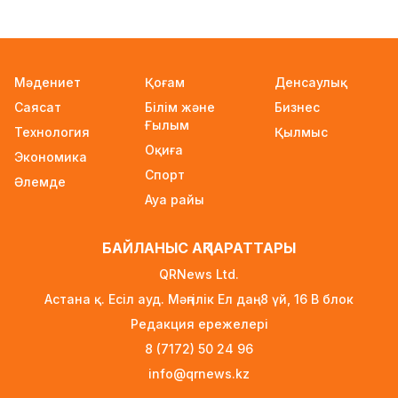
Бейнебақылау камераларына қойылатын
талаптар қатаңдатылды
17 сағат бұрын
Мәдениет
Қоғам
Денсаулық
Wildberries қоймаларын Қазақстанға көшіру
Саясат
Білім және
Бизнес
туралы ақпаратқа жауап берді
Ғылым
Технология
17 сағат бұрын
Қылмыс
Оқиға
Экономика
2027 жылы Астанада УЕФА президенті
Спорт
Әлемде
сайланады
Ауа райы
17 сағат бұрын
Білім гранттарының иегерлері 7 тамызда
БАЙЛАНЫС АҚПАРАТТАРЫ
белгілі болады
QRNews Ltd.
18 сағат бұрын
Астана қ. Есіл ауд. Мәңгілік Ел даң. 8 үй, 16 B блок
Тоқаев «Бәйтерек» холдингінің басшысына
Редакция ережелері
баспананың қолжетімділігін арттыруды
8 (7172) 50 24 96
тапсырды
info@qrnews.kz
1 күн бұрын