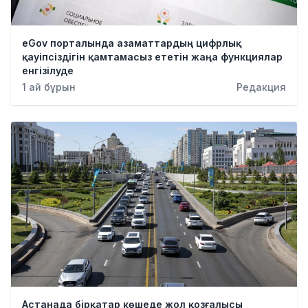
eGov порталында азаматтардың цифрлық
қауіпсіздігін қамтамасыз ететін жаңа функциялар
енгізілуде
1 ай бұрын
Редакция
Астанада бірқатар көшеде жол қозғалысы