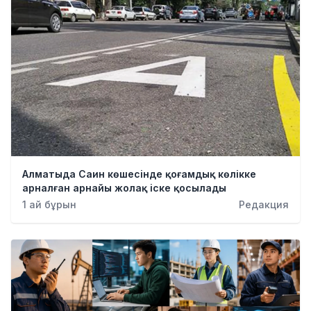
Алматыда Саин көшесінде қоғамдық көлікке
арналған арнайы жолақ іске қосылады
1 ай бұрын
Редакция