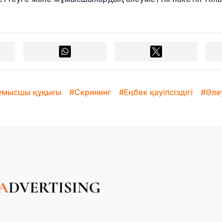
мысшы құқығы
#Скрининг
#Еңбек қауіпсіздігі
#Әле