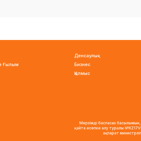
Денсаулық
не Ғылым
Бизнес
Қылмыс
Мерзімді баспасөз басылымын,
қайта есепке алу туралы №KZ17
ақпарат министрлі