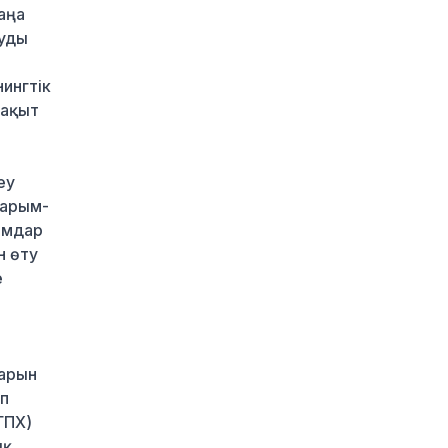
1 сағат бұрын
аңа
ауды
Канье Уэст концерті
қарсаңында алаяқтар
жалған билет сата
ингтік
бастаған
уақыт
2 сағат бұрын
Қазақстанда алғаш рет
жолаушы мінген
еу
аэротакси көкке
қарым-
көтерілді
ымдар
21 сағат бұрын
н өту
Reuters: КҚК мұнай
е
тиеуді қайта-қайта
тоқтатуға мәжбүр
21 сағат бұрын
Инфантино қатты
тарын
сынға қарамастан
еп
ФИФА президенті
ГПХ)
лауазымында қалатын
ық