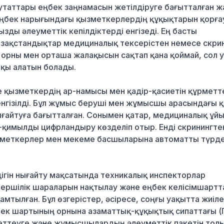
утаттары еңбек заңнамасын жетілдіруге бағытталған ж
еңбек нарығындағы қызметкерлердің құқықтарын қорғ
ызды әлеуметтік кепілдіктерді енгізеді. Ең басты
азақстандықтар медициналық тексерістен немесе скрин
 орны мен орташа жалақысын сақтап қана қоймай, сол 
қы алатын болады.
е қызметкердің ар-намысы мен қадір-қасиетін құрметт
енгізілді. Бұл жұмыс беруші мен жұмысшы арасындағы 
ғайтуға бағытталған. Сонымен қатар, медициналық ұй
қимылды цифрландыру көзделіп отыр. Енді скринингте
ызметкерлер мен мекеме басшыларына автоматты түрд
дігін нығайту мақсатында техникалық инспекторлар
кершілік шараларын нақтылау және еңбек келісімшарт
амтылған. Бұл өзгерістер, әсіресе, соңғы уақытта жиіл
ек шартының орнына азаматтық-құқықтық сипаттағы (
реттеуге және жұмысшылардың әлеуметтік пакетін тол