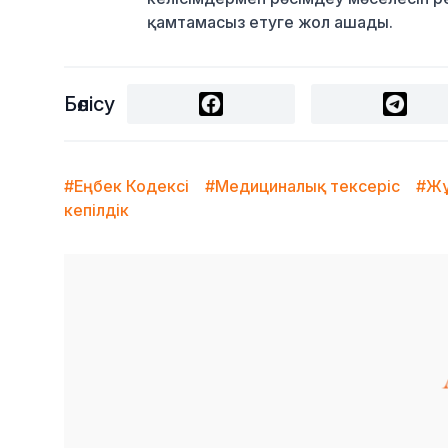
қамтамасыз етуге жол ашады.
Бөлісу
#Еңбек Кодексі
#Медициналық тексеріс
#Жұ
кепілдік