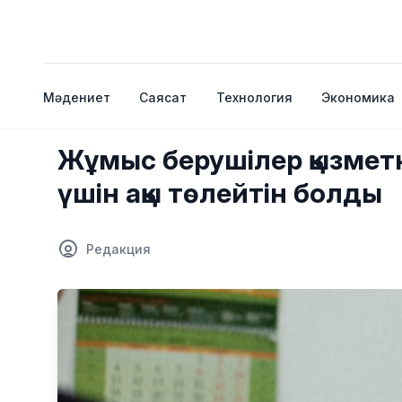
Мәдениет
Саясат
Технология
Экономика
Жұмыс берушілер қызметк
үшін ақы төлейтін болды
Редакция