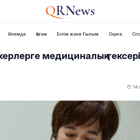
Q
RNews
Әлемде
Қоғам
Білім және Ғылым
Оқиға
Сп
ерлерге медициналық тексері
14