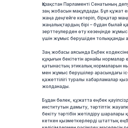
Қазақстан Парламенті Сенатының деп
заң жобасын мақұлдады. Бұл құжат 
жаңа деңгейге көтеріп, бірқатар маң
жаңалықтардың бірі – бұдан былай қ
зерттеулерден өту кезеңінде жұмыс
үшін жұмыс берушіден толыққанды а
Заң жобасы аясында Еңбек кодексін
құқығын бекітетін арнайы нормалар 
қатынастың этикалық нормаларын ны
мен жұмыс берушілер арасындағы іс-
қажеттілігі туралы хабарламалар қ
жолданады.
Бұдан бөлек, құжатта еңбек қауіпсіз
институтын дамыту, тәртіптік жауап
бекіту тәртібін жетілдіру шаралары қ
кеткен қызметкерлерді штаттық еңб
келісімдермен рәсімдеу мәселесін 