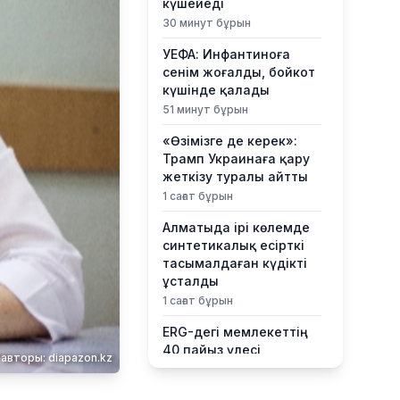
күшейеді
30 минут бұрын
УЕФА: Инфантиноға
сенім жоғалды, бойкот
күшінде қалады
51 минут бұрын
«Өзімізге де керек»:
Трамп Украинаға қару
жеткізу туралы айтты
1 сағат бұрын
Алматыда ірі көлемде
синтетикалық есірткі
тасымалдаған күдікті
ұсталды
1 сағат бұрын
ERG-дегі мемлекеттің
40 пайыз үлесі
авторы: diapazon.kz
«Самұрық-Қазынаға»
өтті