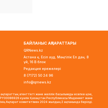
көбі өзін кедей санамау
үшін айына 260–320
мың теңге керек деп
есептейді
1 күн бұрын
Қыркүйектен бастап
жаңа ереже күшіне
енеді: Бейнебақылау
БАЙЛАНЫС АҚПАРАТТАРЫ
камераларына
қойылатын талаптар
QRNews.kz
қатаңдатылды
Астана қ. Есіл ауд. Мәңгілік Ел даң. 8
1 күн бұрын
үй, 16 B блок
Wildberries қоймаларын
Редакция ережелері
Қазақстанға көшіру
8 (7172) 50 24 96
туралы ақпаратқа
жауап берді
info@qrnews.kz
1 күн бұрын
 ақпараттық агенттікті және желілік басылымды есепке қою,
2027 жылы Астанада
VPY00086926 куәлік Қазақстан Республикасы Мәдениет және
УЕФА президенті
гінің Ақпарат комитетімен 2024 жылдың 2 ақпанында берілді.
сайланады