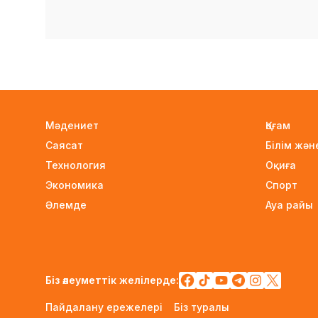
Мәдениет
Қоғам
Саясат
Білім жә
Технология
Оқиға
Экономика
Спорт
Әлемде
Ауа райы
Біз әлеуметтік желілерде:
Пайдалану ережелері
Біз туралы