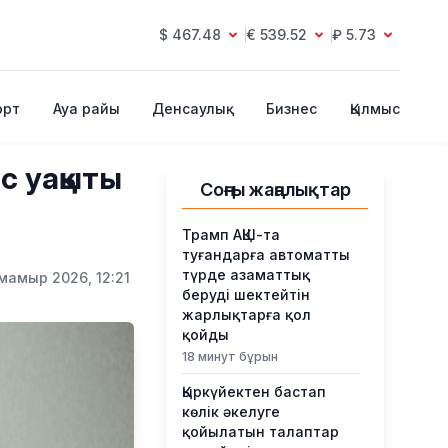
$ 467.48
€ 539.52
₽ 5.73
орт
Ауа райы
Денсаулық
Бизнес
Қылмыс
с уақыты
Соңғы жаңалықтар
Трамп АҚШ-та
туғандарға автоматты
түрде азаматтық
 мамыр 2026, 12:21
беруді шектейтін
жарлықтарға қол
қойды
18 минут бұрын
Қыркүйектен бастап
көлік әкелуге
қойылатын талаптар