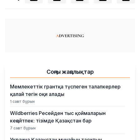
Соңғы жаңалықтар
Мемлекеттік грантқа түспеген талапкерлер
қалай тегін оқи алады
1 сағат бұрын
Wildberries Ресейден тыс қоймаларын
кеңейтпек: тізімде Қазақстан бар
7 сағат бұрын
Украина Қазақстан мұнайын таситын