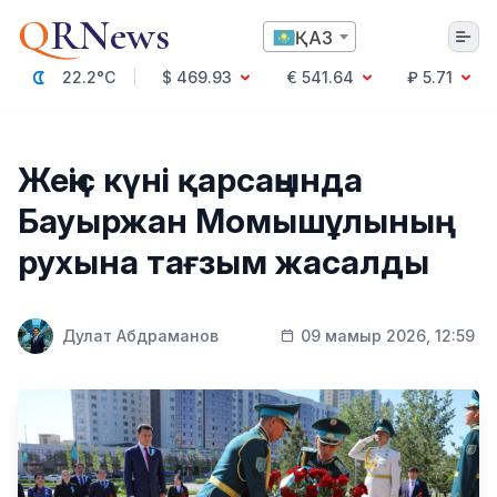
Q
RNews
ҚАЗ
22.2°C
$ 469.93
€ 541.64
₽ 5.71
Алматы
Жеңіс күні қарсаңында
Бауыржан Момышұлының
Мәдениет
рухына тағзым жасалды
Саясат
Технология
Экономика
Дулат Абдраманов
09 мамыр 2026, 12:59
Әлемде
Қоғам
Білім және Ғылым
Оқиға
Спорт
Ауа райы
Денсаулық
Бизнес