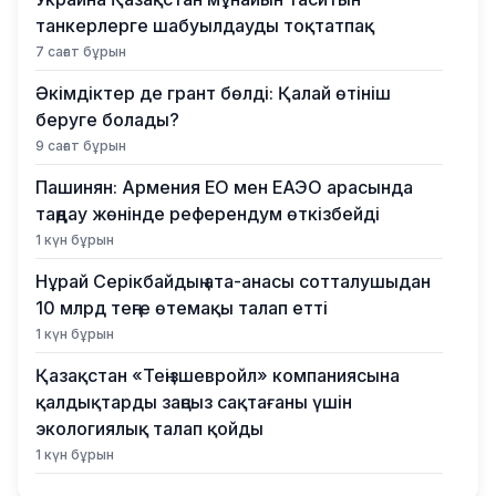
танкерлерге шабуылдауды тоқтатпақ
7 сағат бұрын
Әкімдіктер де грант бөлді: Қалай өтініш
беруге болады?
9 сағат бұрын
Пашинян: Армения ЕО мен ЕАЭО арасында
таңдау жөнінде референдум өткізбейді
1 күн бұрын
Нұрай Серікбайдың ата-анасы сотталушыдан
10 млрд теңге өтемақы талап етті
1 күн бұрын
Қазақстан «Теңізшевройл» компаниясына
қалдықтарды заңсыз сақтағаны үшін
экологиялық талап қойды
1 күн бұрын