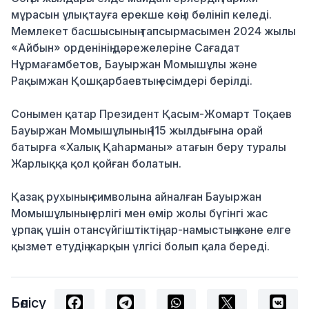
мұрасын ұлықтауға ерекше көңіл бөлініп келеді.
Мемлекет басшысының тапсырмасымен 2024 жылы
«Айбын» орденінің дәрежелеріне Сағадат
Нұрмағамбетов, Бауыржан Момышұлы және
Рақымжан Қошқарбаевтың есімдері берілді.
Сонымен қатар Президент Қасым-Жомарт Тоқаев
Бауыржан Момышұлының 115 жылдығына орай
батырға «Халық Қаһарманы» атағын беру туралы
Жарлыққа қол қойған болатын.
Қазақ рухының символына айналған Бауыржан
Момышұлының ерлігі мен өмір жолы бүгінгі жас
ұрпақ үшін отансүйгіштіктің, ар-намыстың және елге
қызмет етудің жарқын үлгісі болып қала береді.
Бөлісу