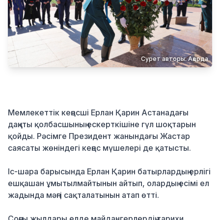
Қылмыс
Сурет авторы: Ақорда
Мемлекеттік кеңесші Ерлан Қарин Астанадағы
даңқты қолбасшының ескерткішіне гүл шоқтарын
қойды. Рәсімге Президент жанындағы Жастар
саясаты жөніндегі кеңес мүшелері де қатысты.
Іс-шара барысында Ерлан Қарин батырлардың ерлігі
ешқашан ұмытылмайтынын айтып, олардың есімі ел
жадында мәңгі сақталатынын атап өтті.
Соңғы жылдары елде майдангерлердің тарихи