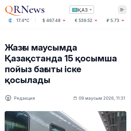
Q
RNews
ҚАЗ
17.4°C
$ 467.48
€ 539.52
₽ 5.73
Алматы
Жазғы маусымда
Қазақстанда 15 қосымша
Мәдениет
пойыз бағыты іске
Саясат
қосылады
Технология
Экономика
Әлемде
Қоғам
Редакция
09 маусым 2026, 11:31
Білім және Ғылым
Оқиға
Спорт
Ауа райы
Денсаулық
Бизнес