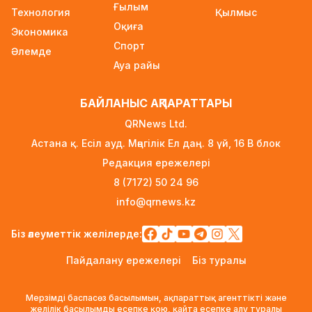
Ғылым
Технология
17 сағат бұрын
Қылмыс
Оқиға
Экономика
2027 жылы Астанада УЕФА президенті
Спорт
Әлемде
сайланады
Ауа райы
17 сағат бұрын
Білім гранттарының иегерлері 7 тамызда
БАЙЛАНЫС АҚПАРАТТАРЫ
белгілі болады
QRNews Ltd.
18 сағат бұрын
Астана қ. Есіл ауд. Мәңгілік Ел даң. 8 үй, 16 B блок
Тоқаев «Бәйтерек» холдингінің басшысына
Редакция ережелері
баспананың қолжетімділігін арттыруды
8 (7172) 50 24 96
тапсырды
info@qrnews.kz
1 күн бұрын
Жастардан банк карталарын сатып алып,
Біз әлеуметтік желілерде:
интернет-алаяқтарға өткізген күдікті ұсталды
Пайдалану ережелері
Біз туралы
1 күн бұрын
Алматының Ақжар шағынауданында 36
Мерзімді баспасөз басылымын, ақпараттық агенттікті және
шақырым жолға асфальт төселді
желілік басылымды есепке қою, қайта есепке алу туралы