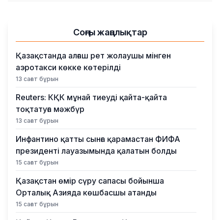
Соңғы жаңалықтар
Қазақстанда алғаш рет жолаушы мінген
аэротакси көкке көтерілді
13 сағат бұрын
Reuters: КҚК мұнай тиеуді қайта-қайта
тоқтатуға мәжбүр
13 сағат бұрын
Инфантино қатты сынға қарамастан ФИФА
президенті лауазымында қалатын болды
15 сағат бұрын
Қазақстан өмір сүру сапасы бойынша
Орталық Азияда көшбасшы атанды
15 сағат бұрын