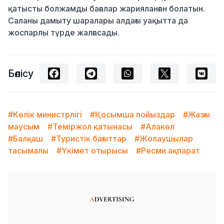
қатысты болжамды бағалар жарияланған болатын.
Саланы дамыту шаралары алдағы уақытта да
жоспарлы түрде жалғасады.
Бөлісу
#Көлік министрлігі
#Қосымша пойыздар
#Жазғы
маусым
#Теміржол қатынасы
#Алакөл
#Балқаш
#Туристік бағыттар
#Жолаушылар
тасымалы
#Үкімет отырысы
#Ресми ақпарат