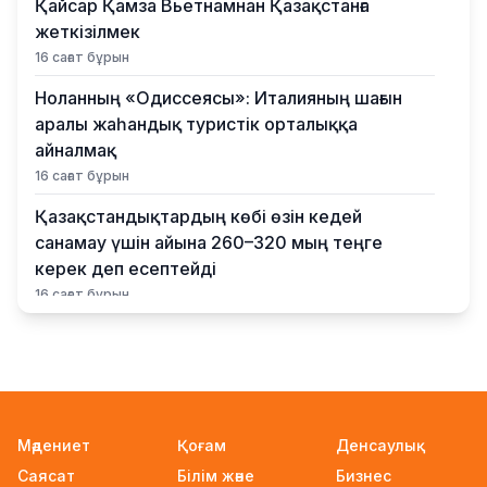
Қайсар Қамза Вьетнамнан Қазақстанға
жеткізілмек
16 сағат бұрын
Ноланның «Одиссеясы»: Италияның шағын
аралы жаһандық туристік орталыққа
айналмақ
16 сағат бұрын
Қазақстандықтардың көбі өзін кедей
санамау үшін айына 260–320 мың теңге
керек деп есептейді
16 сағат бұрын
Қыркүйектен бастап жаңа ереже күшіне
енеді: Бейнебақылау камераларына
қойылатын талаптар қатаңдатылды
17 сағат бұрын
Мәдениет
Қоғам
Денсаулық
Wildberries қоймаларын Қазақстанға көшіру
Саясат
Білім және
Бизнес
туралы ақпаратқа жауап берді