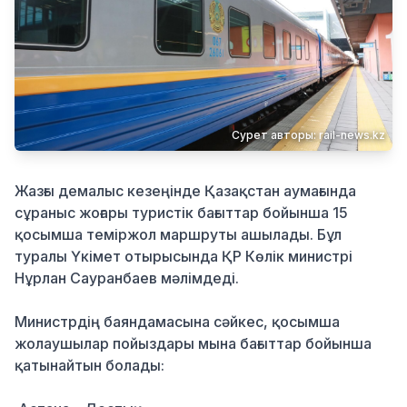
Қылмыс
Сурет авторы: rail-news.kz
Жазғы демалыс кезеңінде Қазақстан аумағында
сұраныс жоғары туристік бағыттар бойынша 15
қосымша теміржол маршруты ашылады. Бұл
туралы Үкімет отырысында ҚР Көлік министрі
Нұрлан Сауранбаев мәлімдеді.
Министрдің баяндамасына сәйкес, қосымша
жолаушылар пойыздары мына бағыттар бойынша
қатынайтын болады: