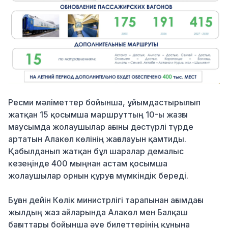
Ресми мәліметтер бойынша, ұйымдастырылып
жатқан 15 қосымша маршруттың 10-ы жазғы
маусымда жолаушылар ағыны дәстүрлі түрде
артатын Алакөл көлінің жағалауын қамтиды.
Қабылданып жатқан бұл шаралар демалыс
кезеңінде 400 мыңнан астам қосымша
жолаушылар орнын құруға мүмкіндік береді.
Бұған дейін Көлік министрлігі тарапынан ағымдағы
жылдың жаз айларында Алакөл мен Балқаш
бағыттары бойынша әуе билеттерінің құнына