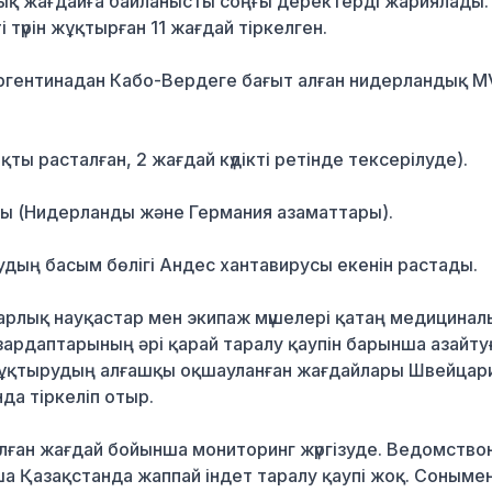
лық жағдайға байланысты соңғы деректерді жариялады.
 түрін жұқтырған 11 жағдай тіркелген.
Аргентинадан Кабо-Вердеге бағыт алған нидерландық M
қты расталған, 2 жағдай күдікті ретінде тексерілуде).
лды (Нидерланды және Германия азаматтары).
ың басым бөлігі Андес хантавирусы екенін растады.
лық науқастар мен экипаж мүшелері қатаң медицинал
зардаптарының әрі қарай таралу қаупін барынша азайту
 жұқтырудың алғашқы оқшауланған жағдайлары Швейцар
а тіркеліп отыр.
алған жағдай бойынша мониторинг жүргізуде. Ведомств
а Қазақстанда жаппай індет таралу қаупі жоқ. Соныме