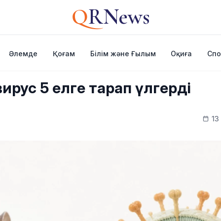
Q
RNews
Әлемде
Қоғам
Білім және Ғылым
Оқиға
Спо
ирус 5 елге тарап үлгерді
13