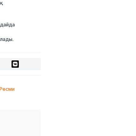
қойды
ық
21 сағат бұрын
Қыркүйектен бастап
ғдайда
көлік әкелуге
қойылатын талаптар
күшейеді
рлады.
21 сағат бұрын
УЕФА: Инфантиноға
сенім жоғалды, бойкот
күшінде қалады
22 сағат бұрын
«Өзімізге де керек»:
Ресми
Трамп Украинаға қару
жеткізу туралы айтты
22 сағат бұрын
Алматыда ірі көлемде
синтетикалық есірткі
тасымалдаған күдікті
ұсталды