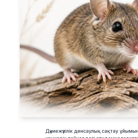
Дүниежүзілік денсаулық сақтау ұйы