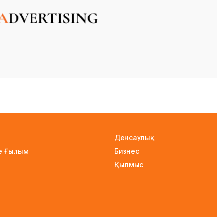
Денсаулық
не Ғылым
Бизнес
Қылмыс