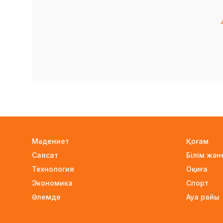
Мәдениет
Қоғам
Саясат
Білім жә
Технология
Оқиға
Экономика
Спорт
Әлемде
Ауа райы