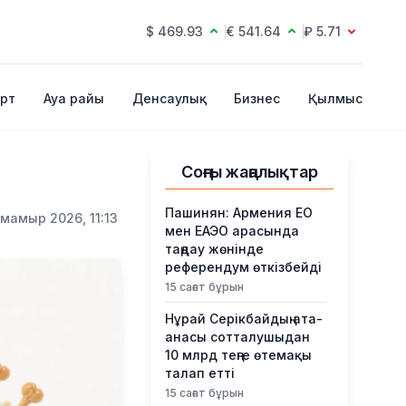
$ 469.93
€ 541.64
₽ 5.71
рт
Ауа райы
Денсаулық
Бизнес
Қылмыс
Соңғы жаңалықтар
Пашинян: Армения ЕО
 мамыр 2026, 11:13
мен ЕАЭО арасында
таңдау жөнінде
референдум өткізбейді
15 сағат бұрын
Нұрай Серікбайдың ата-
анасы сотталушыдан
10 млрд теңге өтемақы
талап етті
15 сағат бұрын