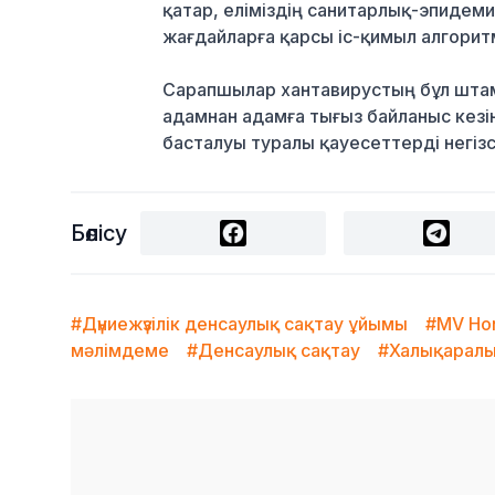
қатар, еліміздің санитарлық-эпидем
жағдайларға қарсы іс-қимыл алгоритм
Сарапшылар хантавирустың бұл штам
адамнан адамға тығыз байланыс кез
басталуы туралы қауесеттерді негіз
Бөлісу
#Дүниежүзілік денсаулық сақтау ұйымы
#MV Ho
мәлімдеме
#Денсаулық сақтау
#Халықаралық