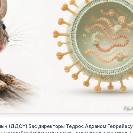
Сурет
мының (ДДСҰ) Бас директоры Тедрос Адханом Гебрейесу