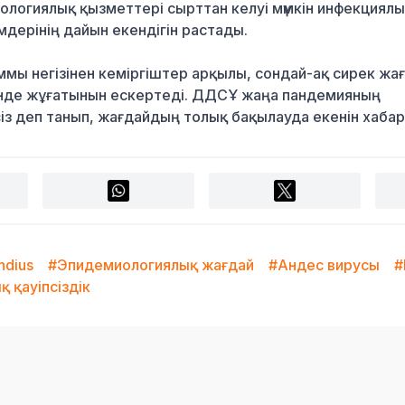
иологиялық қызметтері сырттан келуі мүмкін инфекциял
дерінің дайын екендігін растады.
мы негізінен кеміргіштер арқылы, сондай-ақ сирек жа
інде жұғатынын ескертеді. ДДСҰ жаңа пандемияның
сіз деп танып, жағдайдың толық бақылауда екенін хаба
ndius
#Эпидемиологиялық жағдай
#Андес вирусы
#
 қауіпсіздік