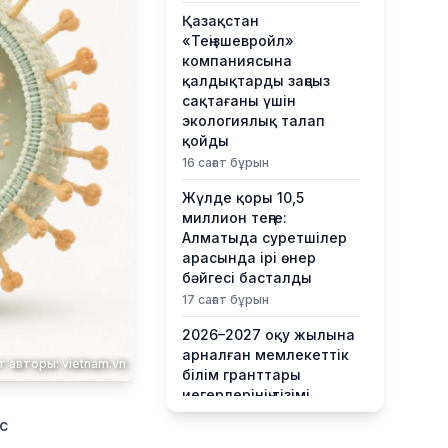
Қазақстан
«Теңізшевройл»
компаниясына
қалдықтарды заңсыз
сақтағаны үшін
экологиялық талап
қойды
16 сағат бұрын
Жүлде қоры 10,5
миллион теңге:
Алматыда суретшілер
арасында ірі өнер
бәйгесі басталды
17 сағат бұрын
2026–2027 оқу жылына
арналған мемлекеттік
 авторы: vietnam.vn
білім гранттары
иегерлерінің тізімі
жарияланды
с
18 сағат бұрын