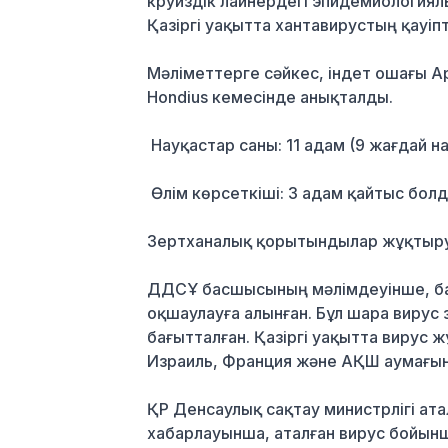
круиздік лайнердегі эпидемиология
Қазіргі уақытта хантавирустың қауіпті
Мәліметтерге сәйкес, індет ошағы 
Hondius кемесінде анықталды.
Науқастар саны: 11 адам (9 жағдай на
Өлім көрсеткіші: 3 адам қайтыс бо
Зертханалық қорытындылар жұқтыруд
ДДСҰ басшысының мәлімдеуінше, бар
оқшаулауға алынған. Бұл шара вирус 
бағытталған. Қазіргі уақытта вирус
Израиль, Франция және АҚШ аумағынд
ҚР Денсаулық сақтау министрлігі ат
хабарлауынша, аталған вирус бойынш