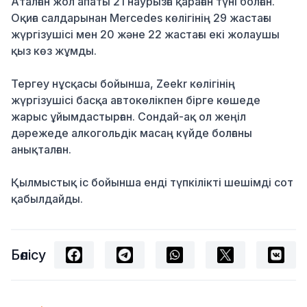
Аталған жол апаты 21 наурызға қараған түні болған.
Оқиға салдарынан Mercedes көлігінің 29 жастағы
жүргізушісі мен 20 және 22 жастағы екі жолаушы
қыз көз жұмды.
Тергеу нұсқасы бойынша, Zeekr көлігінің
жүргізушісі басқа автокөлікпен бірге көшеде
жарыс ұйымдастырған. Сондай-ақ ол жеңіл
дәрежеде алкогольдік масаң күйде болғаны
анықталған.
Қылмыстық іс бойынша енді түпкілікті шешімді сот
қабылдайды.
Бөлісу