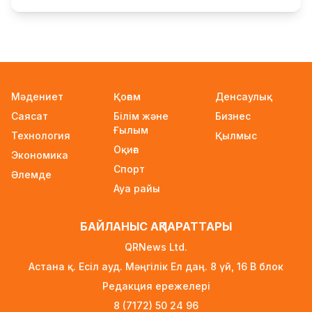
«Семей орманы» өртті анықтау жүйесіне
байланысты «Қазақтелекоммен» соттасып
жатыр
16 сағат бұрын
АҚШ Иранмен соғыста алыс қашықтыққа
Мәдениет
Қоғам
Денсаулық
ұшатын зымыран қорының басым бөлігін
Саясат
Білім және
Бизнес
жұмсап тастады
Ғылым
Технология
16 сағат бұрын
Қылмыс
Оқиға
Экономика
FIFA-дағы дағдарыс: Инфантино қызметінен
Спорт
Әлемде
кетуі мүмкін
Ауа райы
17 сағат бұрын
Ғарышта сирек кездесетін оқиға: SpaceX
БАЙЛАНЫС АҚПАРАТТАРЫ
зымыраны Айға соғылады
QRNews Ltd.
18 сағат бұрын
Астана қ. Есіл ауд. Мәңгілік Ел даң. 8 үй, 16 B блок
Қазақстан мен Ресей маркетплейстерді
Редакция ережелері
біріктіруі мүмкін – ресейлік шенеунік
8 (7172) 50 24 96