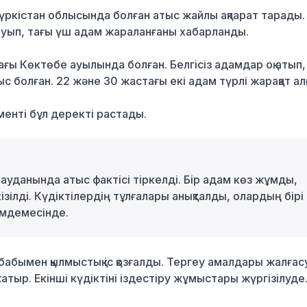
Түркістан облысында болған атыс жайлы ақпарат тарады.
 тауып, тағы үш адам жараланғаны хабарланды.
дағы Көктөбе ауылында болған. Белгісіз адамдар оқ атып,
ыс болған. 22 және 30 жастағы екі адам түрлі жарақат ал
енті бұл деректі растады.
с ауданында атыс фактісі тіркелді. Бір адам көз жұмды,
ілді. Күдіктілердің тұлғалары анықталды, олардың бірі
імдемесінде.
 бабымен қылмыстық іс қозғалды. Тергеу амалдары жалғас
атыр. Екінші күдіктіні іздестіру жұмыстары жүргізілуде