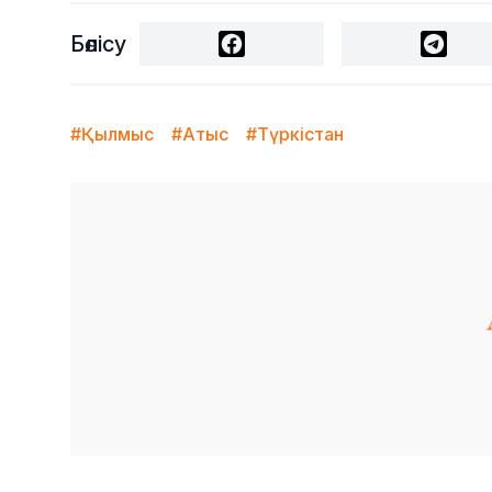
Бөлісу
#Қылмыс
#Атыс
#Түркістан