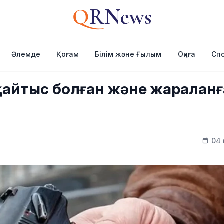
Q
RNews
Әлемде
Қоғам
Білім және Ғылым
Оқиға
Сп
 қайтыс болған және жаралан
04 