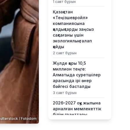
1 сағат бұрын
Қазақстан
«Теңізшевройл»
компаниясына
қалдықтарды заңсыз
сақтағаны үшін
экологиялық талап
қойды
2 сағат бұрын
Жүлде қоры 10,5
миллион теңге:
Алматыда суретшілер
арасында ірі өнер
бәйгесі басталды
3 сағат бұрын
2026–2027 оқу жылына
арналған мемлекеттік
білім гранттары
utterstock / Fotodom
иегерлерінің тізімі
жарияланды