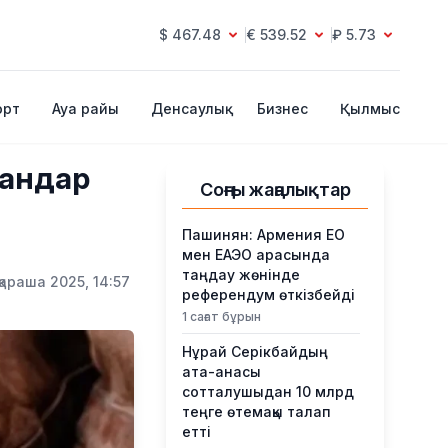
$ 467.48
€ 539.52
₽ 5.73
орт
Ауа райы
Денсаулық
Бизнес
Қылмыс
ғандар
Соңғы жаңалықтар
Пашинян: Армения ЕО
мен ЕАЭО арасында
таңдау жөнінде
қараша 2025, 14:57
референдум өткізбейді
1 сағат бұрын
Нұрай Серікбайдың
ата-анасы
сотталушыдан 10 млрд
теңге өтемақы талап
етті