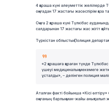
4 қараша күні әлеуметтік желілерде 
оқиғадан 17 жастағы жасөспірім қаза
Оқиға 2 қараша күні Түлкібас ауданын
салдарынан 17 жастағы жас жігіт қайт
Түркістан облыстық Полиция департам
«2 қарашаға қараған түнде Түлкіба
үшеуі медициналық мекемеге жеткіз
ұсталды», – делінген полиция мәл
Аталған факті бойынша «Кісі өлтіру»
оқиғаның барлық мән-жайы анықталып ж