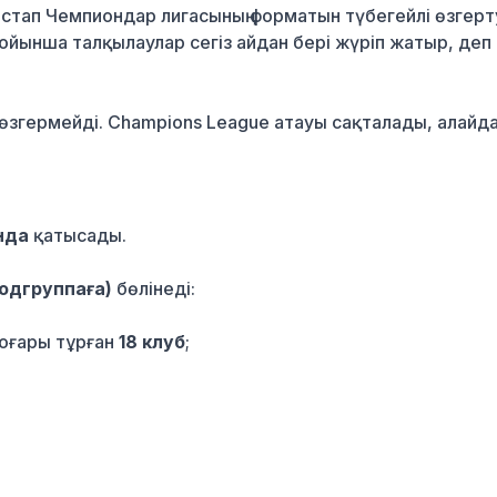
стап Чемпиондар лигасының форматын түбегейлі өзгерт
ойынша талқылаулар сегіз айдан бері жүріп жатыр, деп
 өзгермейді. Champions League атауы сақталады, алайд
:
нда
қатысады.
подгруппаға)
бөлінеді:
жоғары тұрған
18 клуб
;