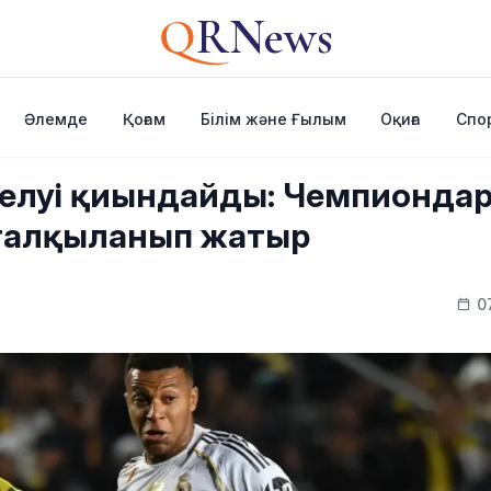
Q
RNews
Әлемде
Қоғам
Білім және Ғылым
Оқиға
Спо
 келуі қиындайды: Чемпионда
 талқыланып жатыр
0