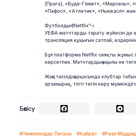
(Прага), «Будё-Глимт», «Марсель», 
«Пафос», «Атлетик», «Ньюкасл» жән
Футболдың
“Netflix”-і
УЕФА матчтарды тарату жүйесін де ө
трансляция құқығын сатпай, өздеріні
Бұл платформа Netflix сияқты жұмыс
көрсетпек. Матчтардың ақылы не тегін 
Жаңа тәсілдің арқасында клубтар та
арзанырақ, тіпті тегін көру мүмкінді
Бөлісу
#Чемпиондар Лигасы
#Қайрат
#Реал Мадри