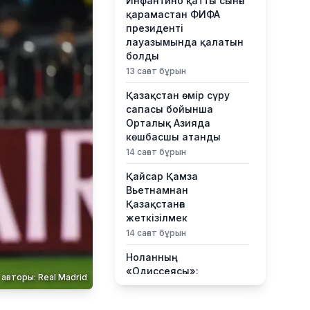
Инфантино қатты сынға
қарамастан ФИФА
президенті
лауазымында қалатын
болды
13 сағат бұрын
Қазақстан өмір сүру
сапасы бойынша
Орталық Азияда
көшбасшы атанды
14 сағат бұрын
Қайсар Қамза
Вьетнамнан
Қазақстанға
жеткізілмек
14 сағат бұрын
Ноланның
«Одиссеясы»:
авторы: Real Madrid
Италияның шағын
аралы жаһандық