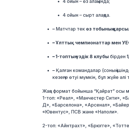
4 ойын – өз алаңында;
4 ойын – сырт алаңда.
–
Матчтар тек
өз тобының қарс
–
Ұлттық чемпионаттар мен УЕ
–
1-топтың үздік 8 клубы
бірден
–
Қалған командалар (соның ішін
кезеңге өтуі мүмкін, бұл жүйе әл
Жаңа формат бойынша “Қайрат” осы 
1-топ:
«Реал», «Манчестер Сити», «Б
Д», «Барселона», «Арсенал», «Байер
«Ювентус», ПСВ және «Наполи».
2-топ:
«Айнтрахт», «Брюгге», «Тотте