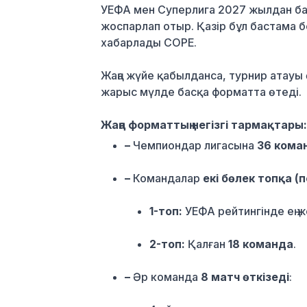
УЕФА мен Суперлига 2027 жылдан ба
жоспарлап отыр. Қазір бұл бастама б
хабарлады COPE.
Жаңа жүйе қабылданса, турнир атауы
жарыс мүлде басқа форматта өтеді.
Жаңа форматтың негізгі тармақтары
–
Чемпиондар лигасына
36 кома
–
Командалар
екі бөлек топқа (
1-топ:
УЕФА рейтингінде ең 
2-топ:
Қалған
18 команда
.
–
Әр команда
8 матч өткізеді
: