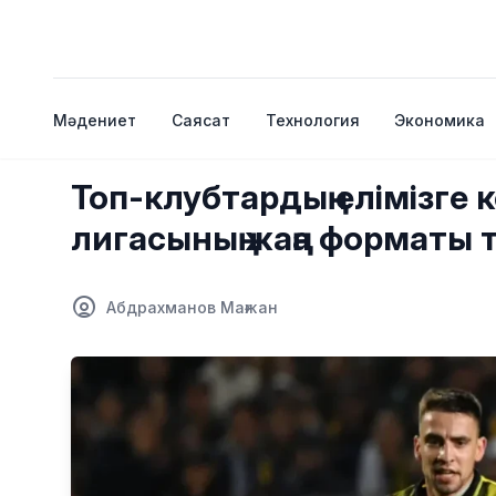
Мәдениет
Саясат
Технология
Экономика
Топ-клубтардың елімізге
лигасының жаңа форматы
Абдрахманов Мағжан