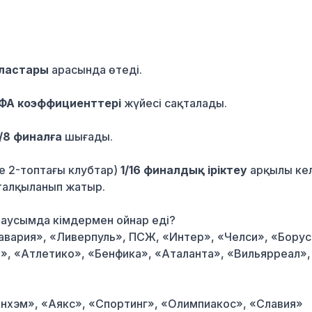
ыластары
арасында өтеді.
ФА коэффициенттері
жүйесі сақталады.
1/8 финалға
шығады.
де 2-топтағы клубтар)
1/16 финалдық іріктеу
арқылы кел
і талқыланып жатыр.
маусымда кімдермен ойнар еді?
авария», «Ливерпуль», ПСЖ, «Интер», «Челси», «Борус
», «Атлетико», «Бенфика», «Аталанта», «Вильярреал»,
нхэм», «Аякс», «Спортинг», «Олимпиакос», «Славия»