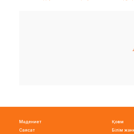
Мәдениет
Қоғам
Саясат
Білім жә