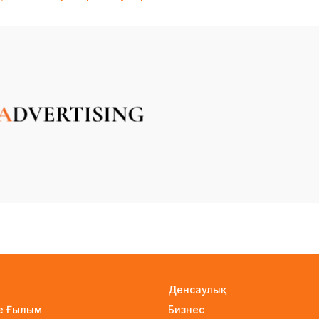
Денсаулық
не Ғылым
Бизнес