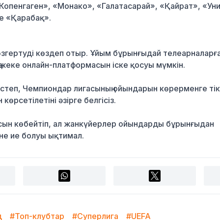
«Копенгаген», «Монако», «Галатасарай»,
«Қайрат»
, «Ун
е «Қарабақ».
згертуді көздеп отыр. Ұйым бұрынғыдай телеарналарғ
ң жеке онлайн-платформасын іске қосуы мүмкін.
 істеп, Чемпиондар лигасының ойындарын көрерменге ті
көрсетілетіні әзірге белгісіз.
бысын көбейтіп, ал жанкүйерлер ойындарды бұрынғыдан
гіне ие болуы ықтимал.
д
#Топ-клубтар
#Суперлига
#UEFA