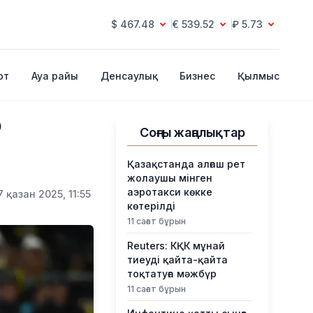
$ 467.48
€ 539.52
₽ 5.73
рт
Ауа райы
Денсаулық
Бизнес
Қылмыс
р
Соңғы жаңалықтар
Қазақстанда алғаш рет
жолаушы мінген
аэротакси көкке
7 қазан 2025, 11:55
көтерілді
11 сағат бұрын
Reuters: КҚК мұнай
тиеуді қайта-қайта
тоқтатуға мәжбүр
11 сағат бұрын