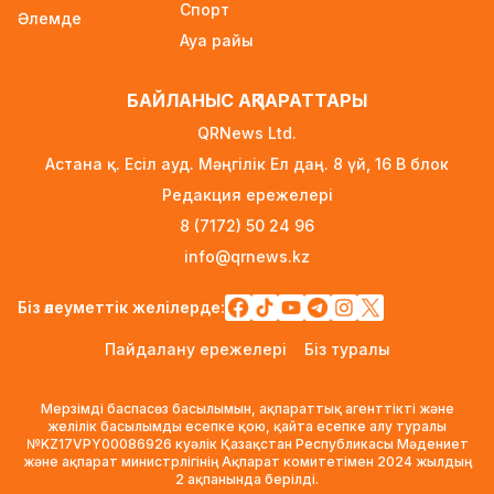
21 сағат бұрын
Спорт
Әлемде
Ауа райы
Қыркүйектен бастап көлік әкелуге қойылатын
талаптар күшейеді
БАЙЛАНЫС АҚПАРАТТАРЫ
21 сағат бұрын
QRNews Ltd.
УЕФА: Инфантиноға сенім жоғалды, бойкот
Астана қ. Есіл ауд. Мәңгілік Ел даң. 8 үй, 16 B блок
күшінде қалады
Редакция ережелері
22 сағат бұрын
8 (7172) 50 24 96
«Өзімізге де керек»: Трамп Украинаға қару
info@qrnews.kz
жеткізу туралы айтты
22 сағат бұрын
Біз әлеуметтік желілерде:
Алматыда ірі көлемде синтетикалық есірткі
Пайдалану ережелері
Біз туралы
тасымалдаған күдікті ұсталды
23 сағат бұрын
Мерзімді баспасөз басылымын, ақпараттық агенттікті және
ERG-дегі мемлекеттің 40 пайыз үлесі
желілік басылымды есепке қою, қайта есепке алу туралы
№KZ17VPY00086926 куәлік Қазақстан Республикасы Мәдениет
«Самұрық-Қазынаға» өтті
және ақпарат министрлігінің Ақпарат комитетімен 2024 жылдың
23 сағат бұрын
2 ақпанында берілді.