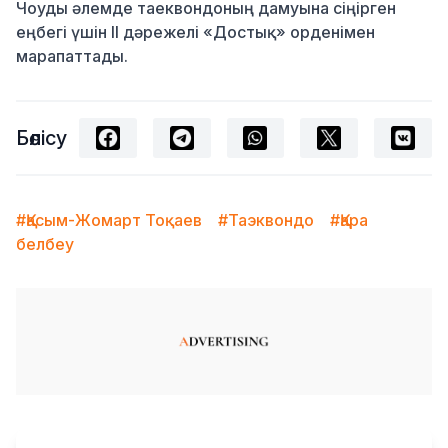
Чоуды әлемде таеквондоның дамуына сіңірген
еңбегі үшін ІІ дәрежелі «Достық» орденімен
марапаттады.
Бөлісу
#Қасым-Жомарт Тоқаев
#Таэквондо
#Қара
белбеу