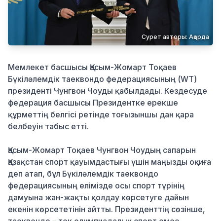
Қылмыс
Сурет авторы: Ақорда
Мемлекет басшысы Қасым-Жомарт Тоқаев
Бүкіләлемдік таеквондо федерациясының (WT)
президенті Чунгвон Чоуды қабылдады. Кездесуде
федерация басшысы Президентке ерекше
құрметтің белгісі ретінде тоғызыншы дан қара
белбеуін табыс етті.
Қасым-Жомарт Тоқаев Чунгвон Чоудың сапарын
Қазақстан спорт қауымдастығы үшін маңызды оқиға
деп атап, бұл Бүкіләлемдік таеквондо
федерациясының елімізде осы спорт түрінің
дамуына жан-жақты қолдау көрсетуге дайын
екенін көрсететінін айтты. Президенттің сөзінше,