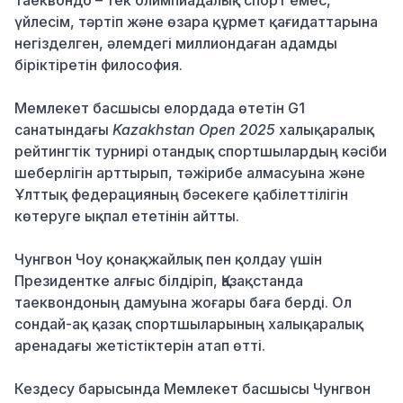
таеквондо – тек олимпиадалық спорт емес,
үйлесім, тәртіп және өзара құрмет қағидаттарына
негізделген, әлемдегі миллиондаған адамды
біріктіретін философия.
Мемлекет басшысы елордада өтетін G1
санатындағы
Kazakhstan Open 2025
халықаралық
рейтингтік турнирі отандық спортшылардың кәсіби
шеберлігін арттырып, тәжірибе алмасуына және
Ұлттық федерацияның бәсекеге қабілеттілігін
көтеруге ықпал ететінін айтты.
Чунгвон Чоу қонақжайлық пен қолдау үшін
Президентке алғыс білдіріп, Қазақстанда
таеквондоның дамуына жоғары баға берді. Ол
сондай-ақ қазақ спортшыларының халықаралық
аренадағы жетістіктерін атап өтті.
Кездесу барысында Мемлекет басшысы Чунгвон