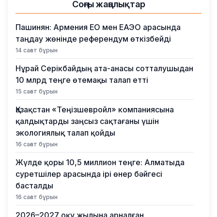
Соңғы жаңалықтар
Пашинян: Армения ЕО мен ЕАЭО арасында
таңдау жөнінде референдум өткізбейді
14 сағат бұрын
Нұрай Серікбайдың ата-анасы сотталушыдан
10 млрд теңге өтемақы талап етті
15 сағат бұрын
Қазақстан «Теңізшевройл» компаниясына
қалдықтарды заңсыз сақтағаны үшін
экологиялық талап қойды
16 сағат бұрын
Жүлде қоры 10,5 миллион теңге: Алматыда
суретшілер арасында ірі өнер бәйгесі
басталды
16 сағат бұрын
2026–2027 оқу жылына арналған