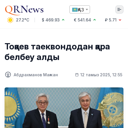
Q
RNews
ҚАЗ
27.2°C
$ 469.93
€ 541.64
₽ 5.71
Алматы
Тоқаев таеквондодан қара
белбеу алды
Мәдениет
Саясат
Абдрахманов Мағжан
12 тамыз 2025, 12:55
Технология
Экономика
Әлемде
Қоғам
Білім және Ғылым
Оқиға
Спорт
Ауа райы
Денсаулық
Бизнес