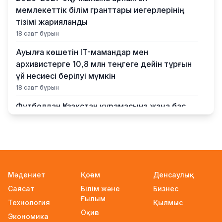
мемлекеттік білім гранттары иегерлерінің
тізімі жарияланды
18 сағат бұрын
Ауылға көшетін IT-мамандар мен
архивистерге 10,8 млн теңгеге дейін тұрғын
үй несиесі берілуі мүмкін
18 сағат бұрын
Футболдан Қазақстан құрамасына жаңа бас
бапкер келеді
20 сағат бұрын
«Қазақтелекомның» екі қызметкері жұмыс
кезінде қаза тапты
21 сағат бұрын
Мәдениет
Қоғам
Денсаулық
Саясат
Білім және
Бизнес
Трамп АҚШ-та туғандарға автоматты түрде
Ғылым
азаматтық беруді шектейтін жарлықтарға
Технология
Қылмыс
Оқиға
қол қойды
Экономика