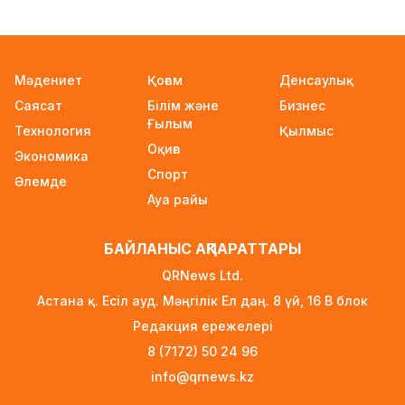
Канье Уэстің концерті өтетін күні Алматыда
қай көшелер жабылады?
11 сағат бұрын
Мәдениет
Қоғам
Денсаулық
Ақтастағы психиатриялық ауруханада
Саясат
Білім және
Бизнес
науқастарға қатыгездік жасалды деген
Ғылым
мәлімет тексерілді
Технология
Қылмыс
Оқиға
11 сағат бұрын
Экономика
Спорт
Әлемде
Мектепте хиджаб киюге бола ма: Оқу-ағарту
Ауа райы
министрлігі талапты түсіндірді
12 сағат бұрын
БАЙЛАНЫС АҚПАРАТТАРЫ
Елімізде күн 44 градусқа дейін ысиды
QRNews Ltd.
13 сағат бұрын
Астана қ. Есіл ауд. Мәңгілік Ел даң. 8 үй, 16 B блок
Қазақстанда жол апатынан қаза тапқандар
Редакция ережелері
17%-ға азайды
8 (7172) 50 24 96
14 сағат бұрын
info@qrnews.kz
Қазақстандықтарға заңсыз казино