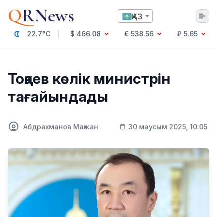
Q
RNews
ҚАЗ
22.7°C
$ 466.08
€ 538.56
₽ 5.65
Алматы
Тоқаев көлік министрін
тағайындады
Мәдениет
Саясат
Абдрахманов Мағжан
30 маусым 2025, 10:05
Технология
Экономика
Әлемде
Қоғам
Білім және Ғылым
Оқиға
Спорт
Ауа райы
Денсаулық
Бизнес