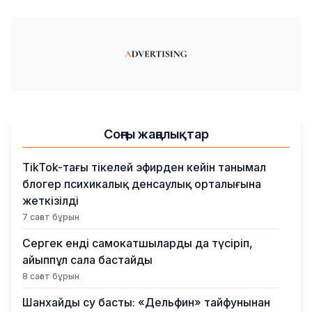
Соңғы жаңалықтар
TikTok-тағы тікелей эфирден кейін танымал
блогер психикалық денсаулық орталығына
жеткізілді
7 сағат бұрын
Сергек енді самокатшыларды да түсіріп,
айыппұл сала бастайды
8 сағат бұрын
Шанхайды су басты: «Дельфин» тайфунынан