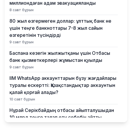
миллиондаған адам эвакуацияланды
8 сағат бұрын
80 жыл өзгермеген доллар: ұлттық банк не
үшін теңге банкноттары 7-8 жыл сайын
өзгеретінін түсіндірді
9 сағат бұрын
Баспана кезегін жылжытқаны үшін Отбасы
банк қызметкерлері жұмыстан қуылды
9 сағат бұрын
ІІМ WhatsApp аккаунттарын бұзу жағдайлары
туралы ескертті: Қазақстандықтар аккаунтын
қалай қорғай алады?
10 сағат бұрын
Нұрай Серікбайдың отбасы айыпталушыдан
10 млрд теңге талап ету себебін айтты
10 сағат бұрын