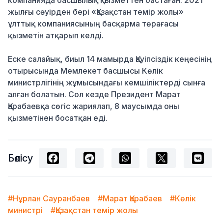
компанияда басшылық қызметтен бастаған. 2021
жылғы сәуірден бері «Қазақстан темір жолы»
ұлттық компаниясының басқарма төрағасы
қызметін атқарып келді.
Еске салайық, биыл 14 мамырда Қауіпсіздік кеңесінің
отырысында Мемлекет басшысы Көлік
министрлігінің жұмысындағы кемшіліктерді сынға
алған болатын. Сол кезде Президент Марат
Қарабаевқа сөгіс жариялап, 8 маусымда оны
қызметінен босатқан еді.
Бөлісу
#Нұрлан Сауранбаев
#Марат Қарабаев
#Көлік
министрі
#Қазақстан темір жолы