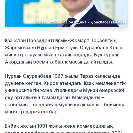
Қылмыс
Сурет авторы: ҚР Президентінің баспасөз қызметі
Қазақстан Президенті Қасым-Жомарт Тоқаевтың
Жарлығымен Нұрлан Ермекұлы Сауранбаев Көлік
министрі лауазымына тағайындалды. Бұл туралы
Ақорданың ресми хабарламасында айтылды.
Нұрлан Сауранбаев 1967 жылы Тараз қаласында
дүниеге келген. Киров атындағы Қазақ мемлекеттік
университетін және Италиядағы Мұнай өнеркәсібі
оқу орталығын тәмамдаған. Мамандығы –
экономист, сондай-ақ мұнай ісі әкімшілігі бойынша
магистр дәрежесі бар.
Еңбек жолын 1991 жылы жеке коммерциялық