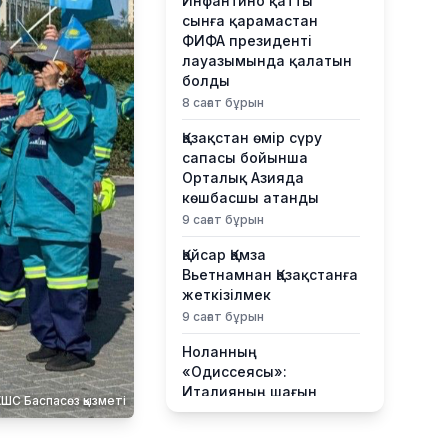
Инфантино қатты
сынға қарамастан
ФИФА президенті
лауазымында қалатын
болды
8 сағат бұрын
Қазақстан өмір сүру
сапасы бойынша
Орталық Азияда
көшбасшы атанды
9 сағат бұрын
Қайсар Қамза
Вьетнамнан Қазақстанға
жеткізілмек
9 сағат бұрын
Ноланның
«Одиссеясы»:
Италияның шағын
ШС Баспасөз қызметі
аралы жаһандық
туристік орталыққа