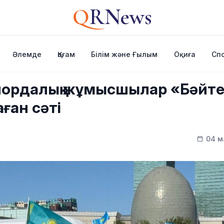
Q
RNews
Әлемде
Қоғам
Білім және Ғылым
Оқиға
Сп
: Елордалық жұмысшылар «Бәйт
ған сәті
04 м