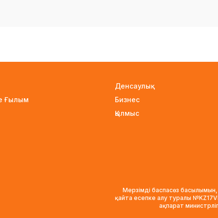
Денсаулық
не Ғылым
Бизнес
Қылмыс
Мерзімді баспасөз басылымын,
қайта есепке алу туралы №KZ17
ақпарат министрлі