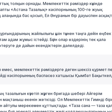
оттық толқын орнады. Мемлекеттік рәміздер күнінде
уапты «Астана Тазалық» кәсіпорнының 100-ге жуық
 алаңында бас қосып, Ел Әнұранын бір дауыспен асқақ
тұрғындарының жайлылығы үшін түннен таңға дейін еңбек
ам адам жұмыс істейді. Бүгін олар өздерінің тек қала
өтеруге де дайын екендіктерін дәлелдеді.
ын емес, мемлекеттік рәміздерге деген шексіз құрмет п
– дейді кәсіпорынның баспасөз хатшысы Қымбат Бақыткелд
 тазалығын күзетіп жүрген бригада шебері Айгерім
кен мақтаныш екенін жеткізді. Ол Мемлекеттік Гимнді бір
 айтулы мерекемен құттықтады. «Таза сана — таза қа
ның бұл әрекеті әлеуметтік желі қолданушыларының ы