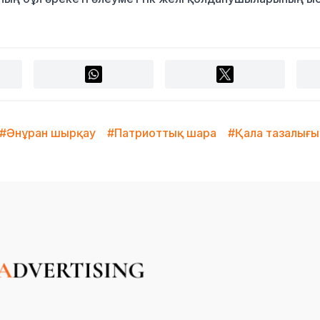
#Әнұран шырқау
#Патриоттық шара
#Қала тазалығы