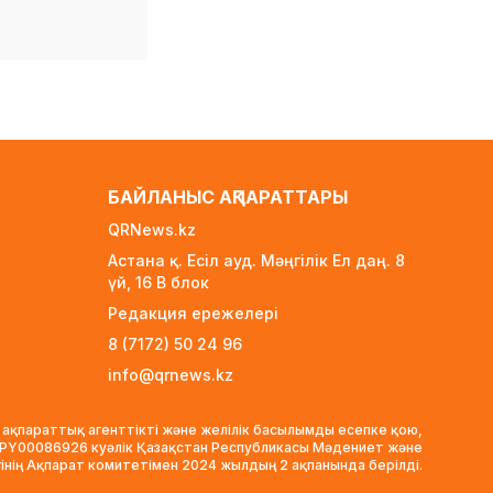
1 күн бұрын
Алматының Ақжар
шағынауданында 36
шақырым жолға
асфальт төселді
1 күн бұрын
Рақымшылық аясында
БАЙЛАНЫС АҚПАРАТТАРЫ
қанша адам
босатылды?
QRNews.kz
1 күн бұрын
Астана қ. Есіл ауд. Мәңгілік Ел даң. 8
үй, 16 B блок
АҚШ пен Иран Ормуз
бұғазы бойынша
Редакция ережелері
келісімге келуге жақын
8 (7172) 50 24 96
1 күн бұрын
info@qrnews.kz
Белгілі режиссер Ардақ
Әмірқұлов өмірден өтті
 ақпараттық агенттікті және желілік басылымды есепке қою,
1 күн бұрын
VPY00086926 куәлік Қазақстан Республикасы Мәдениет және
гінің Ақпарат комитетімен 2024 жылдың 2 ақпанында берілді.
Министрлік