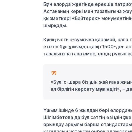
Бүгін елорда жүрегінде ерекше патри
Астананың көркі мен тазалығына жа
қызметкері «Бәйтерек» монументінің
шырқады.
Күннің ыстық-суығына қарамай, қала 
ететін бұл ұжымда қазір 1500-ден аст
тазалығына ғана емес, елдің рухын к
«Бұл іс-шара біз үшін жай ғана жи
ел бірлігін көрсету мүмкіндігі», 
Ұжым ішінде 6 жылдан бері елорданың
Шілімбетова да бұл сәттің өзі үшін үл
орындау арқылы барша отандастарын
қағидасын ұстанған еңбек адамдары