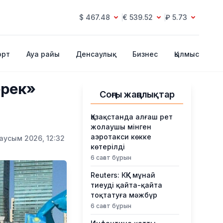
$ 467.48
€ 539.52
₽ 5.73
орт
Ауа райы
Денсаулық
Бизнес
Қылмыс
ерек»
Соңғы жаңалықтар
Қазақстанда алғаш рет
жолаушы мінген
аэротакси көкке
аусым 2026, 12:32
көтерілді
6 сағат бұрын
Reuters: КҚК мұнай
тиеуді қайта-қайта
тоқтатуға мәжбүр
6 сағат бұрын