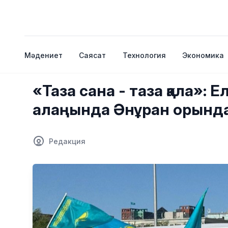
Мәдениет
Саясат
Технология
Экономика
«Таза сана - таза қала»
алаңында Әнұран орында
Редакция