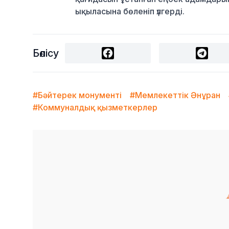
ықыласына бөленіп үлгерді.
Бөлісу
#Бәйтерек монументі
#Мемлекеттік Әнұран
#Коммуналдық қызметкерлер