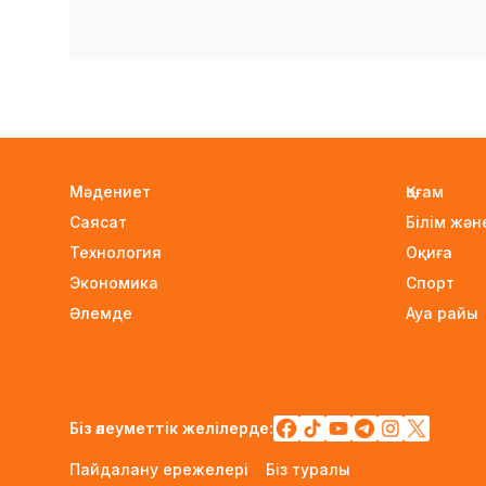
Мәдениет
Қоғам
Саясат
Білім жә
Технология
Оқиға
Экономика
Спорт
Әлемде
Ауа райы
Біз әлеуметтік желілерде:
Пайдалану ережелері
Біз туралы