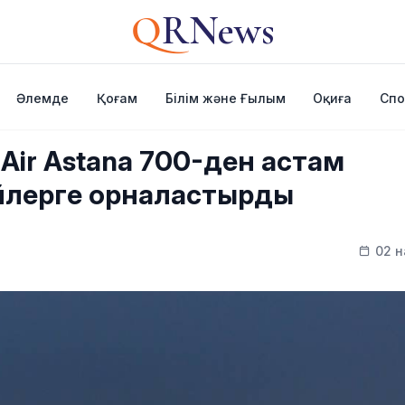
Q
RNews
Әлемде
Қоғам
Білім және Ғылым
Оқиға
Спо
 Air Astana 700-ден астам
йлерге орналастырды
02 н