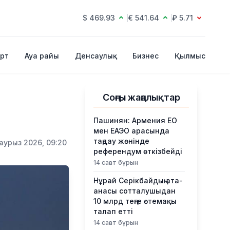
$ 469.93
€ 541.64
₽ 5.71
рт
Ауа райы
Денсаулық
Бизнес
Қылмыс
Соңғы жаңалықтар
Пашинян: Армения ЕО
мен ЕАЭО арасында
таңдау жөнінде
аурыз 2026, 09:20
референдум өткізбейді
14 сағат бұрын
Нұрай Серікбайдың ата-
анасы сотталушыдан
10 млрд теңге өтемақы
талап етті
14 сағат бұрын