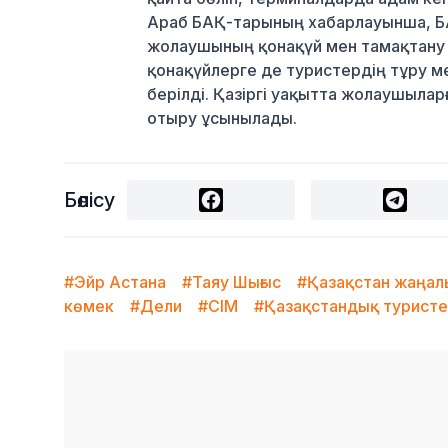
Араб БАҚ-тарының хабарлауынша, БАӘ
жолаушының қонақүй мен тамақтану 
қонақүйлерге де туристердің тұру м
берілді. Қазіргі уақытта жолаушылар
отыру ұсынылады.
Бөлісу
#Эйр Астана
#Таяу Шығыс
#Қазақстан жаңа
көмек
#Дели
#СІМ
#Қазақстандық турист