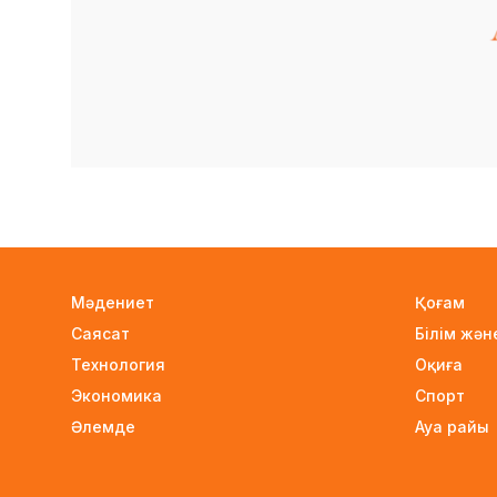
Мәдениет
Қоғам
Саясат
Білім жә
Технология
Оқиға
Экономика
Спорт
Әлемде
Ауа райы