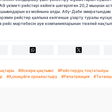
 үкіметі рейстері кейінге шегерілген 20,2 мыңнан ас
шығындарын өз мойнына алды. Абу-Даби эмиратындағы
ерзімін рейстер қалпына келгенше ұзарту туралы нұсқа
ға рейс мәртебесін әуе компанияларынан тікелей нақты
лықтары
#Әскери қақтығыс
#Рейстердің тоқтатылуы
ер
#Қонақүйге орналастыру
#Репатриация
#Төтенше