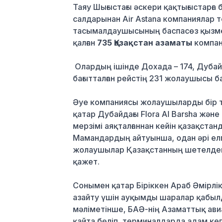
Таяу Шығыстағы әскери қақтығыстарғ
салдарынан Air Astana компаниялар 
тасымалдаушысының баспасөз қызметі
қалған
735 Қазақстан азаматы
компан
Олардың ішінде Дохада – 174, Дубай
бағытталған рейстің 231 жолаушысы б
Әуе компаниясы жолаушыларды бір тә
қатар Дубайдағы Flora Al Barsha және
мерзімі аяқталғаннан кейін қазақста
Мамандардың айтуынша, одан әрі ел
жолаушылар Қазақстанның шетелдегі
қажет.
Сонымен қатар Біріккен Араб Әмірлік
азайту үшін ауқымды шаралар қабыл
мәліметінше, БАӘ-нің Азаматтық ав
қайта бөліп, терминалдарда адам ке