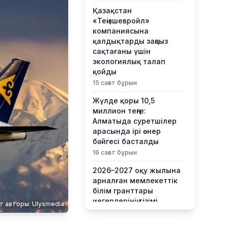
Қазақстан
«Теңізшевройл»
компаниясына
қалдықтарды заңсыз
сақтағаны үшін
экологиялық талап
қойды
15 сағат бұрын
Жүлде қоры 10,5
миллион теңге:
Алматыда суретшілер
арасында ірі өнер
бәйгесі басталды
16 сағат бұрын
2026–2027 оқу жылына
арналған мемлекеттік
білім гранттары
иегерлерінің тізімі
т авторы: Ulysmedia
жарияланды
17 сағат бұрын