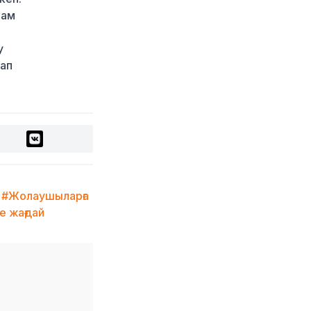
қойды
там
21 сағат бұрын
Қыркүйектен бастап
у
көлік әкелуге
лап
қойылатын талаптар
күшейеді
21 сағат бұрын
УЕФА: Инфантиноға
сенім жоғалды, бойкот
күшінде қалады
21 сағат бұрын
«Өзімізге де керек»:
#Жолаушыларға
Трамп Украинаға қару
 жағдай
жеткізу туралы айтты
22 сағат бұрын
Алматыда ірі көлемде
синтетикалық есірткі
тасымалдаған күдікті
ұсталды