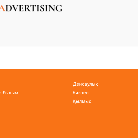
Денсаулық
не Ғылым
Бизнес
Қылмыс