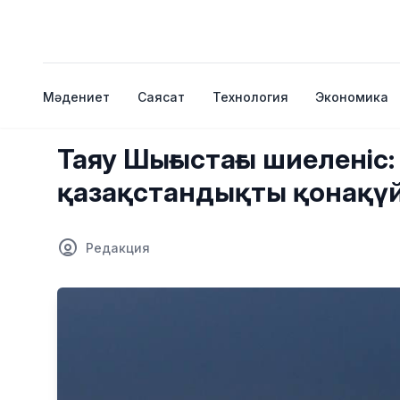
Мәдениет
Саясат
Технология
Экономика
Таяу Шығыстағы шиеленіс:
қазақстандықты қонақү
Редакция