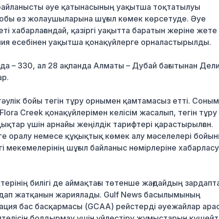
а байланысты әуе қатынасының уақытша тоқтатылуы
тобы өз жолаушыларына шұғыл көмек көрсетуде. Әуе
 хабарлағандай, қазіргі уақытта баратын жеріне жете
ия есебінен уақытша қонақүйлерге орналастырылды.
да – 330, ал 28 ақпанда Алматы – Дубай бағытынан Дел
ар.
улік бойы тегін тұру орнымен қамтамасыз етті. Соны
 Flora Creek қонақүйлерімен келісім жасалып, тегін тұру
ндықтар үшін арнайы жеңілдік тарифтері қарастырылған.
ге оралу немесе құқықтық көмек алу мәселелері бойы
 мекемелерінің шұғыл байланыс нөмірлеріне хабарлас
терінің билігі де аймақтағы төтенше жағдайдың зардап
дап жатқанын жариялады. Gulf News басылымының
иация бас басқармасы (GCAA) рейстерді әуежайлар ара
птелісін болдырмау үшін үйлестіру жұмыстарын күшейт