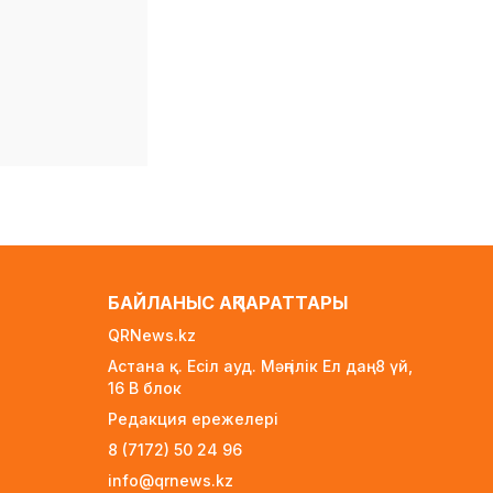
22 сағат бұрын
ERG-дегі мемлекеттің 40
пайыз үлесі «Самұрық-
Қазынаға» өтті
22 сағат бұрын
Канье Уэст концерті
қарсаңында алаяқтар
жалған билет сата
бастаған
22 сағат бұрын
Қазақстанда алғаш рет
БАЙЛАНЫС АҚПАРАТТАРЫ
жолаушы мінген
аэротакси көкке
QRNews.kz
көтерілді
Астана қ. Есіл ауд. Мәңгілік Ел даң. 8 үй,
1 күн бұрын
16 B блок
Reuters: КҚК мұнай
Редакция ережелері
тиеуді қайта-қайта
8 (7172) 50 24 96
тоқтатуға мәжбүр
info@qrnews.kz
1 күн бұрын