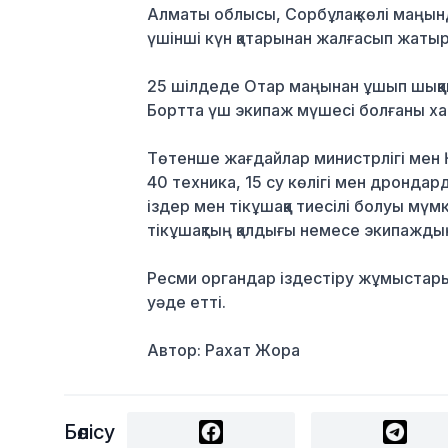
Алматы облысы, Сорбұлақ көлі маңын
үшінші күн қатарынан жалғасып жаты
25 шілдеде Отар маңынан ұшып шыққан
Бортта үш экипаж мүшесі болғаны х
Төтенше жағдайлар министрлігі мен Қ
40 техника, 15 су көлігі мен дронда
іздер мен тікұшаққа тиесілі болуы мү
тікұшақтың қалдығы немесе экипаждың
Ресми органдар іздестіру жұмыстары
уәде етті.
Автор: Рахат Жора
Бөлісу