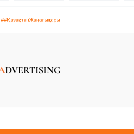
##ҚазақстанЖаңалықтары