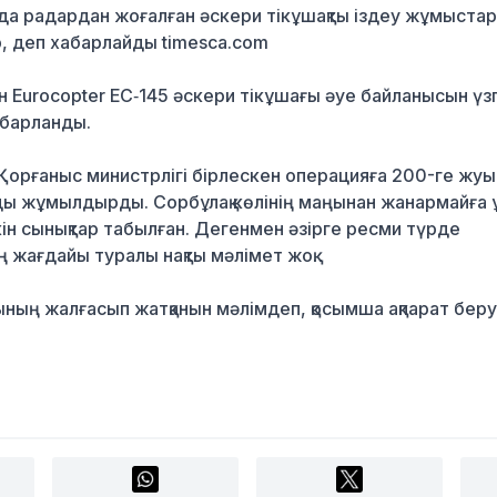
да радардан жоғалған әскери тікұшақты іздеу жұмыста
р, деп хабарлайды timesca.com
 Eurocopter EC‑145 әскери тікұшағы әуе байланысын үзг
абарланды.
орғаныс министрлігі бірлескен операцияға 200-ге жуық
рды жұмылдырды. Сорбұлақ көлінің маңынан жанармайға ұ
мкін сынықтар табылған. Дегенмен әзірге ресми түрде
 жағдайы туралы нақты мәлімет жоқ.
ның жалғасып жатқанын мәлімдеп, қосымша ақпарат беру