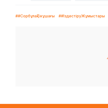
##СорбұлақТікұшағы
##ІздестіруЖұмыстары