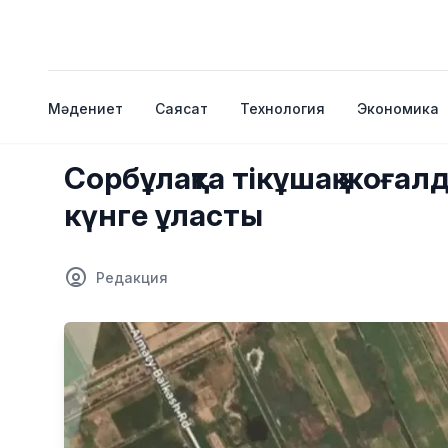
Мәдениет
Саясат
Технология
Экономика
Сорбұлақта тікұшақ жоғал
күнге ұласты
Редакция