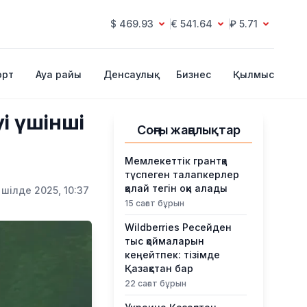
$ 469.93
€ 541.64
₽ 5.71
орт
Ауа райы
Денсаулық
Бизнес
Қылмыс
і үшінші
Соңғы жаңалықтар
Мемлекеттік грантқа
түспеген талапкерлер
қалай тегін оқи алады
 шілде 2025, 10:37
15 сағат бұрын
Wildberries Ресейден
тыс қоймаларын
кеңейтпек: тізімде
Қазақстан бар
22 сағат бұрын