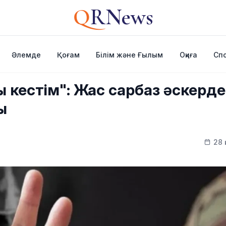
Q
RNews
Әлемде
Қоғам
Білім және Ғылым
Оқиға
Сп
кестім": Жас сарбаз әскерде
ы
28 