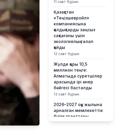
11 сағат бұрын
Қазақстан
«Теңізшевройл»
компаниясына
қалдықтарды заңсыз
сақтағаны үшін
экологиялық талап
қойды
12 сағат бұрын
Жүлде қоры 10,5
миллион теңге:
Алматыда суретшілер
арасында ірі өнер
бәйгесі басталды
13 сағат бұрын
2026–2027 оқу жылына
арналған мемлекеттік
білім гранттары
иегерлерінің тізімі
жарияланды