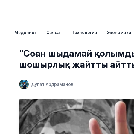
Мәдениет
Саясат
Технология
Экономика
"Соған шыдамай қолымды 
шошырлық жайтты айтт
Дулат Абдраманов