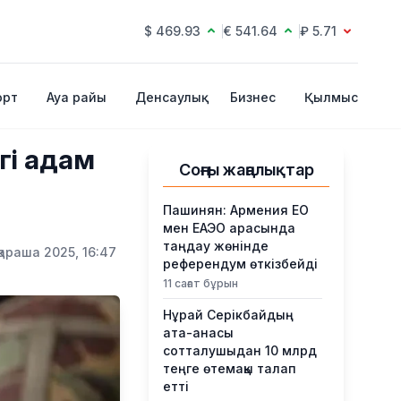
$ 469.93
€ 541.64
₽ 5.71
орт
Ауа райы
Денсаулық
Бизнес
Қылмыс
гі адам
Соңғы жаңалықтар
Пашинян: Армения ЕО
мен ЕАЭО арасында
таңдау жөнінде
қараша 2025, 16:47
референдум өткізбейді
11 сағат бұрын
Нұрай Серікбайдың
ата-анасы
сотталушыдан 10 млрд
теңге өтемақы талап
етті