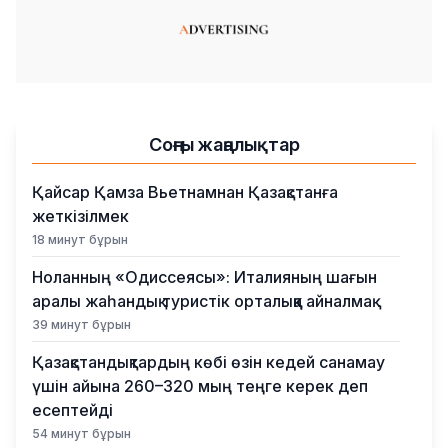
Соңғы жаңалықтар
Қайсар Қамза Вьетнамнан Қазақстанға
жеткізілмек
18 минут бұрын
Ноланның «Одиссеясы»: Италияның шағын
аралы жаһандық туристік орталыққа айналмақ
39 минут бұрын
Қазақстандықтардың көбі өзін кедей санамау
үшін айына 260–320 мың теңге керек деп
есептейді
54 минут бұрын