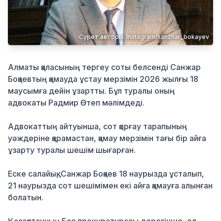
Қылмыс
Сурет авторы: Instagram/sanzhar_bokayev
Алматы қаласының тергеу соты белсенді Санжар
Боқаевтың қамауда ұстау мерзімін 2026 жылғы 18
маусымға дейін ұзартты. Бұл туралы оның
адвокаты Радмир Өтеп мәлімдеді.
Адвокаттың айтуынша, сот қорғау тарапының
уәждеріне қарамастан, қамау мерзімін тағы бір айға
ұзарту туралы шешім шығарған.
Еске салайық, Санжар Боқаев 18 наурызда ұсталып,
21 наурызда сот шешімімен екі айға қамауға алынған
болатын.