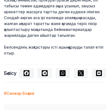
Қазақстанның Бас прокуратурасы дерегінше, ол
табысы төмен адамдарға ақша ұсынып, заңсыз
әрекеттер жасауға тартты деген күдікке ілінген.
Сондай-ақ оған аса ірі көлемде алаяқтық жасады,
жалған ақпарат таратты және қоғамда теріс пікір
қалыптастыру мақсатында бейнематериалдар
жариялады деген айыптар тағылған.
Белсендінің жақтастары істі ашық қарауды талап етіп
отыр.
Бөлісу
#Санжар Боқаев