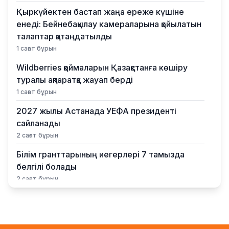
Қыркүйектен бастап жаңа ереже күшіне
енеді: Бейнебақылау камераларына қойылатын
талаптар қатаңдатылды
1 сағат бұрын
Wildberries қоймаларын Қазақстанға көшіру
туралы ақпаратқа жауап берді
1 сағат бұрын
2027 жылы Астанада УЕФА президенті
сайланады
2 сағат бұрын
Білім гранттарының иегерлері 7 тамызда
белгілі болады
2 сағат бұрын
Тоқаев «Бәйтерек» холдингінің басшысына
баспананың қолжетімділігін арттыруды
тапсырды