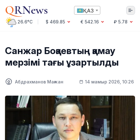
Q
RNews
ҚАЗ
26.6°C
$ 469.85
€ 542.16
₽ 5.78
Алматы
Санжар Боқаевтың қамау
мерзімі тағы ұзартылды
Мәдениет
Саясат
Абдрахманов Мағжан
14 мамыр 2026, 10:26
Технология
Экономика
Әлемде
Қоғам
Білім және Ғылым
Оқиға
Спорт
Ауа райы
Денсаулық
Бизнес