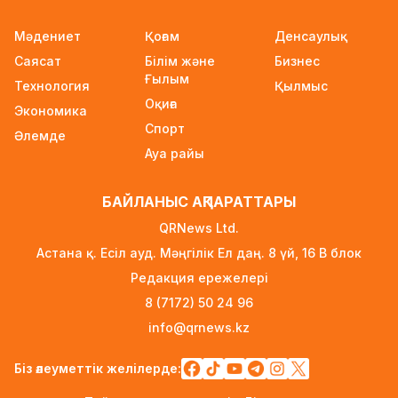
18 сағат бұрын
Мәдениет
Қоғам
Денсаулық
Жастардан банк карталарын сатып алып,
Саясат
Білім және
Бизнес
интернет-алаяқтарға өткізген күдікті ұсталды
Ғылым
Технология
19 сағат бұрын
Қылмыс
Оқиға
Экономика
Алматының Ақжар шағынауданында 36
Спорт
Әлемде
шақырым жолға асфальт төселді
Ауа райы
19 сағат бұрын
Рақымшылық аясында қанша адам босатылды?
БАЙЛАНЫС АҚПАРАТТАРЫ
20 сағат бұрын
QRNews Ltd.
АҚШ пен Иран Ормуз бұғазы бойынша
Астана қ. Есіл ауд. Мәңгілік Ел даң. 8 үй, 16 B блок
келісімге келуге жақын
Редакция ережелері
21 сағат бұрын
8 (7172) 50 24 96
Белгілі режиссер Ардақ Әмірқұлов өмірден өтті
info@qrnews.kz
23 сағат бұрын
Біз әлеуметтік желілерде:
Министрлік қазақстандық жүргізушілерге