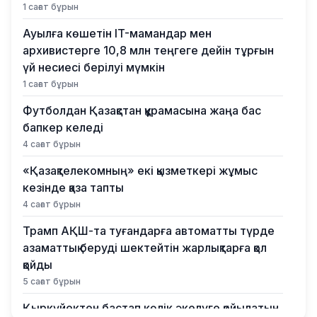
1 сағат бұрын
Ауылға көшетін IT-мамандар мен
архивистерге 10,8 млн теңгеге дейін тұрғын
үй несиесі берілуі мүмкін
1 сағат бұрын
Футболдан Қазақстан құрамасына жаңа бас
бапкер келеді
4 сағат бұрын
«Қазақтелекомның» екі қызметкері жұмыс
кезінде қаза тапты
4 сағат бұрын
Трамп АҚШ-та туғандарға автоматты түрде
азаматтық беруді шектейтін жарлықтарға қол
қойды
5 сағат бұрын
Қыркүйектен бастап көлік әкелуге қойылатын