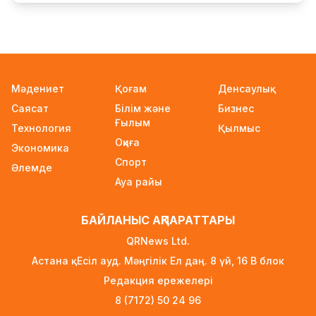
талаптар күшейеді
5 сағат бұрын
УЕФА: Инфантиноға сенім жоғалды, бойкот
күшінде қалады
5 сағат бұрын
Мәдениет
Қоғам
Денсаулық
Саясат
Білім және
Бизнес
«Өзімізге де керек»: Трамп Украинаға қару
Ғылым
жеткізу туралы айтты
Технология
Қылмыс
Оқиға
6 сағат бұрын
Экономика
Спорт
Әлемде
Алматыда ірі көлемде синтетикалық есірткі
Ауа райы
тасымалдаған күдікті ұсталды
6 сағат бұрын
БАЙЛАНЫС АҚПАРАТТАРЫ
ERG-дегі мемлекеттің 40 пайыз үлесі
QRNews Ltd.
«Самұрық-Қазынаға» өтті
Астана қ. Есіл ауд. Мәңгілік Ел даң. 8 үй, 16 B блок
6 сағат бұрын
Редакция ережелері
Канье Уэст концерті қарсаңында алаяқтар
8 (7172) 50 24 96
жалған билет сата бастаған