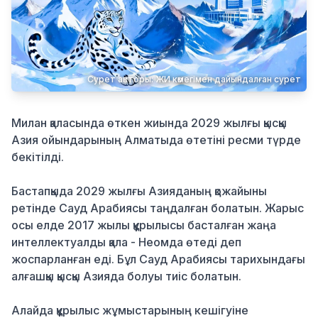
Қылмыс
Сурет авторы: ЖИ көмегімен дайындалған сурет
Милан қаласында өткен жиында 2029 жылғы қысқы
Азия ойындарының Алматыда өтетіні ресми түрде
бекітілді.
Бастапқыда 2029 жылғы Азияданың қожайыны
ретінде Сауд Арабиясы таңдалған болатын. Жарыс
осы елде 2017 жылы құрылысы басталған жаңа
интеллектуалды қала - Неомда өтеді деп
жоспарланған еді. Бұл Сауд Арабиясы тарихындағы
алғашқы қысқы Азияда болуы тиіс болатын.
Алайда құрылыс жұмыстарының кешігуіне