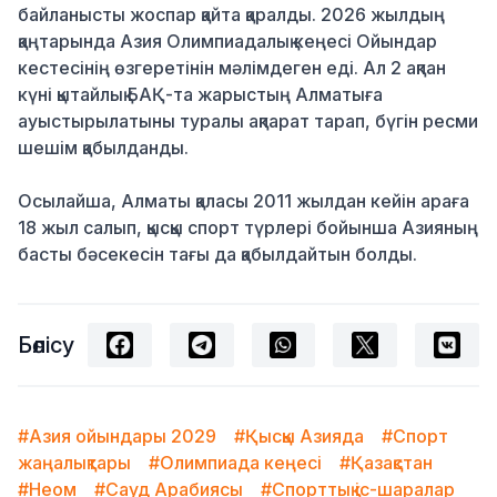
байланысты жоспар қайта қаралды. 2026 жылдың
қаңтарында Азия Олимпиадалық кеңесі Ойындар
кестесінің өзгеретінін мәлімдеген еді. Ал 2 ақпан
күні қытайлық БАҚ-та жарыстың Алматыға
ауыстырылатыны туралы ақпарат тарап, бүгін ресми
шешім қабылданды.
Осылайша, Алматы қаласы 2011 жылдан кейін араға
18 жыл салып, қысқы спорт түрлері бойынша Азияның
басты бәсекесін тағы да қабылдайтын болды.
Бөлісу
#Азия ойындары 2029
#Қысқы Азияда
#Спорт
жаңалықтары
#Олимпиада кеңесі
#Қазақстан
#Неом
#Сауд Арабиясы
#Спорттық іс-шаралар