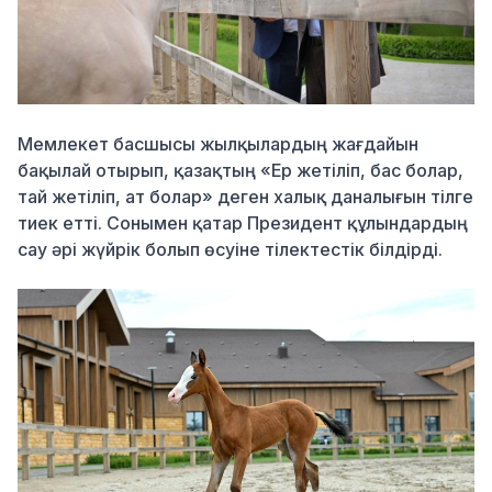
Мемлекет басшысы жылқылардың жағдайын
бақылай отырып, қазақтың «Ер жетіліп, бас болар,
тай жетіліп, ат болар» деген халық даналығын тілге
тиек етті. Сонымен қатар Президент құлындардың
сау әрі жүйрік болып өсуіне тілектестік білдірді.