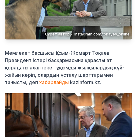
Қылмыс
Сурет авторы: instagram.com/tokayev_online
Мемлекет басшысы Қасым-Жомарт Тоқаев
Президент істері басқармасына қарасты ат
қорадағы ахалтеке тұқымды жылқылардың күй-
жайын көріп, олардың ұсталу шарттарымен
танысты, деп
хабарлайды
kazinform.kz.