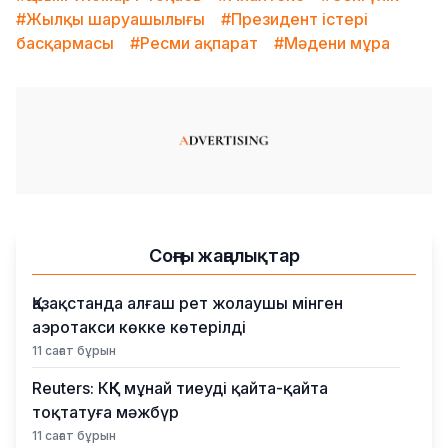
#Жылқы шаруашылығы
#Президент істері
басқармасы
#Ресми ақпарат
#Мәдени мұра
Соңғы жаңалықтар
Қазақстанда алғаш рет жолаушы мінген
аэротакси көкке көтерілді
11 сағат бұрын
Reuters: КҚК мұнай тиеуді қайта-қайта
тоқтатуға мәжбүр
11 сағат бұрын