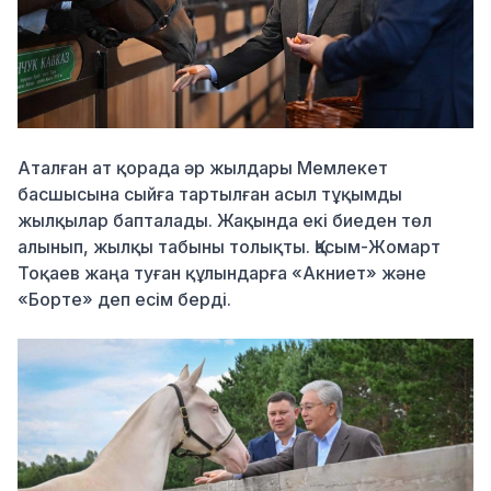
Аталған ат қорада әр жылдары Мемлекет
басшысына сыйға тартылған асыл тұқымды
жылқылар бапталады. Жақында екі биеден төл
алынып, жылқы табыны толықты. Қасым-Жомарт
Тоқаев жаңа туған құлындарға «Акниет» және
«Борте» деп есім берді.