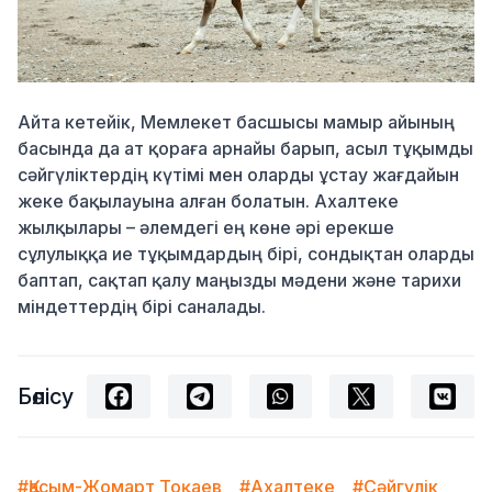
Айта кетейік, Мемлекет басшысы мамыр айының
басында да ат қораға арнайы барып, асыл тұқымды
сәйгүліктердің күтімі мен оларды ұстау жағдайын
жеке бақылауына алған болатын. Ахалтеке
жылқылары – әлемдегі ең көне әрі ерекше
сұлулыққа ие тұқымдардың бірі, сондықтан оларды
баптап, сақтап қалу маңызды мәдени және тарихи
міндеттердің бірі саналады.
Бөлісу
#Қасым-Жомарт Тоқаев
#Ахалтеке
#Сәйгүлік