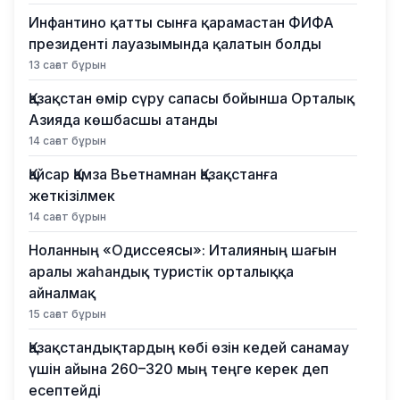
Инфантино қатты сынға қарамастан ФИФА
президенті лауазымында қалатын болды
13 сағат бұрын
Қазақстан өмір сүру сапасы бойынша Орталық
Азияда көшбасшы атанды
14 сағат бұрын
Қайсар Қамза Вьетнамнан Қазақстанға
жеткізілмек
14 сағат бұрын
Ноланның «Одиссеясы»: Италияның шағын
аралы жаһандық туристік орталыққа
айналмақ
15 сағат бұрын
Қазақстандықтардың көбі өзін кедей санамау
үшін айына 260–320 мың теңге керек деп
есептейді