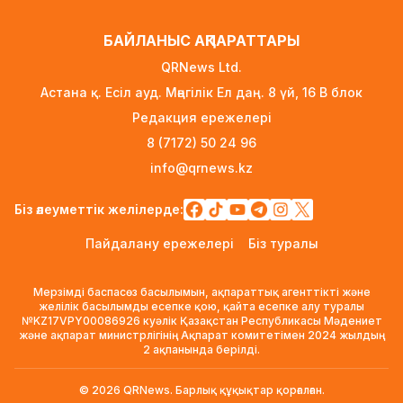
1 күн бұрын
БАЙЛАНЫС АҚПАРАТТАРЫ
Футболдан Қазақстан құрамасына жаңа бас
QRNews Ltd.
бапкер келеді
Астана қ. Есіл ауд. Мәңгілік Ел даң. 8 үй, 16 B блок
1 күн бұрын
Редакция ережелері
«Қазақтелекомның» екі қызметкері жұмыс
8 (7172) 50 24 96
кезінде қаза тапты
info@qrnews.kz
1 күн бұрын
Трамп АҚШ-та туғандарға автоматты түрде
Біз әлеуметтік желілерде:
азаматтық беруді шектейтін жарлықтарға
Пайдалану ережелері
Біз туралы
қол қойды
1 күн бұрын
Мерзімді баспасөз басылымын, ақпараттық агенттікті және
Қыркүйектен бастап көлік әкелуге қойылатын
желілік басылымды есепке қою, қайта есепке алу туралы
№KZ17VPY00086926 куәлік Қазақстан Республикасы Мәдениет
талаптар күшейеді
және ақпарат министрлігінің Ақпарат комитетімен 2024 жылдың
1 күн бұрын
2 ақпанында берілді.
УЕФА: Инфантиноға сенім жоғалды, бойкот
© 2026 QRNews. Барлық құқықтар қорғалған.