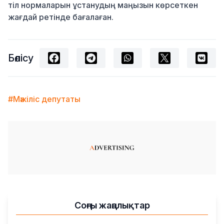
тіл нормаларын ұстанудың маңызын көрсеткен
жағдай ретінде бағалаған.
Бөлісу
#Мәжіліс депутаты
Соңғы жаңалықтар