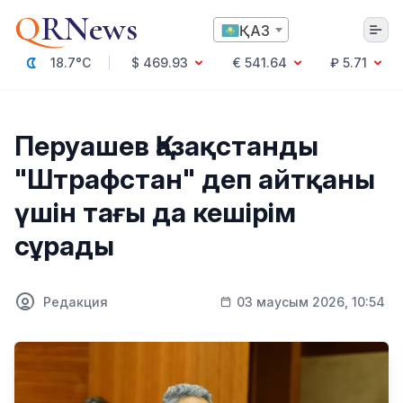
Q
RNews
ҚАЗ
18.7°C
$ 469.93
€ 541.64
₽ 5.71
Алматы
Перуашев Қазақстанды
"Штрафстан" деп айтқаны
Мәдениет
үшін тағы да кешірім
Саясат
сұрады
Технология
Экономика
Әлемде
Қоғам
Редакция
03 маусым 2026, 10:54
Білім және Ғылым
Оқиға
Спорт
Ауа райы
Денсаулық
Бизнес