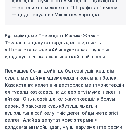
қабылдап, жұмыс істеуіміз қажет. Қазақстан
— өркениетті мемлекет, “Штрафстан” емес»,
— деді Перуашев Мәжіліс кулуарында.
Бұл мәлімдеме Президент Қасым-Жомарт
Тоқаевтың депутаттардың елге қатысты
«Штрафстан» және «Айыппұлстан» атауларын
қолдануын сынға алғанынан кейін айтылды.
Перуашев бұған дейін де бұл сөзі үшін кешірім
сұрап, мұндай мәлімдемелердің қоғамнан бөлек,
Қазақстанға келетін инвесторлар мен туристердің
ел туралы көзқарасына да әсер етуі мүмкін екенін
айтқан. Оның сөзінше, ол жауапкершілік болуы
керек, бірақ жаза құқықбұзушылықтың
ауырлығына сай келуі тиіс деген ойды жеткізгісі
келген. Алайда депутат «сәтсіз термин»
қолданғанын мойындап, мұны парламентте ресми