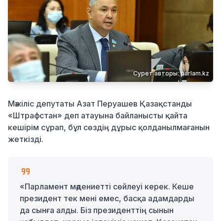
Қылмыс
Сурет авторы: parlam.kz
Мәжіліс депутаты Азат Перуашев Қазақстанды
«Штрафстан» деп атауына байланысты қайта
кешірім сұрап, бұл сөздің дұрыс қолданылмағанын
жеткізді.
«Парламент мәдениетті сөйлеуі керек. Кеше
президент тек мені емес, басқа адамдарды
да сынға алды. Біз президенттің сынын