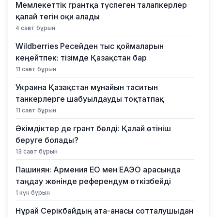
Мемлекеттік грантқа түспеген талапкерлер
қалай тегін оқи алады
4 сағат бұрын
Wildberries Ресейден тыс қоймаларын
кеңейтпек: тізімде Қазақстан бар
11 сағат бұрын
Украина Қазақстан мұнайын таситын
танкерлерге шабуылдауды тоқтатпақ
11 сағат бұрын
Әкімдіктер де грант бөлді: Қалай өтініш
беруге болады?
13 сағат бұрын
Пашинян: Армения ЕО мен ЕАЭО арасында
таңдау жөнінде референдум өткізбейді
1 күн бұрын
Нұрай Серікбайдың ата-анасы сотталушыдан