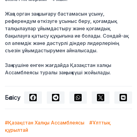
Жаңа орган заң шығару бастамасын ұсыну,
референдум өткізуге ұсыныс беру, қоғамдық
талқылаулар ұйымдастыру және қоғамдық
бақылауға қатысу құқығына ие болады. Сондай-ақ
ол әлемдік және дәстүрлі діндер лидерлерінің
съезін ұйымдастырумен айналысады.
Заң күшіне енген жағдайда
Қазақстан халқы
Ассамблеясы
туралы заңның күші жойылады.
Бөлісу
#Қазақстан Халқы Ассамблеясы
#Ұлттық
құрылтай