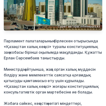
Қылмыс
Сурет авторы: informburo.kz
Парламент палаталарының бірлескен отырысында
«Қазақстан халық кеңесі» туралы конституциялық
заң жобасы бірінші оқылымда мақұлданды. Құжатты
Ерлан Сәрсембаев
таныстырды.
Министрдің айтуынша, жаңа орган халық мүддесін
білдіру және мемлекеттік саясатқа қоғамдық
қатысуды қамтамасыз ету үшін құрылады.
«Қазақстан халық кеңесі» жоғары конституциялық
консультативтік орган мәртебесіне ие болады.
Жобаға сәйкес, кеңестің негізгі міндеттері,