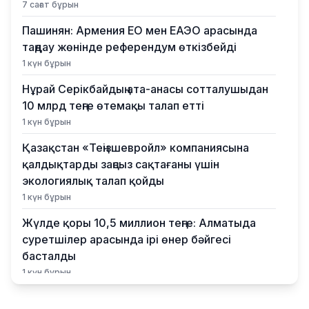
7 сағат бұрын
Пашинян: Армения ЕО мен ЕАЭО арасында
таңдау жөнінде референдум өткізбейді
1 күн бұрын
Нұрай Серікбайдың ата-анасы сотталушыдан
10 млрд теңге өтемақы талап етті
1 күн бұрын
Қазақстан «Теңізшевройл» компаниясына
қалдықтарды заңсыз сақтағаны үшін
экологиялық талап қойды
1 күн бұрын
Жүлде қоры 10,5 миллион теңге: Алматыда
суретшілер арасында ірі өнер бәйгесі
басталды
1 күн бұрын
2026–2027 оқу жылына арналған