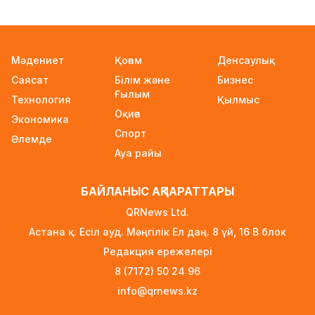
мемлекеттік білім гранттары иегерлерінің
тізімі жарияланды
1 күн бұрын
Мәдениет
Қоғам
Денсаулық
Ауылға көшетін IT-мамандар мен
Саясат
Білім және
Бизнес
архивистерге 10,8 млн теңгеге дейін тұрғын үй
Ғылым
несиесі берілуі мүмкін
Технология
Қылмыс
Оқиға
1 күн бұрын
Экономика
Спорт
Әлемде
Футболдан Қазақстан құрамасына жаңа бас
Ауа райы
бапкер келеді
1 күн бұрын
БАЙЛАНЫС АҚПАРАТТАРЫ
«Қазақтелекомның» екі қызметкері жұмыс
QRNews Ltd.
кезінде қаза тапты
Астана қ. Есіл ауд. Мәңгілік Ел даң. 8 үй, 16 B блок
1 күн бұрын
Редакция ережелері
Трамп АҚШ-та туғандарға автоматты түрде
8 (7172) 50 24 96
азаматтық беруді шектейтін жарлықтарға
info@qrnews.kz
қол қойды
1 күн бұрын