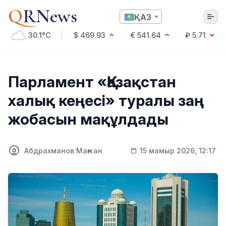
Q
RNews
ҚАЗ
30.1°C
$ 469.93
€ 541.64
₽ 5.71
Алматы
Парламент «Қазақстан
халық кеңесі» туралы заң
Мәдениет
жобасын мақұлдады
Саясат
Технология
Экономика
Абдрахманов Мағжан
15 мамыр 2026, 12:17
Әлемде
Қоғам
Білім және Ғылым
Оқиға
Спорт
Ауа райы
Денсаулық
Бизнес