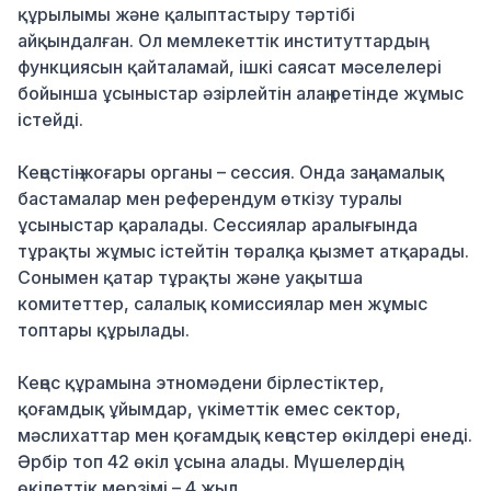
құрылымы және қалыптастыру тәртібі
айқындалған. Ол мемлекеттік институттардың
функциясын қайталамай, ішкі саясат мәселелері
бойынша ұсыныстар әзірлейтін алаң ретінде жұмыс
істейді.
Кеңестің жоғары органы – сессия. Онда заңнамалық
бастамалар мен референдум өткізу туралы
ұсыныстар қаралады. Сессиялар аралығында
тұрақты жұмыс істейтін төралқа қызмет атқарады.
Сонымен қатар тұрақты және уақытша
комитеттер, салалық комиссиялар мен жұмыс
топтары құрылады.
Кеңес құрамына этномәдени бірлестіктер,
қоғамдық ұйымдар, үкіметтік емес сектор,
мәслихаттар мен қоғамдық кеңестер өкілдері енеді.
Әрбір топ 42 өкіл ұсына алады. Мүшелердің
өкілеттік мерзімі – 4 жыл.