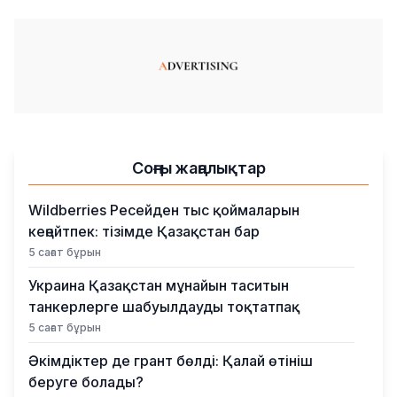
Соңғы жаңалықтар
Wildberries Ресейден тыс қоймаларын
кеңейтпек: тізімде Қазақстан бар
5 сағат бұрын
Украина Қазақстан мұнайын таситын
танкерлерге шабуылдауды тоқтатпақ
5 сағат бұрын
Әкімдіктер де грант бөлді: Қалай өтініш
беруге болады?