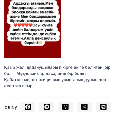
Қазір желі қолданушылары пікірге екіге бөлінген: бір
бөлігі Мұқанованы қолдаса, енді бір бөлігі
Қабатовтың өз позициясын ұсынғанын дұрыс деп
есептеп отыр.
Бөлісу