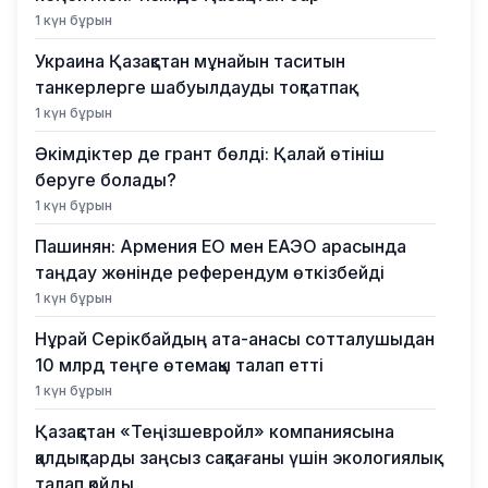
1 күн бұрын
Украина Қазақстан мұнайын таситын
танкерлерге шабуылдауды тоқтатпақ
1 күн бұрын
Әкімдіктер де грант бөлді: Қалай өтініш
беруге болады?
1 күн бұрын
Пашинян: Армения ЕО мен ЕАЭО арасында
таңдау жөнінде референдум өткізбейді
1 күн бұрын
Нұрай Серікбайдың ата-анасы сотталушыдан
10 млрд теңге өтемақы талап етті
1 күн бұрын
Қазақстан «Теңізшевройл» компаниясына
қалдықтарды заңсыз сақтағаны үшін экологиялық
талап қойды