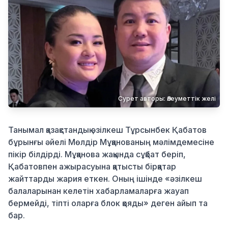
Қылмыс
Сурет авторы: Әлеуметтік желі
Танымал қазақстандық әзілкеш Тұрсынбек Қабатов
бұрынғы әйелі Мөлдір Мұқанованың мәлімдемесіне
пікір білдірді. Мұқанова жақында сұқбат беріп,
Қабатовпен ажырасуына қатысты бірқатар
жайттарды жария еткен. Оның ішінде «әзілкеш
балаларынан келетін хабарламаларға жауап
бермейді, тіпті оларға блок қояды» деген айып та
бар.