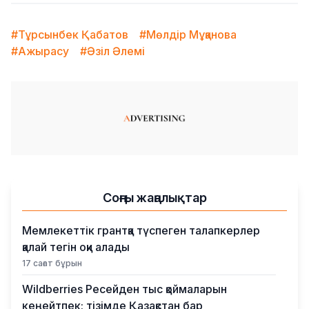
#Тұрсынбек Қабатов
#Мөлдір Мұқанова
#Ажырасу
#Әзіл Әлемі
Соңғы жаңалықтар
Мемлекеттік грантқа түспеген талапкерлер
қалай тегін оқи алады
17 сағат бұрын
Wildberries Ресейден тыс қоймаларын
кеңейтпек: тізімде Қазақстан бар