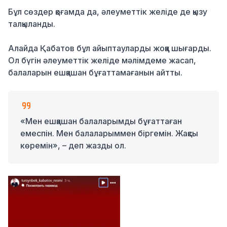
Бұл сөздер қоғамда да, әлеуметтік желіде де қызу
талқыланды.
Алайда Қабатов бұл айыптауларды жоққа шығарды.
Ол бүгін әлеуметтік желіде мәлімдеме жасап,
балаларын ешқашан бұғаттамағанын айтты.
«Мен ешқашан балаларымды бұғаттаған
емеспін. Мен балаларыммен біргемін. Жақсы
көремін», – деп жазды ол.