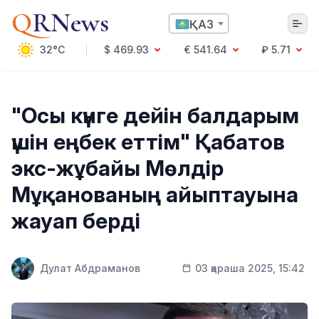
Q
RNews
ҚАЗ
32°C
$ 469.93
€ 541.64
₽ 5.71
Алматы
"Осы күнге дейін балдарым
үшін еңбек еттім" Қабатов
Мәдениет
экс-жұбайы Мөлдір
Саясат
Мұқанованың айыптауына
Технология
Экономика
жауап берді
Әлемде
Қоғам
Білім және Ғылым
Оқиға
Дулат Абдраманов
03 қараша 2025, 15:42
Спорт
Ауа райы
Денсаулық
Бизнес