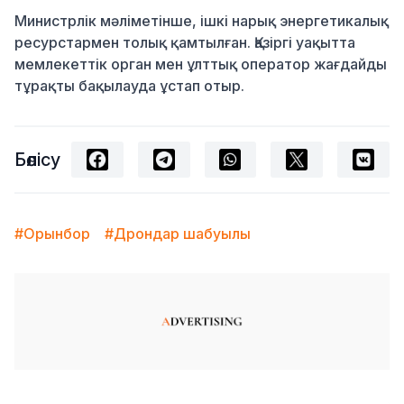
Министрлік мәліметінше, ішкі нарық энергетикалық
ресурстармен толық қамтылған. Қазіргі уақытта
мемлекеттік орган мен ұлттық оператор жағдайды
тұрақты бақылауда ұстап отыр.
Бөлісу
#Орынбор
#Дрондар шабуылы