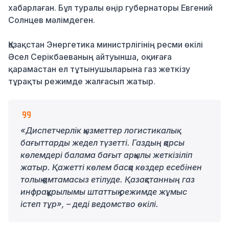
хабарлаған. Бұл туралы өңір губернаторы Евгений
Солнцев мәлімдеген.
Қазақстан Энергетика министрлігінің ресми өкілі
Әсел Серікбаеваның айтуынша, оқиғаға
қарамастан ел тұтынушыларына газ жеткізу
тұрақты режимде жалғасып жатыр.
«Диспетчерлік қызметтер логистикалық
бағыттарды жедел түзетті. Газдың қарсы
көлемдері балама бағыт арқылы жеткізіліп
жатыр. Қажетті көлем басқа көздер есебінен
толық қамтамасыз етілуде. Қазақстанның газ
инфрақұрылымы штаттық режимде жұмыс
істеп тұр», – деді ведомство өкілі.