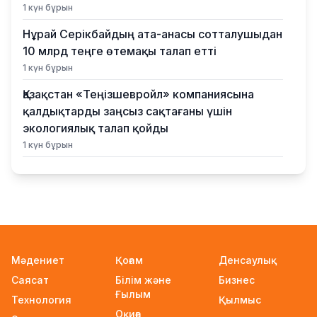
1 күн бұрын
Нұрай Серікбайдың ата-анасы сотталушыдан
10 млрд теңге өтемақы талап етті
1 күн бұрын
Қазақстан «Теңізшевройл» компаниясына
қалдықтарды заңсыз сақтағаны үшін
экологиялық талап қойды
1 күн бұрын
Жүлде қоры 10,5 миллион теңге: Алматыда
суретшілер арасында ірі өнер бәйгесі
басталды
1 күн бұрын
2026–2027 оқу жылына арналған
Мәдениет
Қоғам
Денсаулық
мемлекеттік білім гранттары иегерлерінің
Саясат
Білім және
Бизнес
тізімі жарияланды
Ғылым
Технология
2 күн бұрын
Қылмыс
Оқиға