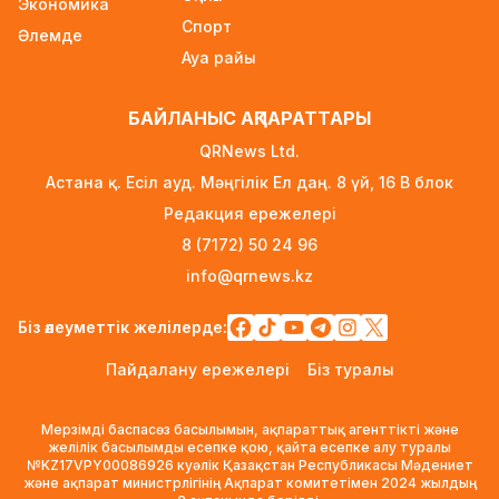
Экономика
Ауылға көшетін IT-мамандар мен
Спорт
Әлемде
архивистерге 10,8 млн теңгеге дейін тұрғын
Ауа райы
үй несиесі берілуі мүмкін
2 күн бұрын
БАЙЛАНЫС АҚПАРАТТАРЫ
Футболдан Қазақстан құрамасына жаңа бас
QRNews Ltd.
бапкер келеді
Астана қ. Есіл ауд. Мәңгілік Ел даң. 8 үй, 16 B блок
2 күн бұрын
Редакция ережелері
«Қазақтелекомның» екі қызметкері жұмыс
8 (7172) 50 24 96
кезінде қаза тапты
info@qrnews.kz
2 күн бұрын
Трамп АҚШ-та туғандарға автоматты түрде
Біз әлеуметтік желілерде:
азаматтық беруді шектейтін жарлықтарға
Пайдалану ережелері
Біз туралы
қол қойды
2 күн бұрын
Мерзімді баспасөз басылымын, ақпараттық агенттікті және
Қыркүйектен бастап көлік әкелуге қойылатын
желілік басылымды есепке қою, қайта есепке алу туралы
№KZ17VPY00086926 куәлік Қазақстан Республикасы Мәдениет
талаптар күшейеді
және ақпарат министрлігінің Ақпарат комитетімен 2024 жылдың
2 күн бұрын