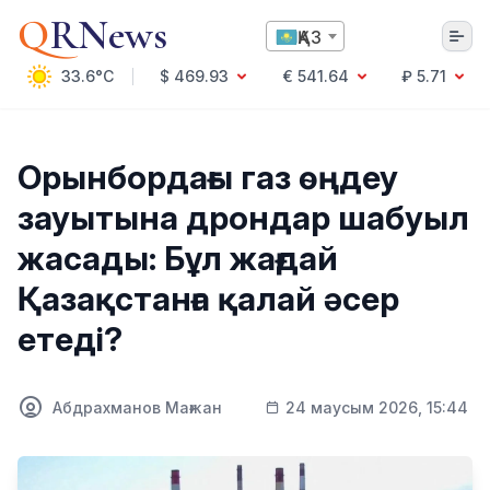
Q
RNews
ҚАЗ
33.6°C
$ 469.93
€ 541.64
₽ 5.71
Алматы
Орынбордағы газ өңдеу
зауытына дрондар шабуыл
Мәдениет
жасады: Бұл жағдай
Саясат
Қазақстанға қалай әсер
Технология
Экономика
етеді?
Әлемде
Қоғам
Білім және Ғылым
Оқиға
Абдрахманов Мағжан
24 маусым 2026, 15:44
Спорт
Ауа райы
Денсаулық
Бизнес