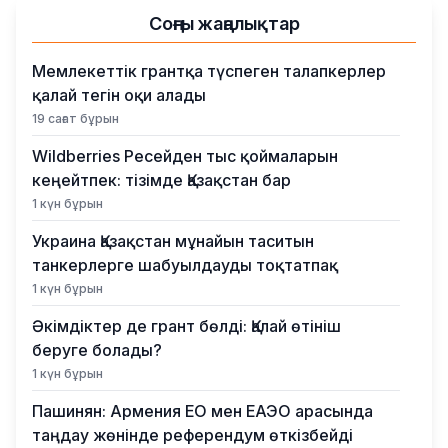
Соңғы жаңалықтар
Мемлекеттік грантқа түспеген талапкерлер
қалай тегін оқи алады
19 сағат бұрын
Wildberries Ресейден тыс қоймаларын
кеңейтпек: тізімде Қазақстан бар
1 күн бұрын
Украина Қазақстан мұнайын таситын
танкерлерге шабуылдауды тоқтатпақ
1 күн бұрын
Әкімдіктер де грант бөлді: Қалай өтініш
беруге болады?
1 күн бұрын
Пашинян: Армения ЕО мен ЕАЭО арасында
таңдау жөнінде референдум өткізбейді