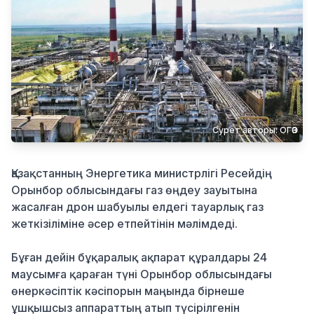
Қылмыс
Сурет авторы: ОГӨЗ
Қазақстанның Энергетика министрлігі Ресейдің
Орынбор облысындағы газ өңдеу зауытына
жасалған дрон шабуылы елдегі тауарлық газ
жеткізіліміне әсер етпейтінін мәлімдеді.
Бұған дейін бұқаралық ақпарат құралдары 24
маусымға қараған түні Орынбор облысындағы
өнеркәсіптік кәсіпорын маңында бірнеше
ұшқышсыз аппараттың атып түсірілгенін