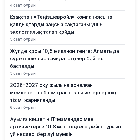
4 сағат бұрын
Қазақстан «Теңізшевройл» компаниясына
қалдықтарды заңсыз сақтағаны үшін
экологиялық талап қойды
5 сағат бұрын
Жүлде қоры 10,5 миллион теңге: Алматыда
суретшілер арасында ірі өнер бәйгесі
басталды
5 сағат бұрын
2026–2027 оқу жылына арналған
мемлекеттік білім гранттары иегерлерінің
тізімі жарияланды
6 сағат бұрын
Ауылға көшетін IT-мамандар мен
архивистерге 10,8 млн теңгеге дейін тұрғын
үй несиесі берілуі мүмкін