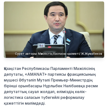
Қылмыс
Сурет авторы: Мәжілістің баспасөз қызметі/ Ж.Жұмабеков
Қазақстан Республикасы Парламенті Мәжілісінің
депутаты, «AMANAT» партиясы фракциясының
мүшесі Әбутәліп Мутәлі Премьер-Министрдің
бірінші орынбасары Нұрлыбек Нәлібаевқа ресми
депутаттық сауал жолдап, еліміздің көлік-
логистика саласын түбегейлі реформалау
қажеттігін мәлімдеді
.