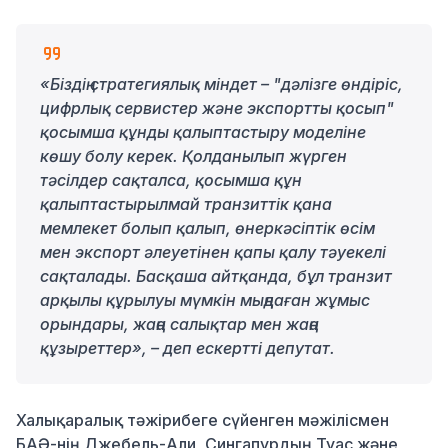
«Біздің стратегиялық міндет – "дәлізге өндіріс,
цифрлық сервистер және экспортты қосып"
қосымша құнды қалыптастыру моделіне
көшу болу керек. Қолданылып жүрген
тәсілдер сақталса, қосымша құн
қалыптастырылмай транзиттік қана
мемлекет болып қалып, өнеркәсіптік өсім
мен экспорт әлеуетінен қапы қалу тәуекелі
сақталады.
Басқаша айтқанда, бұл транзит
арқылы құрылуы мүмкін мыңдаған жұмыс
орындары, жаңа салықтар мен жаңа
құзыреттер», – деп ескертті депутат
.
Халықаралық тәжірибеге сүйенген мәжілісмен
БАӘ-нің Джебель-Али, Сингапурдың Туас және