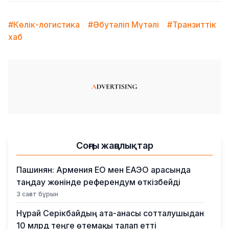
#Көлік-логистика
#Әбутәліп Мүтәлі
#Транзиттік
хаб
Соңғы жаңалықтар
Пашинян: Армения ЕО мен ЕАЭО арасында
таңдау жөнінде референдум өткізбейді
3 сағат бұрын
Нұрай Серікбайдың ата-анасы сотталушыдан
10 млрд теңге өтемақы талап етті