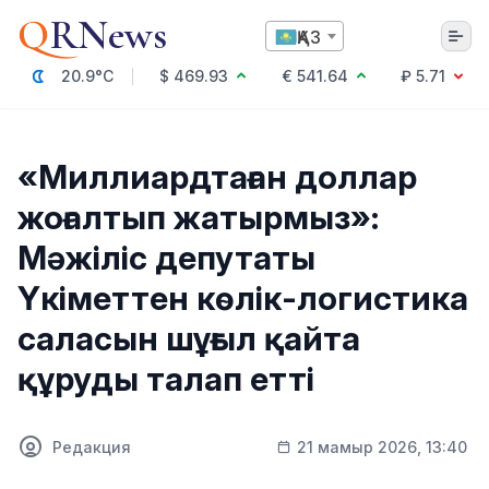
Q
RNews
ҚАЗ
20.9°C
$ 469.93
€ 541.64
₽ 5.71
Алматы
«Миллиардтаған доллар
жоғалтып жатырмыз»:
Мәдениет
Мәжіліс депутаты
Саясат
Үкіметтен көлік-логистика
Технология
Экономика
саласын шұғыл қайта
Әлемде
Қоғам
құруды талап етті
Білім және Ғылым
Оқиға
Спорт
Ауа райы
Редакция
21 мамыр 2026, 13:40
Денсаулық
Бизнес