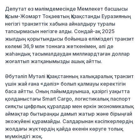
Депутат өз мәлімдемесінде Мемлекет басшысы
Қасым-Жомарт Тоқаевтың Қазақстанды Еуразияның
негізгі транзиттік хабына айналдыру туралы
тапсырмасын негізге алды
.
Сондай-ақ 2025
жылдың қорытындысы бойынша еліміздегі транзит
көлемі 36,9 млн тоннаға жеткенімен, әлі де
жаһандық тасымалдаудан миллиардтаған доллар
жоғалтып жатқанымызды ашық айтты
.
Әбутәліп Мутәлі Қазақстанның халықаралық транзит
үшін жай ғана «дәліз» болып қалмауы керектігін
баса айтты
.
Оның пайымдауынша, қазіргі уақытта
қолданыстағы Smart Cargo, логистикалық паспорт
сияқты цифрлық құралдар мен еркін экономикалық
аймақтар бытыраңқы дамып жатыр және бірыңғай
экожүйені құрамайды
.
Салдарынан кәсіпкерлердің
жолдағы жүктердің қайда екенін көруге толық
мүмкіндігі жоқ
.