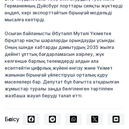
Германияның Дуйсбург порттары сияқты жүктерді
өңдеп, кері экспорттайтын бірыңғай модельді
мысалға келтірді
.
Осыған байланысты Әбутәліп Мутәлі Үкіметке
бірқатар нақты шараларды орындауды ұсынды
.
Оның ішінде хабтарды дамытудың 2035 жылға
дейінгі ұлттық бағдарламасын әзірлеу, жүк
келгенше барлық төлемдерді алдын ала
есептейтін цифрлық жүйені енгізу және Үкімет
жанынан бірыңғай үйлестіруші орталық құру
мәселелері бар
.
Депутат бұл бағытта атқарылған
жұмыстар туралы заңда белгіленген тәртіппен
жазбаша жауап беруді талап етті
.
Бөлісу