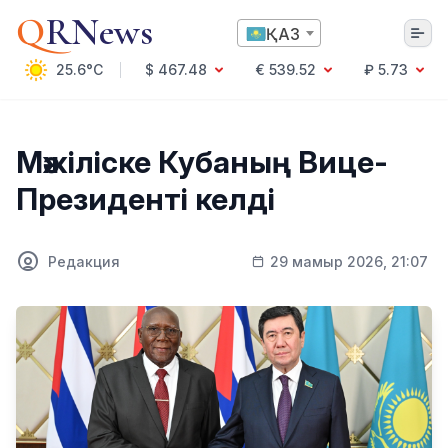
Q
RNews
ҚАЗ
25.6°C
$ 467.48
€ 539.52
₽ 5.73
Алматы
Мәжіліске Кубаның Вице-
Президенті келді
Мәдениет
Саясат
Редакция
29 мамыр 2026, 21:07
Технология
Экономика
Әлемде
Қоғам
Білім және Ғылым
Оқиға
Спорт
Ауа райы
Денсаулық
Бизнес