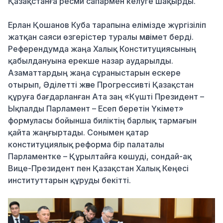
Қазақстанға ресми сапармен келуге шақырды.
Ерлан Қошанов Куба тарапын
а
елімізде жүргізіліп
жатқан саяси өзгерістер туралы
мәлімет берді
.
Референдумда жаңа Халық Конституциясының
қабылдануына ерекше назар аударылды.
Азаматтардың жаңа сұраныстарын ескере
отырып, Әділетті және П
рогрессивті Қазақстан
құруға бағдарланған
Ата
заң «Күшті
П
резидент –
Ықпалды Парламент – Есеп беретін Үкімет»
формуласы бойынша биліктің барлық тарма
ғ
ын
қайта
жаңғыртады
. Сонымен қатар
к
онституциялық реформа
бір палаталы
П
арламент
ке
– Құрылтайға көшуді, сондай-ақ
Вице-П
резидент пен Қазақстан Халық Кеңесі
институттарын құруды бекітті.