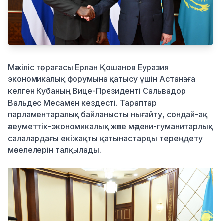
Қылмыс
Мәжіліс төрағасы Ерлан Қошанов Еуразия
экономикалық форумына қатысу үшін Астанаға
келген Куба
ның
Вице-Президенті Сальвадор
Вальдес
Месамен
кездесті. Тараптар
парламентаралық байланысты нығайту, сондай-ақ
әлеуметтік-экономикалық және мәдени-гуманитарлық
салалардағы
екіжақты қатынастарды тереңдету
мәселелерін талқылады.