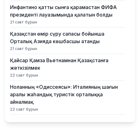
Инфантино қатты сынға қарамастан ФИФА
президенті лауазымында қалатын болды
21 сағат бұрын
Қазақстан өмір сүру сапасы бойынша
Орталық Азияда көшбасшы атанды
21 сағат бұрын
Қайсар Қамза Вьетнамнан Қазақстанға
жеткізілмек
22 сағат бұрын
Ноланның «Одиссеясы»: Италияның шағын
аралы жаһандық туристік орталыққа
айналмақ
22 сағат бұрын
Қазақстандықтардың көбі өзін кедей
санамау үшін айына 260–320 мың теңге
керек деп есептейді