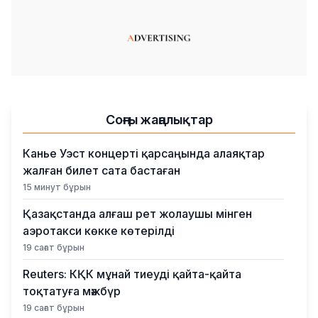
Соңғы жаңалықтар
Канье Уэст концерті қарсаңында алаяқтар
жалған билет сата бастаған
15 минут бұрын
Қазақстанда алғаш рет жолаушы мінген
аэротакси көкке көтерілді
19 сағат бұрын
Reuters: КҚК мұнай тиеуді қайта-қайта
тоқтатуға мәжбүр
19 сағат бұрын