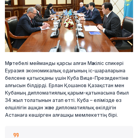
М
әртебелі м
ейманды қарсы алған Мәжіліс с
пикері
Еуразия экономикалық одағының
іс-шараларына
белсене қатысқаны үшін Куба Вице-Президентіне
алғыс
ын
білдірді. Ерлан Қошанов Қазақстан мен
Кубаның дипломатиялық
қарым-қатынасына
биыл
34 жыл толатынын атап өтті. Куба – елімізде өз
елшілігін ашқан және дипломатиялық өкілдігін
Астанаға көшірген алғашқы мемлекеттің бірі.