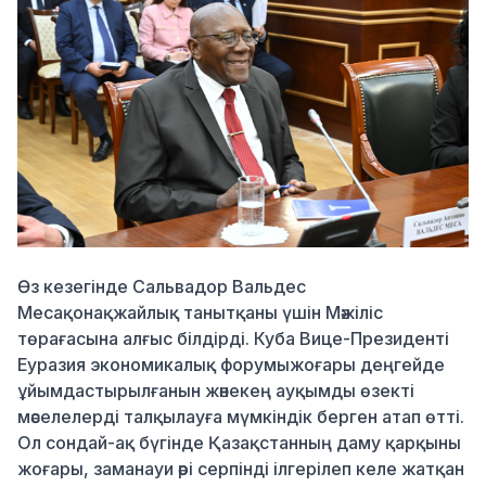
Өз кезегінде Сальвадор
Вальдес
Меса
қонақжайлық танытқаны
үшін Мәжіліс
төрағасына алғыс білдірді. Куба Вице-П
резиденті
Еуразия экономикалық форум
ы
жоғары деңгейде
ұйымдастырылғанын
және
кең ауқым
ды
өзекті
мәселелерді
талқылауға мүмкіндік берген атап өтті.
Ол
сондай-ақ
бүгінде
Қазақстанның
даму қарқыны
жоғары,
заманауи әрі
серпінді ілгерілеп
келе жатқан