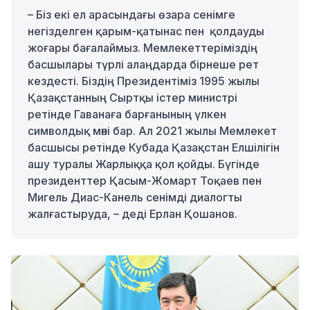
– Біз екі ел арасындағы өзара сенімге
негізделген
қарым-қатынас пен қолдауды
жоғары бағалаймыз. Мемлекеттеріміздің
басшылары түрлі алаңдарда бірнеше рет
кездесті. Біздің Президентіміз
1995 жылы
Қазақстанның
Сыртқы істер министрі
ретінде Гаванаға барғанының үлкен
символдық мәні бар.
Ал
2021 жылы
Мемлекет
басшысы ретінде Кубада Қазақстан Елшілігін
ашу туралы Жарлыққа қол қойды. Бүгінде
президенттер Қасым-Жомарт Тоқаев пен
Мигель
Диас-
Канель
сенімді диалогты
жалғастыруда, – деді Ерлан Қошанов.