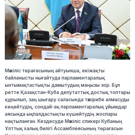
Мәжіліс төрағасының айтуынша, екіжақты
байланысты
нығайтуда парламентаралық
ынтымақтастықты дамыту
дың
маңызы зор
.
Бұл
ретте
Қазақстан-Куба депутаттық достық топтары
құрылып,
заң шығару саласында тәжірибе алмас
уды
кеңейтудің, с
ондай-ақ парламент
аралық ұйымдар
аясында
ықпалдастықты
күшейтудің жоспары
нақтыланған.
Кездесуде Мәжіліс спикері Кубаның
Ұлтт
ық халық билігі Ассамблеясының т
өрағасын