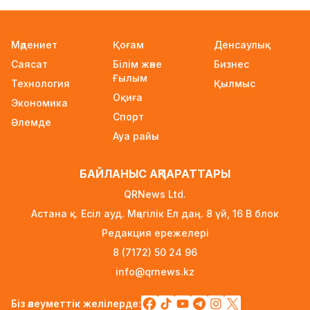
22 сағат бұрын
Қыркүйектен бастап жаңа ереже күшіне
Мәдениет
Қоғам
Денсаулық
енеді: Бейнебақылау камераларына
Саясат
Білім және
Бизнес
қойылатын талаптар қатаңдатылды
Ғылым
Технология
23 сағат бұрын
Қылмыс
Оқиға
Экономика
Wildberries қоймаларын Қазақстанға көшіру
Спорт
Әлемде
туралы ақпаратқа жауап берді
Ауа райы
23 сағат бұрын
2027 жылы Астанада УЕФА президенті
БАЙЛАНЫС АҚПАРАТТАРЫ
сайланады
QRNews Ltd.
23 сағат бұрын
Астана қ. Есіл ауд. Мәңгілік Ел даң. 8 үй, 16 B блок
Білім гранттарының иегерлері 7 тамызда
Редакция ережелері
белгілі болады
8 (7172) 50 24 96
1 күн бұрын
info@qrnews.kz
Тоқаев «Бәйтерек» холдингінің басшысына
баспананың қолжетімділігін арттыруды
Біз әлеуметтік желілерде: