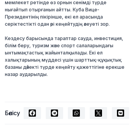
мемлекет ретінде өз
орнын сенімді түрде
нығайтып
отырғанын айтты.
Куба Вице-
Президентінің пікірінше,
екі ел арасында
серіктестікті
одан әрі кеңейтудің
әлеует
і зор.
Кездесу барысында тараптар сауда, инвестиция,
білім беру, туризм және спо
рт салаларындағы
ынтымақтастық
жайын
талқылады. Екі ел
халықтарының мүддесі үшін шарттық-құқықтық
базаны дәйекті түрде кеңейту қажеттігіне ерекше
назар аударылды.
Бөлісу