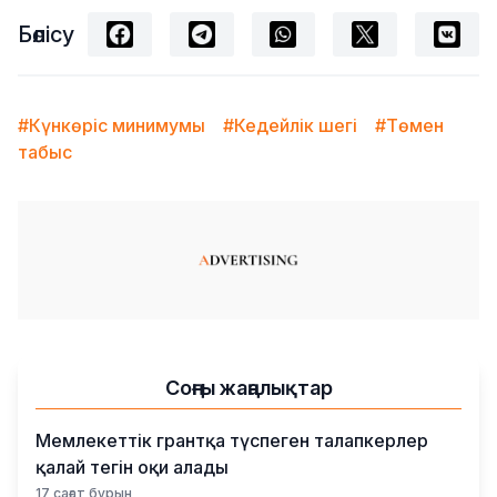
Бөлісу
#Күнкөріс минимумы
#Кедейлік шегі
#Төмен
табыс
Соңғы жаңалықтар
Мемлекеттік грантқа түспеген талапкерлер
қалай тегін оқи алады
17 сағат бұрын