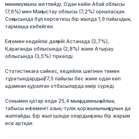
минимумына жетпейді. Одан кейін Абай облысы
(7,6%) мен Маңғыстау облысы (7,2%) орналасқан.
Соңғысында бұл көрсеткіш бір жылда 1,9 пайыздық
тармаққа көбейген.
Ең төмен кедейлік деңгейі Астанада (2,7%),
Қарағанды облысында (2,8%) және Атырау
облысында (3,5%) тіркелді.
Статистикаға сәйкес, кедейлік шегінен төмен
тұратындардың 77,5 пайызы бес және одан көп
адамнан құралған отбасыларда өмір сүреді.
Сонымен қатар елде 25,4 мың адамның айлық
табысы ең төменгі азық-түлік қоржынының құнын да
жаппайды. Бір жыл ішінде олардың саны бір жарым
есе артқан.