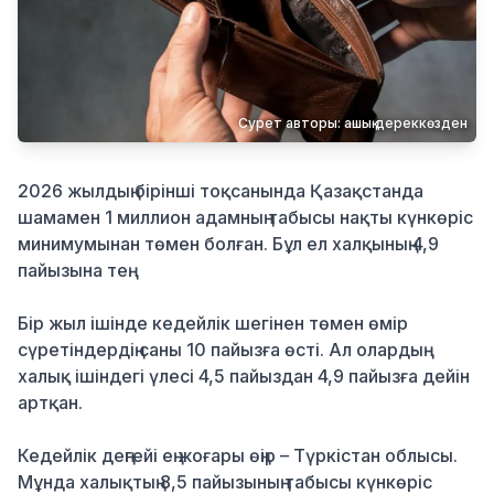
Қылмыс
Сурет авторы: ашық дереккөзден
2026 жылдың бірінші тоқсанында Қазақстанда
шамамен 1 миллион адамның табысы нақты күнкөріс
минимумынан төмен болған. Бұл ел халқының 4,9
пайызына тең.
Бір жыл ішінде кедейлік шегінен төмен өмір
сүретіндердің саны 10 пайызға өсті. Ал олардың
халық ішіндегі үлесі 4,5 пайыздан 4,9 пайызға дейін
артқан.
Кедейлік деңгейі ең жоғары өңір – Түркістан облысы.
Мұнда халықтың 8,5 пайызының табысы күнкөріс