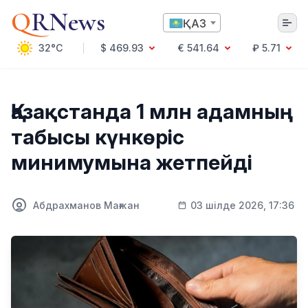
Q
RNews
ҚАЗ
32°C
$ 469.93
€ 541.64
₽ 5.71
Алматы
Қазақстанда 1 млн адамның
табысы күнкөріс
Мәдениет
минимумына жетпейді
Саясат
Технология
Экономика
Абдрахманов Мағжан
03 шілде 2026, 17:36
Әлемде
Қоғам
Білім және Ғылым
Оқиға
Спорт
Ауа райы
Денсаулық
Бизнес