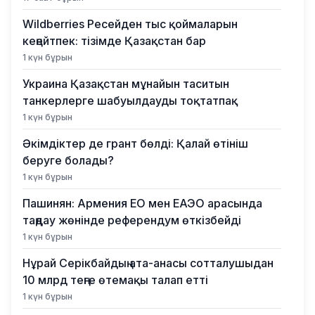
Wildberries Ресейден тыс қоймаларын
кеңейтпек: тізімде Қазақстан бар
1 күн бұрын
Украина Қазақстан мұнайын таситын
танкерлерге шабуылдауды тоқтатпақ
1 күн бұрын
Әкімдіктер де грант бөлді: Қалай өтініш
беруге болады?
1 күн бұрын
Пашинян: Армения ЕО мен ЕАЭО арасында
таңдау жөнінде референдум өткізбейді
1 күн бұрын
Нұрай Серікбайдың ата-анасы сотталушыдан
10 млрд теңге өтемақы талап етті
1 күн бұрын