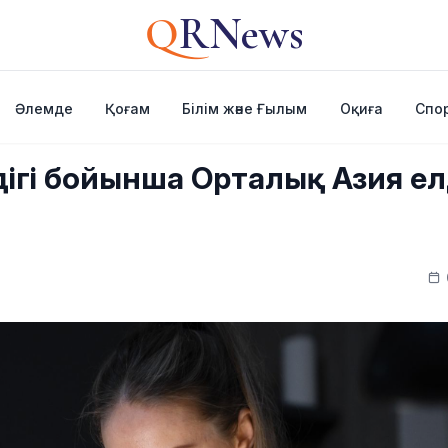
Q
RNews
Әлемде
Қоғам
Білім және Ғылым
Оқиға
Спо
ндігі бойынша Орталық Азия е