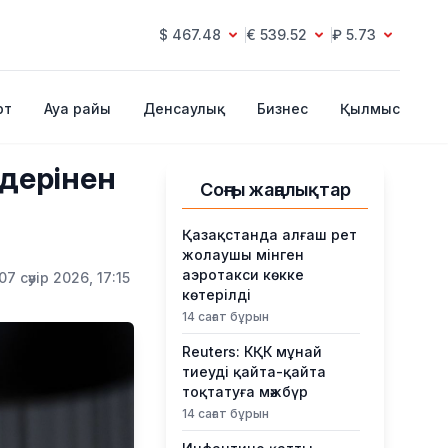
$ 467.48
€ 539.52
₽ 5.73
рт
Ауа райы
Денсаулық
Бизнес
Қылмыс
лдерінен
Соңғы жаңалықтар
Қазақстанда алғаш рет
жолаушы мінген
аэротакси көкке
07 сәуір 2026, 17:15
көтерілді
14 сағат бұрын
Reuters: КҚК мұнай
тиеуді қайта-қайта
тоқтатуға мәжбүр
14 сағат бұрын