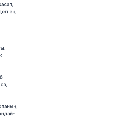
туристік орталыққа
жасап,
айналмақ
гі ең
17 сағат бұрын
Қазақстандықтардың
көбі өзін кедей санамау
үшін айына 260–320
мың теңге керек деп
уы.
есептейді
к
17 сағат бұрын
Қыркүйектен бастап
жаңа ереже күшіне
36
енеді: Бейнебақылау
са,
камераларына
қойылатын талаптар
қатаңдатылды
18 сағат бұрын
опаның
ондай-
Wildberries қоймаларын
Қазақстанға көшіру
туралы ақпаратқа
жауап берді