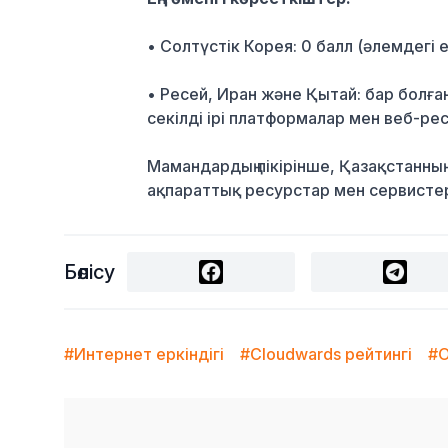
• Солтүстік Корея: 0 балл (әлемдегі 
• Ресей, Иран және Қытай: бар болған
секілді ірі платформалар мен веб-р
Мамандардың пікірінше, Қазақстанның 
ақпараттық ресурстар мен сервисте
Бөлісу
#Интернет еркіндігі
#Cloudwards рейтингі
#О