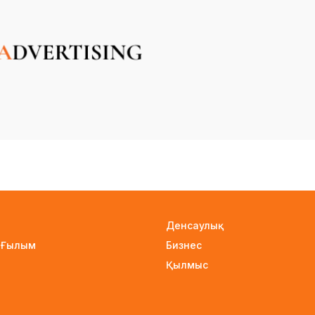
Денсаулық
е Ғылым
Бизнес
Қылмыс