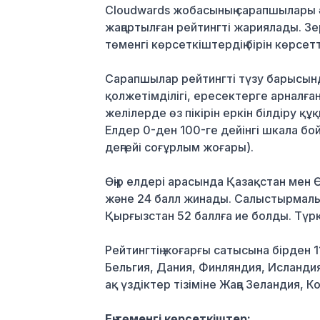
Cloudwards жобасының сарапшылары әл
жаңартылған рейтингті жариялады. Зе
төменгі көрсеткіштердің бірін көрсетт
Сарапшылар рейтингті түзу барысында
қолжетімділігі, ересектерге арналған
желілерде өз пікірін еркін білдіру қ
Елдер 0-ден 100-ге дейінгі шкала бо
деңгейі соғұрлым жоғары).
Өңір елдері арасында Қазақстан мен 
және 24 балл жинады. Салыстырмалы 
Қырғызстан 52 баллға ие болды. Түркм
Рейтингтің жоғарғы сатысына бірден 
Бельгия, Дания, Финляндия, Исланди
ақ үздіктер тізіміне Жаңа Зеландия,
Ең төменгі көрсеткіштер: