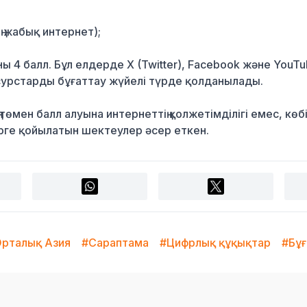
ең жабық интернет);
ы 4 балл. Бұл елдерде X (Twitter), Facebook және YouT
есурстарды бұғаттау жүйелі түрде қолданылады.
төмен балл алуына интернеттің қолжетімділігі емес, көб
рге қойылатын шектеулер әсер еткен.
рталық Азия
#Сараптама
#Цифрлық құқықтар
#Бұ