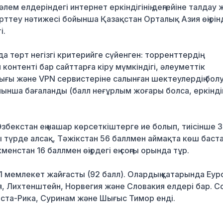
ем елдеріндегі интернет еркіндігінің деңгейіне талдау 
рттеу нәтижесі бойынша Қазақстан Орталық Азия өңірінде
і.
 төрт негізгі критерийге сүйенген: торренттердің
 контенті бар сайттарға кіру мүмкіндігі, әлеуметтік
ұқығы және VPN сервистеріне салынған шектеулердің бол
йынша бағаланды (балл неғұрлым жоғары болса, еркінді
Өзбекстан ең нашар көрсеткіштерге ие болып, тиісінше 
түрде алсақ, Тәжікстан 56 баллмен аймақта көш баста
енстан 16 баллмен өңірдегі ең соңғы орында тұр.
11 мемлекет жайғасты (92 балл). Олардың қатарында Еур
я, Лихтенштейн, Норвегия және Словакия елдері бар. С
 Коста-Рика, Суринам және Шығыс Тимор енді.