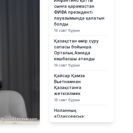
Инфантино қатты
сынға қарамастан
ФИФА президенті
лауазымында қалатын
болды
16 сағат бұрын
Қазақстан өмір сүру
сапасы бойынша
Орталық Азияда
көшбасшы атанды
16 сағат бұрын
Қайсар Қамза
Вьетнамнан
Қазақстанға
жеткізілмек
16 сағат бұрын
Ноланның
«Одиссеясы»:
gbusinesstravel.com
Италияның шағын
аралы жаһандық