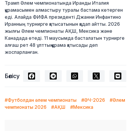
Трамп Әлем чемпионатында Иранды Италия
құрамасымен алмастыру туралы бастама көтерген
еді. Алайда ФИФА президенті Джанни Инфантино
Иранның турнирге қатысатынын қадап айтты. 2026
жылғы Әлем чемпионаты АҚШ, Мексика және
Канадада өтеді. 11 маусымда басталатын турнирге
алғаш рет 48 ұлттық құрама қатысады деп
жоспарланған.
Бөлісу
#Футболдан әлем чемпионаты
#ӘЧ-2026
#Әлем
чемпионаты 2026
#АҚШ
#Мексика