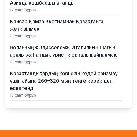
Азияда көшбасшы атанды
12 сағат бұрын
Қайсар Қамза Вьетнамнан Қазақстанға
жеткізілмек
13 сағат бұрын
Ноланның «Одиссеясы»: Италияның шағын
аралы жаһандық туристік орталыққа айналмақ
13 сағат бұрын
Қазақстандықтардың көбі өзін кедей санамау
үшін айына 260–320 мың теңге керек деп
есептейді
13 сағат бұрын
Қыркүйектен бастап жаңа ереже күшіне
енеді: Бейнебақылау камераларына қойылатын
талаптар қатаңдатылды
14 сағат бұрын