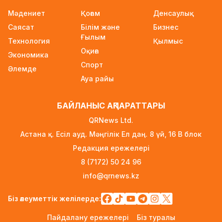
Wildberries қоймаларын Қазақстанға көшіру
Мәдениет
Қоғам
Денсаулық
туралы ақпаратқа жауап берді
Саясат
Білім және
Бизнес
14 сағат бұрын
Ғылым
Технология
Қылмыс
2027 жылы Астанада УЕФА президенті
Оқиға
Экономика
сайланады
Спорт
Әлемде
15 сағат бұрын
Ауа райы
Білім гранттарының иегерлері 7 тамызда
белгілі болады
БАЙЛАНЫС АҚПАРАТТАРЫ
15 сағат бұрын
QRNews Ltd.
Тоқаев «Бәйтерек» холдингінің басшысына
Астана қ. Есіл ауд. Мәңгілік Ел даң. 8 үй, 16 B блок
баспананың қолжетімділігін арттыруды
Редакция ережелері
тапсырды
8 (7172) 50 24 96
1 күн бұрын
info@qrnews.kz
Жастардан банк карталарын сатып алып,
интернет-алаяқтарға өткізген күдікті ұсталды
Біз әлеуметтік желілерде:
1 күн бұрын
Пайдалану ережелері
Біз туралы