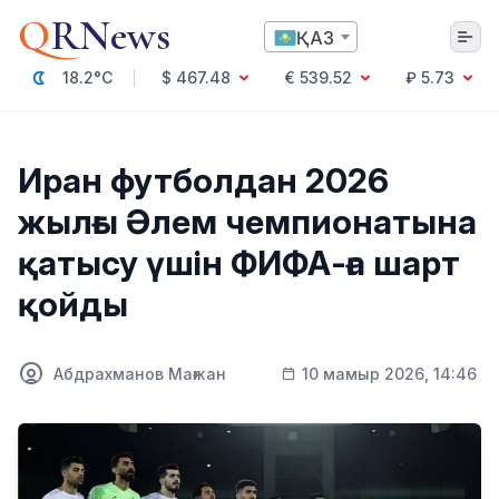
Q
RNews
ҚАЗ
18.2°C
$ 467.48
€ 539.52
₽ 5.73
Алматы
Иран футболдан 2026
жылғы Әлем чемпионатына
Мәдениет
қатысу үшін ФИФА-ға шарт
Саясат
қойды
Технология
Экономика
Әлемде
Қоғам
Абдрахманов Мағжан
10 мамыр 2026, 14:46
Білім және Ғылым
Оқиға
Спорт
Ауа райы
Денсаулық
Бизнес