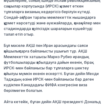
мүшелеріне, соның ішінде Ислам революциясының
сақшылар корпусында (ИРСК) қызмет еткен
тұлғаларға визаның кедергісіз берілуін күтеді.
Сондай-ақ Иран тарапы мемлекеттік нышандарға
құрмет көрсетуді және әуежайларда, қонақ үйлер мен
стадиондарда қауіпсіздік шараларын күшейтуді
талап етіп отыр.
Бұл мәселе АҚШ пен Иран арасындағы саяси
қайшылықтарға байланысты ушығып тұр. АҚШ
Мемлекеттік хатшысы Марко Рубио ирандық
футболшыларды қабылдауға дайын екенін, бірақ
ИРСК-мен байланысы бар тұлғаларға шектеу
қойылуы мүмкін екенін ескертті. Бұған дейін Мехди
Тадждың өзіне ИРСК-мен байланысы бар деген
күдікпен Канададағы ФИФА конгресіне виза
берілмеген болатын.
Айта кетейік, бұған дейін АҚШ президенті Дональд