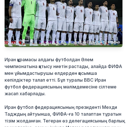
Қылмыс
Сурет авторы: Getty Images
Иран құрамасы алдағы футболдан Әлем
чемпионатына қатысу ниетін растады, алайда ФИФА
мен ұйымдастырушы елдерден қосымша
кепілдіктер талап етті. Бұл туралы BBC Иран
футбол федерациясының мәлімдемесіне сілтеме
жасап хабарлады.
Иран футбол федерациясының президенті Мехди
Тадждың айтуынша, ФИФА-ға 10 талаптан тұратын
тізім жолданған. Тегеран өз делегациясының барлық