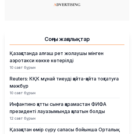
Соңғы жаңалықтар
Қазақстанда алғаш рет жолаушы мінген
аэротакси көкке көтерілді
10 сағат бұрын
Reuters: КҚК мұнай тиеуді қайта-қайта тоқтатуға
мәжбүр
10 сағат бұрын
Инфантино қатты сынға қарамастан ФИФА
президенті лауазымында қалатын болды
12 сағат бұрын
Қазақстан өмір сүру сапасы бойынша Орталық